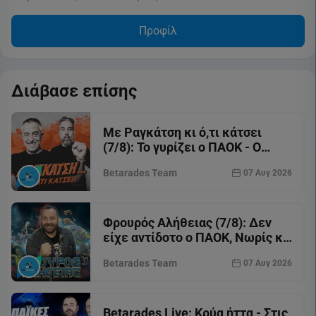
Προφίλ
Διάβασε επίσης
Με Ραγκάτση κι ό,τι κάτσει
(7/8): Το γυρίζει ο ΠΑΟΚ - Ο
έτοιμος Λιβάι - Πόρτα σε
Betarades Team
07 Αυγ 2026
Χοσέλου
Φρουρός Αλήθειας (7/8): Δεν
είχε αντίδοτο ο ΠΑΟΚ, Νωρίς κι
Αργά για ΠΑΟ, το Bonus & οι
Betarades Team
07 Αυγ 2026
αφιερώσεις
Betarades Live: Κρύα ήττα - Στις