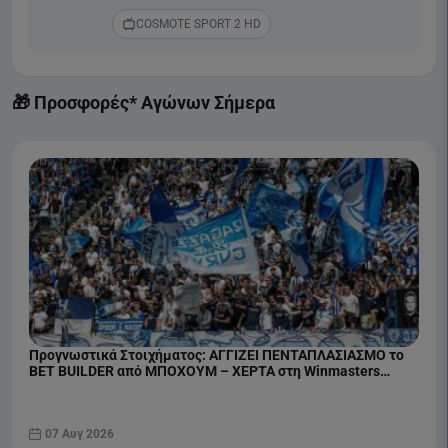
COSMOTE SPORT 2 HD
🎁 Προσφορές* Αγώνων Σήμερα
Προγνωστικά Στοιχήματος: ΑΓΓΙΖΕΙ ΠΕΝΤΑΠΛΑΣΙΑΣΜΟ το
BET BUILDER από ΜΠΟΧΟΥΜ – ΧΕΡΤΑ στη Winmasters
(07/08)
07 Αυγ 2026