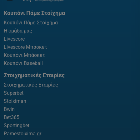
Κουπόνι Πάμε Στοίχημα
Κουπόνι Πάμε Στοίχημα
Η ομάδα μας
Livescore
Livescore Μπάσκετ
Κουπόνι Μπάσκετ
Κουπόνι Baseball
Στοιχηματικές Εταιρίες
Στοιχηματικές Εταιρίες
Superbet
Stoiximan
Bwin
Bet365
Sportingbet
Pamestoixima.gr