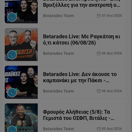
Βρυξέλλες για την ανατροπή ο
ΠΑΟΚ | ft. Κώστας Κατσουράνης
Betarades Team
07 Αυγ 2026
(6/8)
Betarades Live: Με Ραγκάτση κι
ό,τι κάτσει (06/08/26)
Betarades Team
06 Αυγ 2026
Betarades Live: Δεν άκουσε το
καμπανάκι με την Πάκσι -
Τρέχει για πρόκριση στη
Betarades Team
06 Αυγ 2026
Βουλγαρία | ft Κατσουρ (05/08)
Φρουρός Αλήθειας (5/8): Τα
Γεμιστά του ΟΣΦΠ, Βιτάλις -
Λιβάι - Γιαννούλης & 13άρι,
Betarades Team
05 Αυγ 2026
Cobra στην κορυφή στο ΠΑΟ -