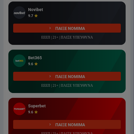
Novibet
9.7
ΠΑΙΞΕ ΝΟΜΙΜΑ
ΕΕΕΠ | 21+ | ΠΑΙΞΕ ΥΠΕΥΘΥΝΑ
Bet365
9.6
ΠΑΙΞΕ ΝΟΜΙΜΑ
ΕΕΕΠ | 21+ | ΠΑΙΞΕ ΥΠΕΥΘΥΝΑ
Superbet
9.6
ΠΑΙΞΕ ΝΟΜΙΜΑ
ΕΕΕΠ | 21+ | ΠΑΙΞΕ ΥΠΕΥΘΥΝΑ