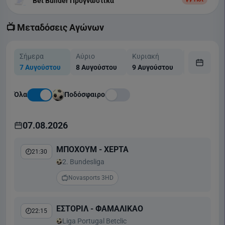
Bet Builder Προγνωστικά
📺 Μεταδόσεις Αγώνων
Σήμερα
Αύριο
Κυριακή
Δευτέρα
7 Αυγούστου
8 Αυγούστου
9 Αυγούστου
10 Αυγούσ
Όλα
Ποδόσφαιρο
07.08.2026
ΜΠΟΧΟΥΜ - ΧΕΡΤΑ
21:30
2. Bundesliga
Novasports 3HD
ΕΣΤΟΡΙΛ - ΦΑΜΑΛΙΚΑΟ
22:15
Liga Portugal Betclic