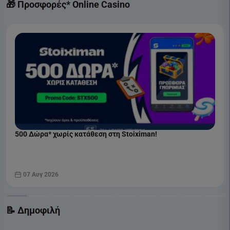
🎁 Προσφορές* Online Casino
500 Δώρα* χωρίς κατάθεση στη Stoiximan!
07 Αυγ 2026
📝 Δημοφιλή