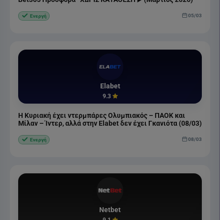
05/03
Ενεργή
Elabet
9.3
Η Κυριακή έχει ντερμπάρες Ολυμπιακός – ΠΑΟΚ και
Μίλαν – Ίντερ, αλλά στην Elabet δεν έχει Γκανιότα (08/03)
08/03
Ενεργή
Netbet
9.1