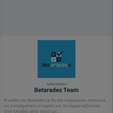
Αρθρογράφος:
Betarades Team
Η ομάδα του Betarades.gr θα σας ενημερώνει πάντα για
τις στοιχηματικές εταιρίες και τα νόμιμα καζίνο live
στην Ελλάδα, ώστε εσείς ως…