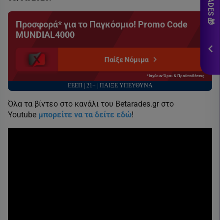
εδ
*Ισ
Προσφορά* για το Παγκόσμιο! Promo Code
&
MUNDIAL4000
Πρ
Παίξε Νόμιμα
ΕΓΓ
*Ισχύουν Όροι & Προϋποθέσεις
ΕΕΕΠ | 21+ | ΠΑΙΞΕ ΥΠΕΥΘΥΝΑ
Όλα τα βίντεο στο κανάλι του Betarades.gr στο
Youtube
μπορείτε να τα δείτε εδώ
!