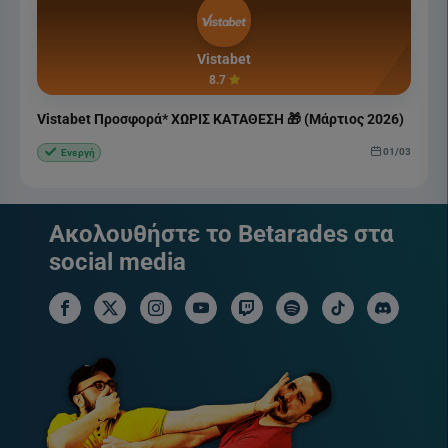
Vistabet
8.7
Vistabet Προσφορά* ΧΩΡΙΣ ΚΑΤΑΘΕΣΗ 🎁 (Μάρτιος 2026)
01/03
Ενεργή
Ακολουθήστε το Betarades στα
social media
facebook social link
x social link
instagram social link
youtube social link
twitch social link
spotify social link
tiktok social link
discord soci