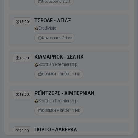
Novasports Start
ΤΣΒΟΛΕ - ΑΓΙΑΞ
15:30
Eredivisie
Novasports Prime
ΚΙΛΜΑΡΝΟΚ - ΣΕΛΤΙΚ
15:30
Scottish Premiership
COSMOTE SPORT 1 HD
ΡΕΪΝΤΖΕΡΣ - ΧΙΜΠΕΡΝΙΑΝ
18:00
Scottish Premiership
COSMOTE SPORT 1 HD
ΠΟΡΤΟ - ΑΛΒΕΡΚΑ
20:00
Liga Portugal