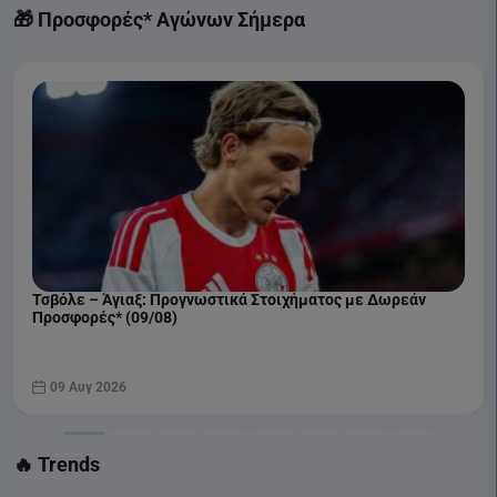
🎁 Προσφορές* Αγώνων Σήμερα
COSMOTE SPORT 2 HD
ΜΠΕΝΦΙΚΑ - ΑΚΑΝΤΕΜΙΚΑ ΒΙΣΕΟΥ
22:30
Liga Portugal
COSMOTE SPORT 1 HD
Τσβόλε – Άγιαξ: Προγνωστικά Στοιχήματος με Δωρεάν
Προσφορές* (09/08)
09 Αυγ 2026
🔥 Trends