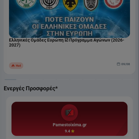
Ελληνικές Ομάδες Ευρώπη ☑️ Πρόγραμμα Αγώνων (2026-
2027)
09/08
Hot
Ενεργές Προσφορές*
Pamestoixima.gr
9.4