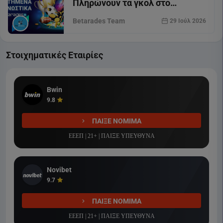
Πληρώνουν τα γκολ στο
Τσάμπιονς Λιγκ (29/07)
Betarades Team
29 Ιούλ 2026
Στοιχηματικές Εταιρίες
Bwin
9.8
ΠΑΙΞΕ ΝΟΜΙΜΑ
ΕΕΕΠ | 21+ | ΠΑΙΞΕ ΥΠΕΥΘΥΝΑ
Novibet
9.7
ΠΑΙΞΕ ΝΟΜΙΜΑ
ΕΕΕΠ | 21+ | ΠΑΙΞΕ ΥΠΕΥΘΥΝΑ