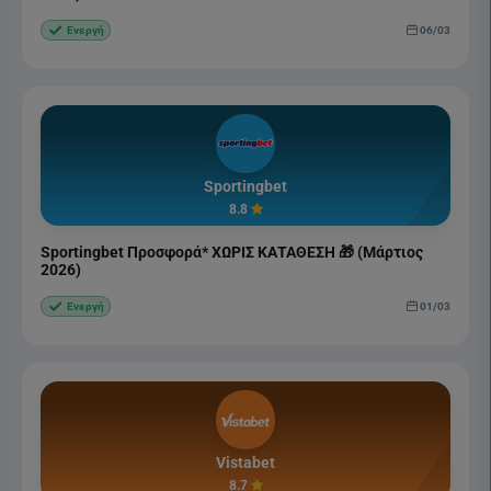
06/03
Ενεργή
Sportingbet
8.8
Sportingbet Προσφορά* ΧΩΡΙΣ ΚΑΤΑΘΕΣΗ 🎁 (Μάρτιος
2026)
01/03
Ενεργή
Vistabet
8.7