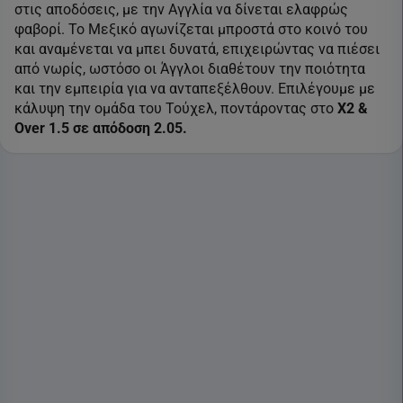
στις αποδόσεις, με την Αγγλία να δίνεται ελαφρώς
φαβορί. Το Μεξικό αγωνίζεται μπροστά στο κοινό του
και αναμένεται να μπει δυνατά, επιχειρώντας να πιέσει
από νωρίς, ωστόσο οι Άγγλοι διαθέτουν την ποιότητα
και την εμπειρία για να ανταπεξέλθουν. Επιλέγουμε με
κάλυψη την ομάδα του Τούχελ, ποντάροντας στο
Χ2 &
Over 1.5 σε απόδοση 2.05.