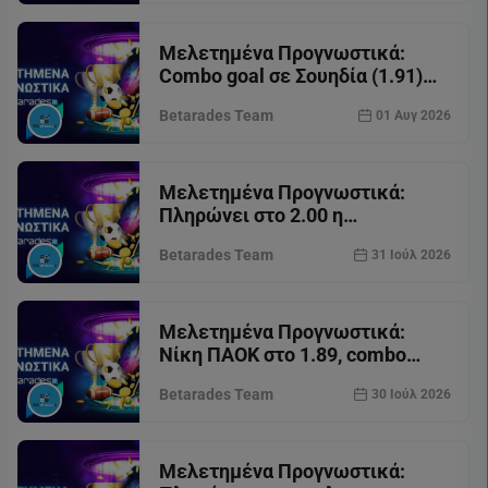
Μελετημένα Προγνωστικά:
Combo goal σε Σουηδία (1.91)
και Τσεχία (1.95)
Betarades Team
01 Αυγ 2026
Μελετημένα Προγνωστικά:
Πληρώνει στο 2.00 η
Βαλερένγκα
Betarades Team
31 Ιούλ 2026
Μελετημένα Προγνωστικά:
Νίκη ΠΑΟΚ στο 1.89, combo
γκολ στο "ΟΑΚΑ" με απόδοση
Betarades Team
30 Ιούλ 2026
2.40
Μελετημένα Προγνωστικά: