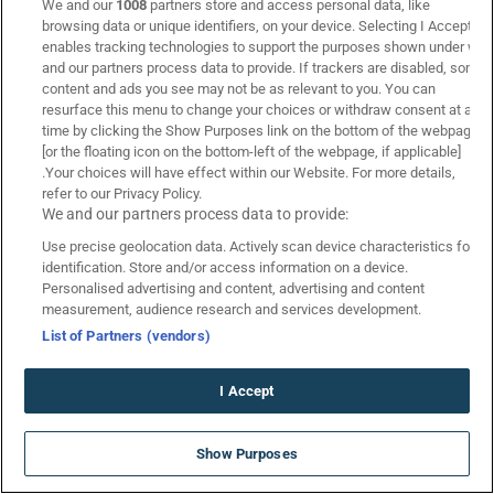
We and our
1008
partners store and access personal data, like
browsing data or unique identifiers, on your device. Selecting I Accept
enables tracking technologies to support the purposes shown under we
and our partners process data to provide. If trackers are disabled, some
content and ads you see may not be as relevant to you. You can
resurface this menu to change your choices or withdraw consent at any
time by clicking the Show Purposes link on the bottom of the webpage
[or the floating icon on the bottom-left of the webpage, if applicable]
.Your choices will have effect within our Website. For more details,
refer to our Privacy Policy.
Επικοινωνία
Links
We and our partners process data to provide:
Use precise geolocation data. Actively scan device characteristics for
Όροι Χρήσης
Πολιτική Απορρήτου
identification. Store and/or access information on a device.
Personalised advertising and content, advertising and content
Πολιτική Χρήσης Cookies
Υπεύθυνος Στοιχηματισμός
measurement, audience research and services development.
List of Partners (vendors)
Betarades Business Model
Editorial Policy
I Accept
SUMMERAKI2026 ΠΡΟΣΦΟΡΑ* ☀️
ΧΩΡΙΣ ΚΑΤΑΘΕΣΗ
Show Purposes
*Ισχύουν Όροι & Προϋποθέσεις