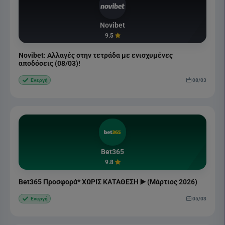
Novibet
9.5
Novibet: Αλλαγές στην τετράδα με ενισχυμένες
αποδόσεις (08/03)!
08/03
Ενεργή
Bet365
9.8
Bet365 Προσφορά* ΧΩΡΙΣ ΚΑΤΑΘΕΣΗ ▶️ (Μάρτιος 2026)
05/03
Ενεργή