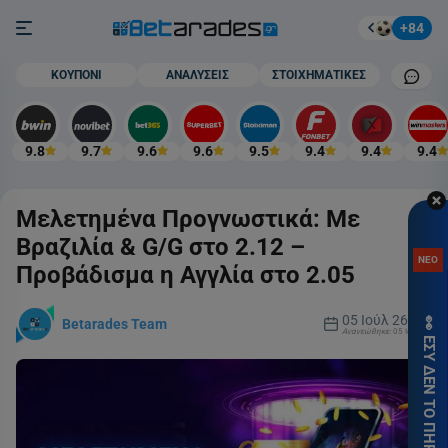
Στοίχημα
Burger button
+84
Mobile cham
ΚΟΥΠΟΝΙ
ΑΝΑΛΥΣΕΙΣ
ΣΤΟΙΧΗΜΑΤΙΚΕΣ
9.8
9.7
9.6
9.6
9.5
9.4
9.4
9.4
Μελετημένα Προγνωστικά: Με
ΑΠΟ
Βραζιλία & G/G στο 2.12 –
Νέο
ΝΕΟ
στη
Προβάδισμα η Αγγλία στο 2.05
ΕΠΙ
05 Ιούλ 26
👀 ΕΣΥ ΔΕΝ ΤΟ ΠΗΡΕΣ; 🎁
Betarades Team
ΠΡ
Ανανεώθηκε:
05 Ιούλ 26
ΧΩΡ
ΚΑΤ
Εγγ
Supe
με 