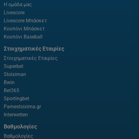
Η ομάδα μας
Livescore
Livescore Μπάσκετ
Κουπόνι Μπάσκετ
Κουπόνι Baseball
Στοιχηματικές Εταιρίες
Στοιχηματικές Εταιρίες
Superbet
Stoiximan
Bwin
Bet365
Sportingbet
Pamestoixima.gr
Interwetten
Βαθμολογίες
Βαθμολογίες