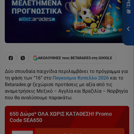
ITH
*Ισ
Προ
ΕΓΓ
ΑΚΟΛΟΥΘΗΣΕ τους BETARADES στη GOOGLE
Δύο σπουδαία παιχνίδια περιλαμβάνει το πρόγραμμα για
τη φάση των “16” στο
Παγκοσμιο Κυπελλο 2026
και το
Betarades.gr ξεχώρισε προτάσεις με αξία από τις
αναμετρήσεις Μεξικό – Αγγλία και Βραζιλία – Νορβηγία
που θα αναλύσουμε παρακάτω.
650 Δώρα* ΟΛΑ ΧΩΡΙΣ ΚΑΤΑΘΕΣΗ! Promo
Code SEA650