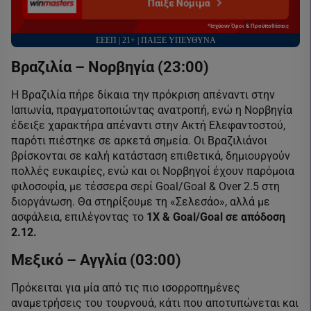
Παίξε Νόμιμα
*Ισχύουν Όροι & Προϋποθέσεις
ΕΕΕΠ | 21+ | ΠΑΙΞΕ ΥΠΕΥΘΥΝΑ
Βραζιλία – Νορβηγία (23:00)
Η Βραζιλία πήρε δίκαια την πρόκριση απέναντι στην
Ιαπωνία, πραγματοποιώντας ανατροπή, ενώ η Νορβηγία
έδειξε χαρακτήρα απέναντι στην Ακτή Ελεφαντοστού,
παρότι πιέστηκε σε αρκετά σημεία. Οι Βραζιλιάνοι
βρίσκονται σε καλή κατάσταση επιθετικά, δημιουργούν
πολλές ευκαιρίες, ενώ και οι Νορβηγοί έχουν παρόμοια
φιλοσοφία, με τέσσερα σερί Goal/Goal & Over 2.5 στη
διοργάνωση. Θα στηρίξουμε τη «Σελεσάο», αλλά με
ασφάλεια, επιλέγοντας το
1Χ & Goal/Goal σε απόδοση
2.12.
Μεξικό – Αγγλία (03:00)
Πρόκειται για μία από τις πιο ισορροπημένες
αναμετρήσεις του τουρνουά, κάτι που αποτυπώνεται και