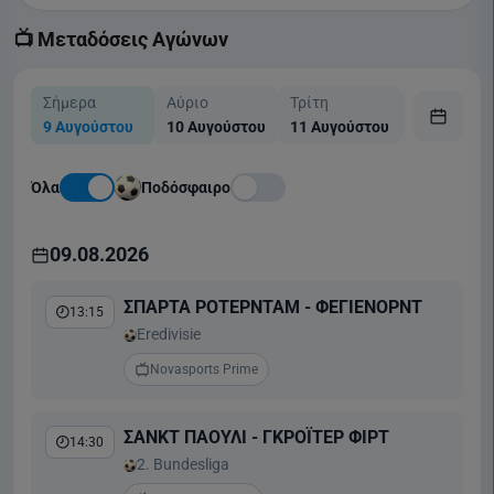
📺 Μεταδόσεις Αγώνων
Σήμερα
Αύριο
Τρίτη
Τετάρτη
9 Αυγούστου
10 Αυγούστου
11 Αυγούστου
12 Αυγούσ
Όλα
Ποδόσφαιρο
09.08.2026
ΣΠΑΡΤΑ ΡΟΤΕΡΝΤΑΜ - ΦΕΓΙΕΝΟΡΝΤ
13:15
Eredivisie
Novasports Prime
ΣΑΝΚΤ ΠΑΟΥΛΙ - ΓΚΡΟΪΤΕΡ ΦΙΡΤ
14:30
2. Bundesliga