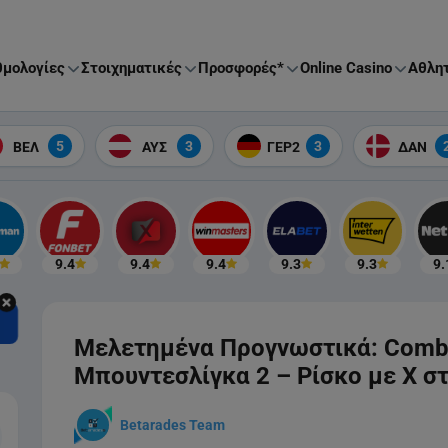
μολογίες
Στοιχηματικές
Προσφορές*
Online Casino
Αθλητ
5
3
3
ΒΕΛ
ΑΥΣ
ΓΕΡ2
ΔΑΝ
9.4
9.4
9.4
9.3
9.3
9.
Μελετημένα Προγνωστικά: Combo
Μπουντεσλίγκα 2 – Ρίσκο με Χ σ
Betarades Team