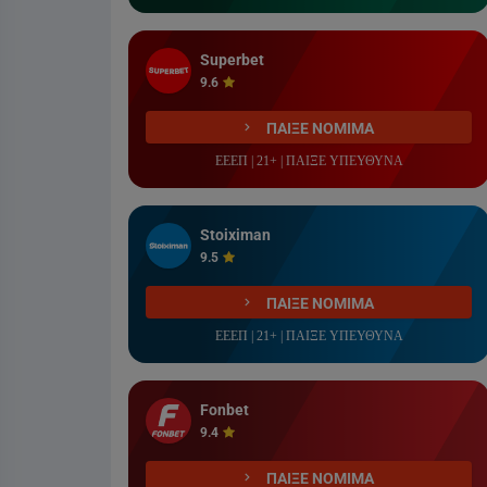
Superbet
9.6
ΠΑΙΞΕ ΝΟΜΙΜΑ
ΕΕΕΠ | 21+ | ΠΑΙΞΕ ΥΠΕΥΘΥΝΑ
Stoiximan
9.5
ΠΑΙΞΕ ΝΟΜΙΜΑ
ΕΕΕΠ | 21+ | ΠΑΙΞΕ ΥΠΕΥΘΥΝΑ
Fonbet
9.4
ΠΑΙΞΕ ΝΟΜΙΜΑ