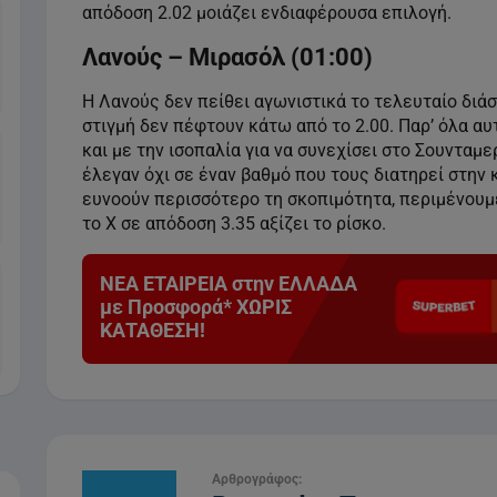
απόδοση 2.02 μοιάζει ενδιαφέρουσα επιλογή.
Λανούς – Μιρασόλ (01:00)
Η Λανούς δεν πείθει αγωνιστικά το τελευταίο διάσ
στιγμή δεν πέφτουν κάτω από το 2.00. Παρ’ όλα α
και με την ισοπαλία για να συνεχίσει στο Σουνταμε
έλεγαν όχι σε έναν βαθμό που τους διατηρεί στην
ευνοούν περισσότερο τη σκοπιμότητα, περιμένουμ
το Χ σε απόδοση 3.35 αξίζει το ρίσκο.
ΝΕΑ ΕΤΑΙΡΕΙΑ στην ΕΛΛΑΔΑ
με Προσφορά* ΧΩΡΙΣ
ΚΑΤΑΘΕΣΗ!
Αρθρογράφος: