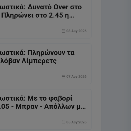
ωστικά: Δυνατό Over στο
– Πληρώνει στο 2.45 η
08 Αυγ 2026
ωστικά: Πληρώνουν τα
Σλόβαν Λίμπερετς
07 Αυγ 2026
ωστικά: Με το φαβορί
.05 - Μπραν - Απόλλων με
05 Αυγ 2026