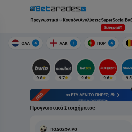
Στοίχημα
Προγνωστικά
Κουπόνι
Αναλύσεις
SuperSocial
Βαθ
4
1
4
ΟΛΛ
ΑΛΚ
ΠΟΡ
9.8
9.7
9.6
9.6
9.5
ΝΕΟ
👀 ΕΣΥ ΔΕΝ ΤΟ ΠΗΡΕΣ; 🎁
ΕΕΕΠ | 21+ | ΠΑΙΞΕ ΥΠΕΥΘΥΝΑ
Προγνωστικά Στοιχήματος
ΠΟΔΟΣΦΑΙΡΟ