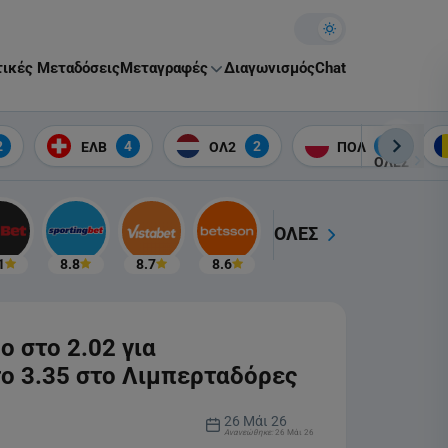
Theme toggle
ικές Μεταδόσεις
Μεταγραφές
Διαγωνισμός
Chat
1
2
4
2
3
ΕΛΒ
ΟΛ2
ΠΟΛ
ΟΛΕΣ
ΟΛΕΣ
1
8.8
8.7
8.6
 στο 2.02 για
το 3.35 στο Λιμπερταδόρες
26 Μάι 26
Ανανεώθηκε:
26 Μάι 26