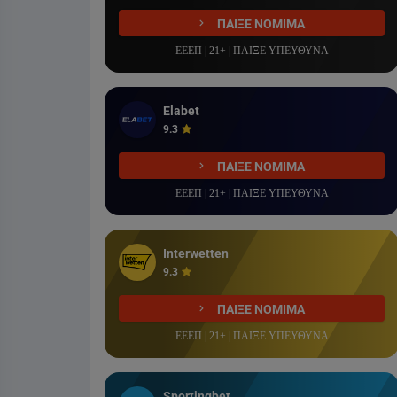
ΠΑΙΞΕ ΝΟΜΙΜΑ
ΕΕΕΠ | 21+ | ΠΑΙΞΕ ΥΠΕΥΘΥΝΑ
Elabet
9.3
ΠΑΙΞΕ ΝΟΜΙΜΑ
ΕΕΕΠ | 21+ | ΠΑΙΞΕ ΥΠΕΥΘΥΝΑ
Interwetten
9.3
ΠΑΙΞΕ ΝΟΜΙΜΑ
ΕΕΕΠ | 21+ | ΠΑΙΞΕ ΥΠΕΥΘΥΝΑ
Sportingbet