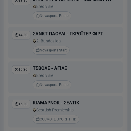
13:15
Eredivisie
Novasports Prime
ΣΑΝΚΤ ΠΑΟΥΛΙ - ΓΚΡΟΪΤΕΡ ΦΙΡΤ
14:30
2. Bundesliga
Novasports Start
ΤΣΒΟΛΕ - ΑΓΙΑΞ
15:30
Eredivisie
Novasports Prime
ΚΙΛΜΑΡΝΟΚ - ΣΕΛΤΙΚ
15:30
Scottish Premiership
COSMOTE SPORT 1 HD