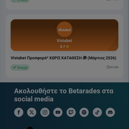
Vistabet
8.7
Vistabet Προσφορά* ΧΩΡΙΣ ΚΑΤΑΘΕΣΗ 🎁 (Μάρτιος 2026)
01/03
Ενεργή
Ακολουθήστε το Betarades στα
social media
facebook social link
x social link
instagram social link
youtube social link
twitch social link
spotify social link
tiktok social link
discord soci