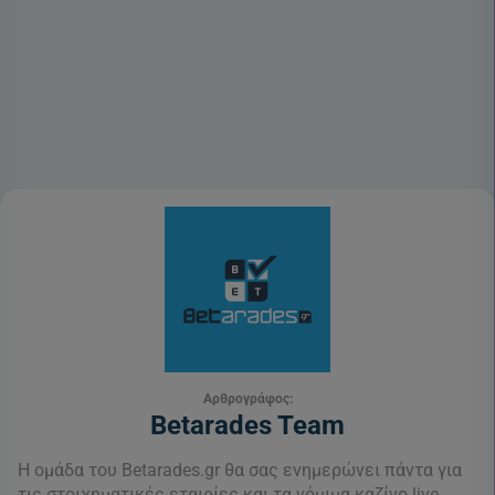
Αρθρογράφος:
Betarades Team
Η ομάδα του Betarades.gr θα σας ενημερώνει πάντα για
τις στοιχηματικές εταιρίες και τα νόμιμα καζίνο live