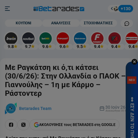
Στοίχημα
Burger button
+130
Mobile champ
ΚΟΥΠΟΝΙ
ΑΝΑΛΥΣΕΙΣ
ΣΤΟΙΧΗΜΑΤΙΚΕΣ
9.8
9.7
9.6
9.6
9.5
9.4
9.4
9.4
Με Ραγκάτση κι ό,τι κάτσει
(30/6/26): Στην Ολλανδία ο ΠΑΟΚ – Ο
ΑΝ
ΝΕΟ
ΠΡ
Γιαννούλης – 1η με Κάρμο –
ΓΝΩ
Ράστοντερ
👀 ΕΣΥ ΔΕΝ ΤΟ ΠΗΡΕΣ; 🎁
ΧΩΡ
ΚΑ
30 Ιούν 26
Betarades Team
Ανανεώθηκε:
30 Ιούν 26
στη
ΕΓ
ΑΚΟΛΟΥΘΗΣΕ τους BETARADES στη GOOGLE
εδώ