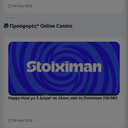
08 Αυγ 2026
🎁 Προσφορές* Online Casino
Happy Hour με 5 Δώρα* σε όλους από τη Stoiximan (08/08)!
08 Αυγ 2026