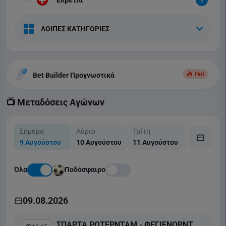
ΛΟΙΠΕΣ ΚΑΤΗΓΟΡΙΕΣ
Hot
Bet Builder Προγνωστικά
📺 Μεταδόσεις Αγώνων
Σήμερα
Αύριο
Τρίτη
Τετάρτη
9 Αυγούστου
10 Αυγούστου
11 Αυγούστου
12 Αυγούσ
Όλα
Ποδόσφαιρο
09.08.2026
ΣΠΑΡΤΑ ΡΟΤΕΡΝΤΑΜ - ΦΕΓΙΕΝΟΡΝΤ