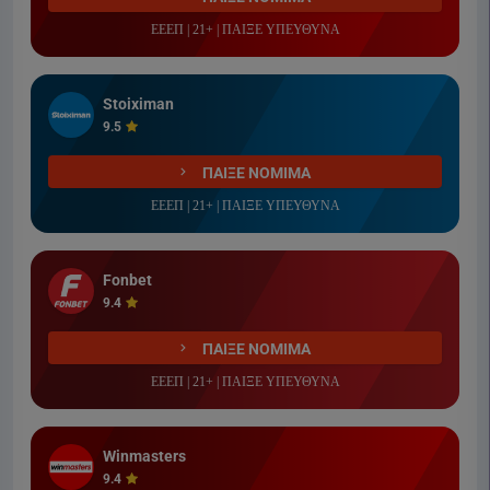
ΕΕΕΠ | 21+ | ΠΑΙΞΕ ΥΠΕΥΘΥΝΑ
Stoiximan
9.5
ΠΑΙΞΕ ΝΟΜΙΜΑ
ΕΕΕΠ | 21+ | ΠΑΙΞΕ ΥΠΕΥΘΥΝΑ
Fonbet
9.4
ΠΑΙΞΕ ΝΟΜΙΜΑ
ΕΕΕΠ | 21+ | ΠΑΙΞΕ ΥΠΕΥΘΥΝΑ
Winmasters
9.4