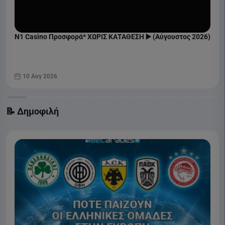
N1 Casino Προσφορά* ΧΩΡΙΣ ΚΑΤΑΘΕΣΗ ▶️ (Αύγουστος 2026)
10 Αυγ 2026
📝 Δημοφιλή