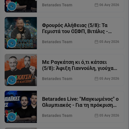
Τρέχει για πρόκριση στη
Betarades Team
06 Αυγ 2026
Βουλγαρία | ft Κατσουρ (05/08)
Φρουρός Αλήθειας (5/8): Τα
Γεμιστά του ΟΣΦΠ, Βιτάλις -
Λιβάι - Γιαννούλης & 13άρι,
Betarades Team
05 Αυγ 2026
Cobra στην κορυφή στο ΠΑΟ -
ΤΣΣΚΑ
Με Ραγκάτση κι ό,τι κάτσει
(5/8): Άφιξη Γιαννούλη, γιούχα
για ΟΣΦΠ, στη λίστα Λιβάι &
Betarades Team
05 Αυγ 2026
Ντέσερς
Betarades Live: "Μαγκωμένος" ο
Ολυμπιακός - Για τη πρόκριση
στην Ολλανδία | ft Κατσουράνης
Betarades Team
05 Αυγ 2026
(04/08)