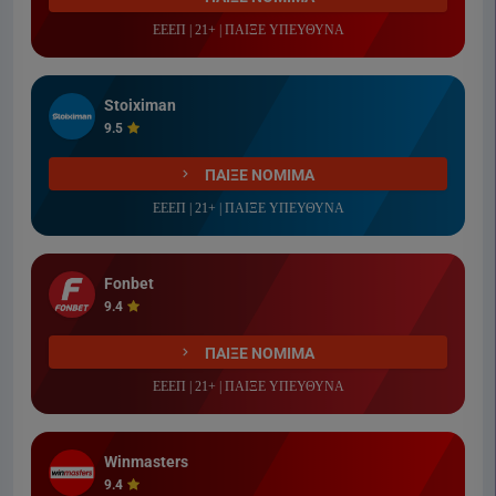
ΕΕΕΠ | 21+ | ΠΑΙΞΕ ΥΠΕΥΘΥΝΑ
Stoiximan
9.5
ΠΑΙΞΕ ΝΟΜΙΜΑ
ΕΕΕΠ | 21+ | ΠΑΙΞΕ ΥΠΕΥΘΥΝΑ
Fonbet
9.4
ΠΑΙΞΕ ΝΟΜΙΜΑ
ΕΕΕΠ | 21+ | ΠΑΙΞΕ ΥΠΕΥΘΥΝΑ
Winmasters
9.4