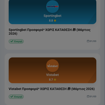
Sportingbet
8.8
Sportingbet Προσφορά* ΧΩΡΙΣ ΚΑΤΑΘΕΣΗ 🎁 (Μάρτιος
2026)
01/03
Ενεργή
Vistabet
8.7
Vistabet Προσφορά* ΧΩΡΙΣ ΚΑΤΑΘΕΣΗ 🎁 (Μάρτιος 2026)
01/03
Ενεργή