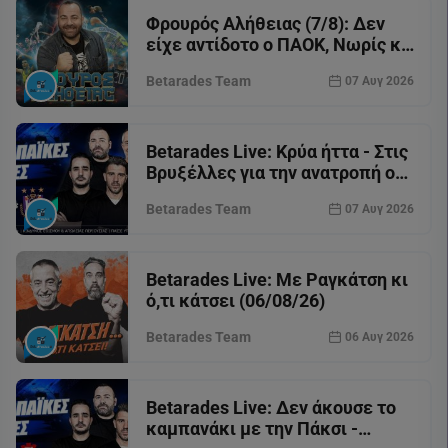
Φρουρός Αλήθειας (7/8): Δεν
είχε αντίδοτο ο ΠΑΟΚ, Νωρίς κι
Αργά για ΠΑΟ, το Bonus & οι
Betarades Team
07 Αυγ 2026
αφιερώσεις
Betarades Live: Κρύα ήττα - Στις
Βρυξέλλες για την ανατροπή ο
ΠΑΟΚ | ft. Κώστας Κατσουράνης
Betarades Team
07 Αυγ 2026
(6/8)
Betarades Live: Με Ραγκάτση κι
ό,τι κάτσει (06/08/26)
Betarades Team
06 Αυγ 2026
Betarades Live: Δεν άκουσε το
καμπανάκι με την Πάκσι -