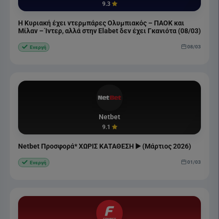
9.3
Η Κυριακή έχει ντερμπάρες Ολυμπιακός – ΠΑΟΚ και
Μίλαν – Ίντερ, αλλά στην Elabet δεν έχει Γκανιότα (08/03)
08/03
Ενεργή
Netbet
9.1
Netbet Προσφορά* ΧΩΡΙΣ ΚΑΤΑΘΕΣΗ ▶️ (Μάρτιος 2026)
01/03
Ενεργή