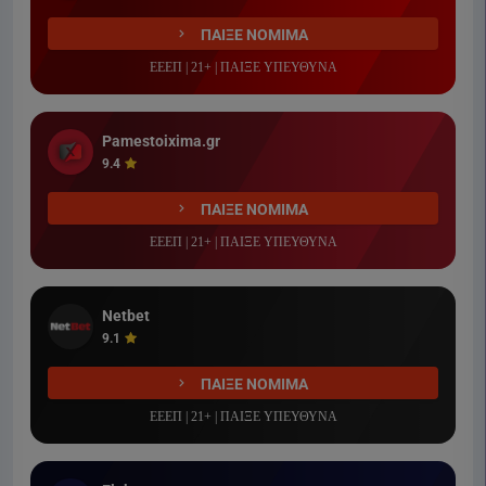
ΠΑΙΞΕ ΝΟΜΙΜΑ
ΕΕΕΠ | 21+ | ΠΑΙΞΕ ΥΠΕΥΘΥΝΑ
Pamestoixima.gr
9.4
ΠΑΙΞΕ ΝΟΜΙΜΑ
ΕΕΕΠ | 21+ | ΠΑΙΞΕ ΥΠΕΥΘΥΝΑ
Netbet
9.1
ΠΑΙΞΕ ΝΟΜΙΜΑ
ΕΕΕΠ | 21+ | ΠΑΙΞΕ ΥΠΕΥΘΥΝΑ