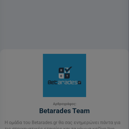
Αρθρογράφος:
Betarades Team
Η ομάδα του Betarades.gr θα σας ενημερώνει πάντα για
τις στοιχηματικές εταιρίες και τα νόμιμα καζίνο live