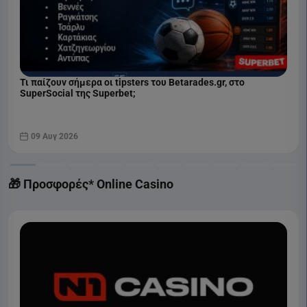
Τι παίζουν σήμερα οι tipsters του Betarades.gr, στο
SuperSocial της Superbet;
09 Αυγ 2026
🎁 Προσφορές* Online Casino