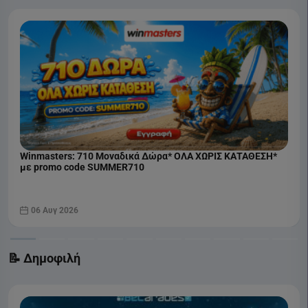
Winmasters: 710 Μοναδικά Δώρα* ΟΛΑ ΧΩΡΙΣ ΚΑΤΑΘΕΣΗ*
με promo code SUMMER710
06 Αυγ 2026
📝 Δημοφιλή