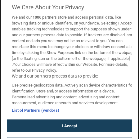
We Care About Your Privacy
We and our
1006
partners store and access personal data, like
browsing data or unique identifiers, on your device. Selecting I Accept
enables tracking technologies to support the purposes shown under we
and our partners process data to provide. If trackers are disabled, some
content and ads you see may not be as relevant to you. You can
resurface this menu to change your choices or withdraw consent at any
time by clicking the Show Purposes link on the bottom of the webpage
[or the floating icon on the bottom-left of the webpage, if applicable]
.Your choices will have effect within our Website. For more details,
refer to our Privacy Policy.
Επικοινωνία
Links
We and our partners process data to provide:
Use precise geolocation data. Actively scan device characteristics for
Όροι Χρήσης
Πολιτική Απορρήτου
identification. Store and/or access information on a device.
Personalised advertising and content, advertising and content
Πολιτική Χρήσης Cookies
Υπεύθυνος Στοιχηματισμός
measurement, audience research and services development.
List of Partners (vendors)
Betarades Business Model
Editorial Policy
I Accept
5120 Δώρα* ΧΩΡΙΣ ΚΑΤΑΘΕΣΗ!
Promo Code SUMMER5000