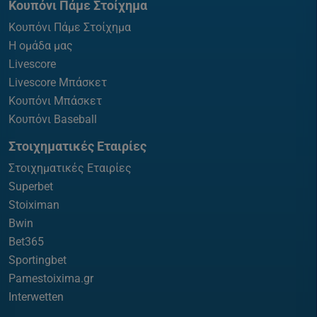
Κουπόνι Πάμε Στοίχημα
Κουπόνι Πάμε Στοίχημα
Η ομάδα μας
Livescore
Livescore Μπάσκετ
Κουπόνι Μπάσκετ
Κουπόνι Baseball
Στοιχηματικές Εταιρίες
Στοιχηματικές Εταιρίες
Superbet
Stoiximan
Bwin
Bet365
Sportingbet
Pamestoixima.gr
Interwetten