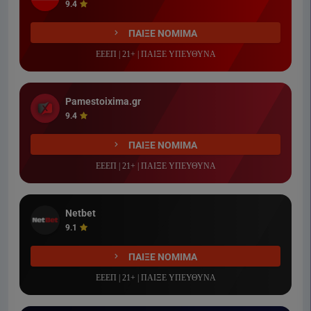
9.4
ΠΑΙΞΕ ΝΟΜΙΜΑ
ΕΕΕΠ | 21+ | ΠΑΙΞΕ ΥΠΕΥΘΥΝΑ
Pamestoixima.gr
9.4
ΠΑΙΞΕ ΝΟΜΙΜΑ
ΕΕΕΠ | 21+ | ΠΑΙΞΕ ΥΠΕΥΘΥΝΑ
Netbet
9.1
ΠΑΙΞΕ ΝΟΜΙΜΑ
ΕΕΕΠ | 21+ | ΠΑΙΞΕ ΥΠΕΥΘΥΝΑ