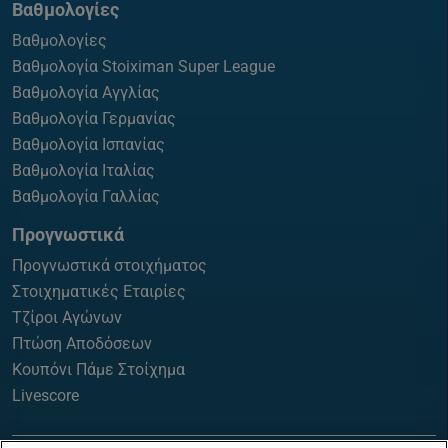
Βαθμολογίες
Βαθμολογίες
Βαθμολογία Stoiximan Super League
Βαθμολογία Αγγλίας
Βαθμολογία Γερμανίας
Βαθμολογία Ισπανίας
Βαθμολογία Ιταλίας
Βαθμολογία Γαλλίας
Προγνωστικά
Προγνωστικά στοιχήματος
Στοιχηματικές Εταιρίες
Τζίροι Αγώνων
Πτώση Αποδόσεων
Κουπόνι Πάμε Στοίχημα
Livescore