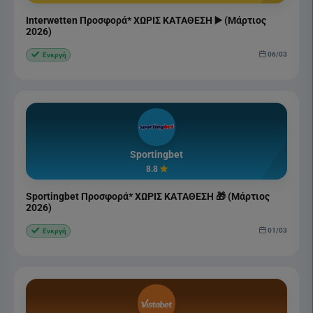
Interwetten Προσφορά* ΧΩΡΙΣ ΚΑΤΑΘΕΣΗ ▶️ (Μάρτιος
2026)
06/03
Ενεργή
Sportingbet
8.8
Sportingbet Προσφορά* ΧΩΡΙΣ ΚΑΤΑΘΕΣΗ 🎁 (Μάρτιος
2026)
01/03
Ενεργή