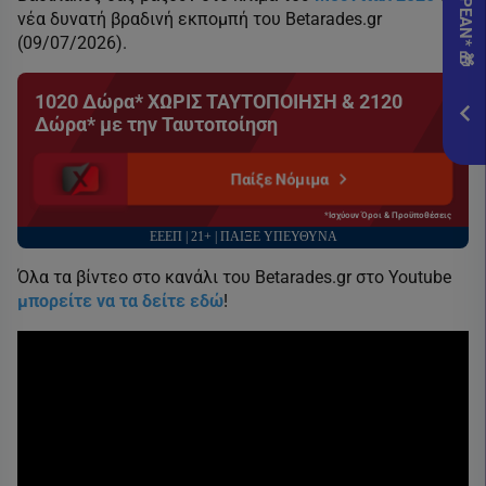
Pame
νέα δυνατή βραδινή εκπομπή του Betarades.gr
εδώ!
(09/07/2026).
*Ισχ
Προ
1020 Δώρα* ΧΩΡΙΣ ΤΑΥΤΟΠΟΙΗΣΗ & 2120
Δώρα* με την Ταυτοποίηση
ΕΓΓ
Παίξε Νόμιμα
*Ισχύουν Όροι & Προϋποθέσεις
ΕΕΕΠ | 21+ | ΠΑΙΞΕ ΥΠΕΥΘΥΝΑ
Όλα τα βίντεο στο κανάλι του Betarades.gr στο Youtube
μπορείτε να τα δείτε εδώ
!