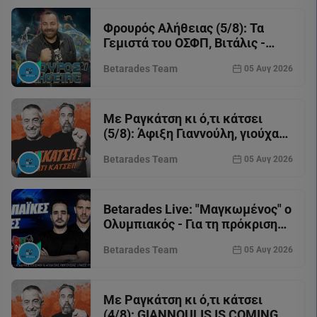
Φρουρός Αλήθειας (5/8): Τα
Γεμιστά του ΟΣΦΠ, Βιτάλις -
Λιβάι - Γιαννούλης & 13άρι,
Betarades Team
05 Αυγ 2026
Cobra στην κορυφή στο ΠΑΟ -
ΤΣΣΚΑ
Με Ραγκάτση κι ό,τι κάτσει
(5/8): Άφιξη Γιαννούλη, γιούχα
για ΟΣΦΠ, στη λίστα Λιβάι &
Betarades Team
05 Αυγ 2026
Ντέσερς
Betarades Live: "Μαγκωμένος" ο
Ολυμπιακός - Για τη πρόκριση
στην Ολλανδία | ft Κατσουράνης
Betarades Team
05 Αυγ 2026
(04/08)
Με Ραγκάτση κι ό,τι κάτσει
(4/8): GIANNOULIS IS COMING