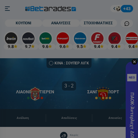
Στοίχημα
Burger button
+43
Mobile cham
ΚΟΥΠΟΝΙ
ΑΝΑΛΥΣΕΙΣ
ΣΤΟΙΧΗΜΑΤΙΚΕΣ
9.8
9.7
9.6
9.6
9.5
9.4
9.4
9.4
ΚΙΝΑ : ΣΟΥΠΕΡ ΛΙΓΚ
Καλο
Προ
ΝΕΟ
Γνωρ
3 - 2
ΧΩΡ
ΛΙΑΟΝΙΝΓΚ ΤΙΕΡΕΝ
ΣΑΝΓΚΑΗ ΠΟΡΤ
ΠΑΟK-Άντερλεχτ ΔΩΡΕΑΝ* 🎁
ΚΑΤ
Pro
SUM
Ανάλυση
Αποδόσεις
Απουσίες
Εγγρ
στο
Καιρός