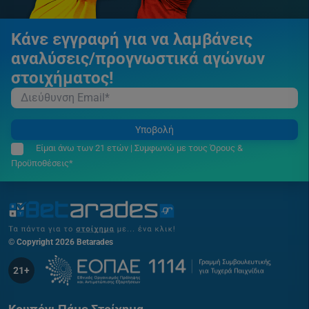
Κάνε εγγραφή για να λαμβάνεις
αναλύσεις/προγνωστικά αγώνων
στοιχήματος!
Υποβολή
Είμαι άνω των 21 ετών | Συμφωνώ με τους Όρους &
Προϋποθέσεις*
© Copyright 2026 Betarades
21+