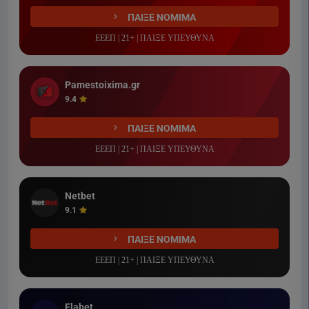
ΠΑΙΞΕ ΝΟΜΙΜΑ
ΕΕΕΠ | 21+ | ΠΑΙΞΕ ΥΠΕΥΘΥΝΑ
Pamestoixima.gr
9.4
ΠΑΙΞΕ ΝΟΜΙΜΑ
ΕΕΕΠ | 21+ | ΠΑΙΞΕ ΥΠΕΥΘΥΝΑ
Netbet
9.1
ΠΑΙΞΕ ΝΟΜΙΜΑ
ΕΕΕΠ | 21+ | ΠΑΙΞΕ ΥΠΕΥΘΥΝΑ
Elabet