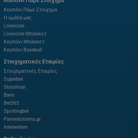
Κουπόνι Πάμε Στοίχημα
Κουπόνι Πάμε Στοίχημα
Η ομάδα μας
Livescore
Livescore Μπάσκετ
Κουπόνι Μπάσκετ
Κουπόνι Baseball
Στοιχηματικές Εταιρίες
Στοιχηματικές Εταιρίες
Superbet
Stoiximan
Bwin
Bet365
Sportingbet
Pamestoixima.gr
Interwetten