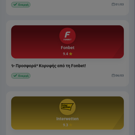
01/03
Ενεργή
Fonbet
9.4
✨ Προσφορά* Κορυφής από τη Fonbet!
06/03
Ενεργή
Interwetten
9.3