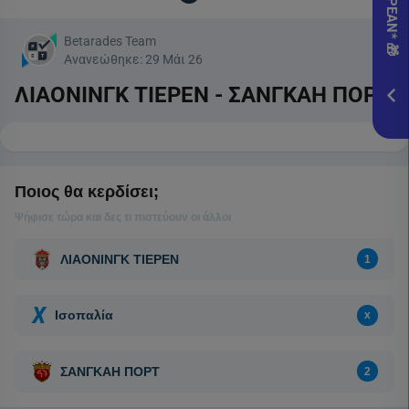
Pame
εδώ!
Betarades Team
*Ισχ
Ανανεώθηκε:
29 Μάι 26
Προ
ΛΙΑΟΝΙΝΓΚ ΤΙΕΡΕΝ - ΣΑΝΓΚΑΗ ΠΟΡΤ
ΕΓΓ