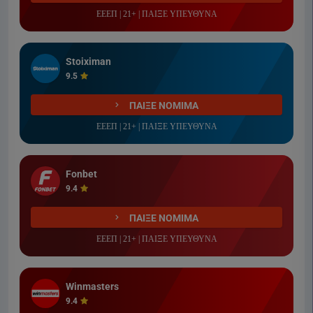
ΕΕΕΠ | 21+ | ΠΑΙΞΕ ΥΠΕΥΘΥΝΑ
Stoiximan
9.5
ΠΑΙΞΕ ΝΟΜΙΜΑ
ΕΕΕΠ | 21+ | ΠΑΙΞΕ ΥΠΕΥΘΥΝΑ
Fonbet
9.4
ΠΑΙΞΕ ΝΟΜΙΜΑ
ΕΕΕΠ | 21+ | ΠΑΙΞΕ ΥΠΕΥΘΥΝΑ
Winmasters
9.4