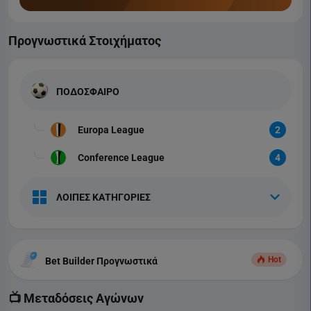
Προγνωστικά Στοιχήματος
ΠΟΔΟΣΦΑΙΡΟ
Europa League
2
Conference League
4
ΛΟΙΠΕΣ ΚΑΤΗΓΟΡΙΕΣ
Hot
Bet Builder Προγνωστικά
📺 Μεταδόσεις Αγώνων