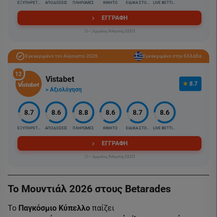
ΕΞΥΠΗΡΕΤΗΣΗ
ΑΠΟΔΟΣΕΙΣ
ΠΛΗΡΩΜΕΣ
ΚΙΝΗΤΟ
ΕΙΔΙΚΑ ΣΤΟΙΧ.
LIVE BETTING
ΕΓΓΡΑΦΗ
21+ |Αρμόδιος Ρυθμιστής ΕΕΕΠ
Εγκεκριμένο τον Αύγουστο 2026
Εγκεκριμένο στην Ελλάδα
12
Vistabet
8.7
> Αξιολόγηση
8.7
8.6
8.8
8.6
8.7
8.6
ΕΞΥΠΗΡΕΤΗΣΗ
ΑΠΟΔΟΣΕΙΣ
ΠΛΗΡΩΜΕΣ
ΚΙΝΗΤΟ
ΕΙΔΙΚΑ ΣΤΟΙΧ.
LIVE BETTING
ΕΓΓΡΑΦΗ
21+ |Αρμόδιος Ρυθμιστής ΕΕΕΠ
Το Μουντιάλ 2026 στους Betarades
Το
Παγκόσμιο Κύπελλο
παίζει