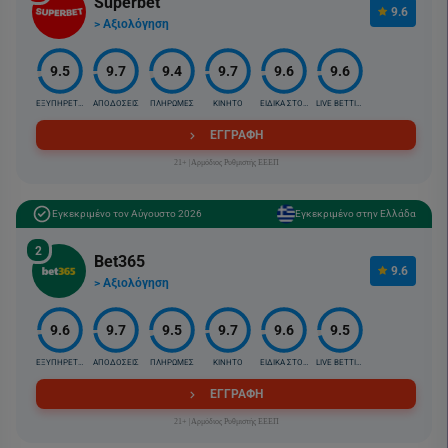
Superbet
9.6
> Αξιολόγηση
9.5
9.7
9.4
9.7
9.6
9.6
ΕΞΥΠΗΡΕΤΗΣΗ
ΑΠΟΔΟΣΕΙΣ
ΠΛΗΡΩΜΕΣ
ΚΙΝΗΤΟ
ΕΙΔΙΚΑ ΣΤΟΙΧ.
LIVE BETTING
ΕΓΓΡΑΦΗ
21+ |Αρμόδιος Ρυθμιστής ΕΕΕΠ
Εγκεκριμένο τον Αύγουστο 2026
Εγκεκριμένο στην Ελλάδα
2
Bet365
9.6
> Αξιολόγηση
9.6
9.7
9.5
9.7
9.6
9.5
ΕΞΥΠΗΡΕΤΗΣΗ
ΑΠΟΔΟΣΕΙΣ
ΠΛΗΡΩΜΕΣ
ΚΙΝΗΤΟ
ΕΙΔΙΚΑ ΣΤΟΙΧ.
LIVE BETTING
ΕΓΓΡΑΦΗ
21+ |Αρμόδιος Ρυθμιστής ΕΕΕΠ