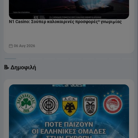
N1 Casino: Σούπερ καλοκαιρινές προσφορές* γνωριμίας
06 Αυγ 2026
📝 Δημοφιλή