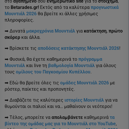
στο
αγαπημένο
σου
ενημερωτικό site
για το
στοίχημα
,
το
Betarades.gr!
Εκτός από τα καλύτερα
προγνωστικά
Μουντιάλ 2026
θα βρείτε κι άλλες χρήσιμες
πληροφορίες.
➡ Δυνατά
μακροχρόνια Μουντιάλ
για
κατάκτηση
,
πρώτο
σκόρερ
και άλλα.
➡ Βρίσκετε τις
αποδόσεις κατάκτησης Μουντιάλ 2026
!
➡ Φυσικά, θα έχετε καθημερινά το
πρόγραμμα
Μουντιάλ
και live τη
βαθμολογία Μουντιάλ
για όλους
τους
ομίλους του Παγκοσμίου Κυπέλλου
.
➡ Εδώ θα βρείτε όλες τις
ομάδες Μουντιάλ 2026
με
ρόστερ, παίκτες και προπονητές.
➡ Διαβάζετε τις καλύτερες
ιστορίες Μουντιάλ
για να
θυμούνται οι παλιοί και να… μαθαίνουν οι νεότεροι!
➡ Τέλος, μπορείτε να
απολαμβάνετε
καθημερινά
τα
βίντεο της ομάδας μας για το Μουντιάλ στο YouTube
,