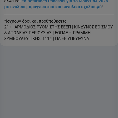
αλλά και
τα Betarades Podcasts για το Μουντιάλ 2026
με ανάλυση, προγνωστικά και συνολικό σχολιασμό
!
*Ισχύουν όροι και προϋποθέσεις
21+ | ΑΡΜΟΔΙΟΣ ΡΥΘΜΙΣΤΗΣ ΕΕΕΠ | ΚΙΝΔΥΝΟΣ ΕΘΙΣΜΟΥ
& ΑΠΩΛΕΙΑΣ ΠΕΡΙΟΥΣΙΑΣ | ΕΟΠΑΕ – ΓΡΑΜΜΗ
ΣΥΜΒΟΥΛΕΥΤΙΚΗΣ: 1114 | ΠΑΙΞΕ ΥΠΕΥΘΥΝΑ