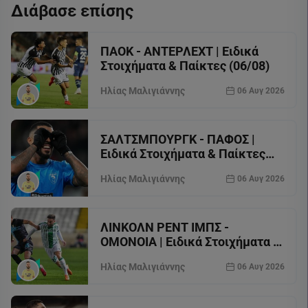
Διάβασε επίσης
ΠΑΟΚ - ΑΝΤΕΡΛΕΧΤ | Ειδικά
Στοιχήματα & Παίκτες (06/08)
Ηλίας Μαλιγιάννης
06 Αυγ 2026
ΣΑΛΤΣΜΠΟΥΡΓΚ - ΠΑΦΟΣ |
Ειδικά Στοιχήματα & Παίκτες
(06/08)
Ηλίας Μαλιγιάννης
06 Αυγ 2026
ΛΙΝΚΟΛΝ ΡΕΝΤ ΙΜΠΣ -
ΟΜΟΝΟΙΑ | Ειδικά Στοιχήματα &
Παίκτες (06/08)
Ηλίας Μαλιγιάννης
06 Αυγ 2026