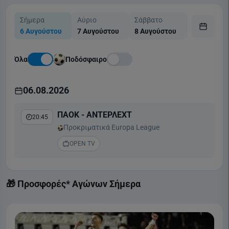
Σήμερα
Αύριο
Σάββατο
Κυριακή
6 Αυγούστου
7 Αυγούστου
8 Αυγούστου
9 Αυγούστ
Όλα
Ποδόσφαιρο
06.08.2026
ΠΑΟΚ - ΑΝΤΕΡΛΕΧΤ
20:45
Προκριματικά Europa League
OPEN TV
🎁 Προσφορές* Αγώνων Σήμερα