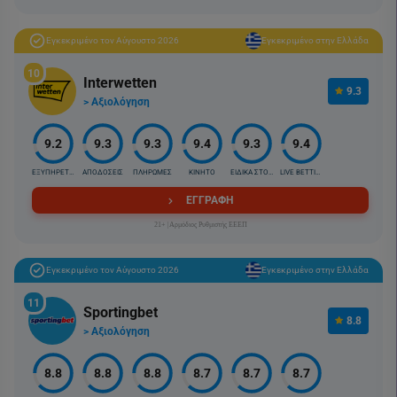
Εγκεκριμένο τον Αύγουστο 2026
Εγκεκριμένο στην Ελλάδα
10
Interwetten
9.3
> Αξιολόγηση
9.2
9.3
9.3
9.4
9.3
9.4
ΕΞΥΠΗΡΕΤΗΣΗ
ΑΠΟΔΟΣΕΙΣ
ΠΛΗΡΩΜΕΣ
ΚΙΝΗΤΟ
ΕΙΔΙΚΑ ΣΤΟΙΧ.
LIVE BETTING
ΕΓΓΡΑΦΗ
21+ |Αρμόδιος Ρυθμιστής ΕΕΕΠ
Εγκεκριμένο τον Αύγουστο 2026
Εγκεκριμένο στην Ελλάδα
11
Sportingbet
8.8
> Αξιολόγηση
8.8
8.8
8.8
8.7
8.7
8.7