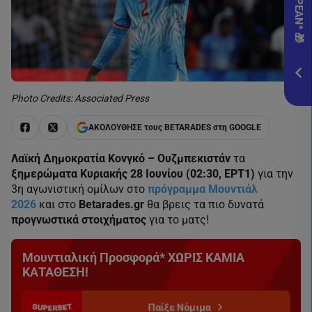
Pame
εδώ!
*Ισχ
Προ
ΕΓΓ
Photo Credits: Associated Press
ΑΚΟΛΟΥΘΗΣΕ τους BETARADES στη GOOGLE
Λαϊκή Δημοκρατία Κονγκό – Ουζμπεκιστάν
τα
ξημερώματα Κυριακής 28
Ιουνίου
(02:30, ΕΡΤ1)
για την
3η αγωνιστική ομίλων στο
πρόγραμμα Μουντιάλ
2026
και στο
Betarades.gr
θα βρεις τα πιο δυνατά
προγνωστικά στοιχήματος
για το ματς!
Μουντιαλική Προσφορά* ΧΩΡΙΣ ΚΑΜΙΑ
ΚΑΤΑΘΕΣΗ!
Παίξε Νόμιμα