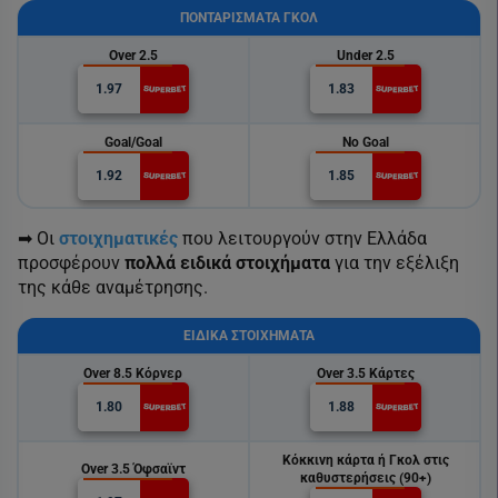
ΠΟΝΤΑΡΙΣΜΑΤΑ ΓΚΟΛ
Over 2.5
Under 2.5
1.97
1.83
Goal/Goal
No Goal
1.92
1.85
➡ Οι
στοιχηματικές
που λειτουργούν στην Ελλάδα
προσφέρουν
πολλά ειδικά στοιχήματα
για την εξέλιξη
της κάθε αναμέτρησης.
ΕΙΔΙΚΑ ΣΤΟΙΧΗΜΑΤΑ
Over 8.5 Κόρνερ
Over 3.5 Κάρτες
1.80
1.88
Κόκκινη κάρτα ή Γκολ στις
Over 3.5 Όφσαϊντ
καθυστερήσεις (90+)