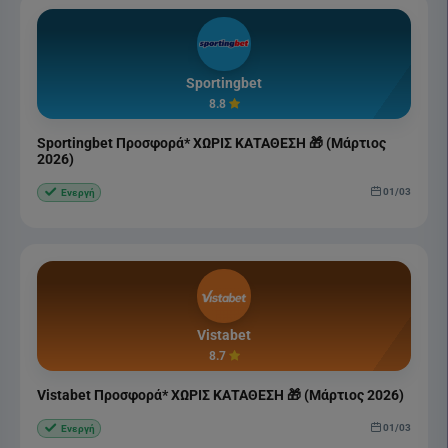
Sportingbet
8.8
Sportingbet Προσφορά* ΧΩΡΙΣ ΚΑΤΑΘΕΣΗ 🎁 (Μάρτιος
2026)
01/03
Ενεργή
Vistabet
8.7
Vistabet Προσφορά* ΧΩΡΙΣ ΚΑΤΑΘΕΣΗ 🎁 (Μάρτιος 2026)
01/03
Ενεργή