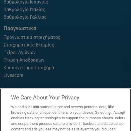
Βαθμολογία Ισπανίας
Βαθμολογία Ιταλίας
Βαθμολογία Γαλλίας
Προγνωστικά
Προγνωστικά στοιχήματος
Στοιχηματικές Εταιρίες
Τζίροι Αγώνων
Πτώση Αποδόσεων
Κουπόνι Πάμε Στοίχημα
Livescore
We Care About Your Privacy
We and our
1008
partners store and access personal data, like
browsing data or unique identifiers, on your device. Selecting I Accept
enables tracking technologies to support the purposes shown under we
and our partners process data to provide. If trackers are disabled, some
content and ads you see may not be as relevant to you. You can