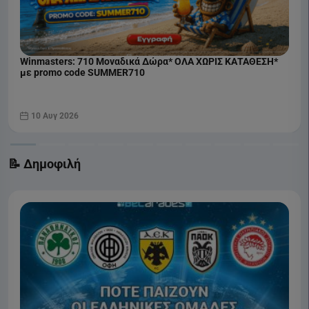
Winmasters: 710 Μοναδικά Δώρα* ΟΛΑ ΧΩΡΙΣ ΚΑΤΑΘΕΣΗ*
με promo code SUMMER710
10 Αυγ 2026
📝 Δημοφιλή