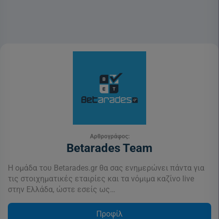
Αρθρογράφος:
Betarades Team
Η ομάδα του Betarades.gr θα σας ενημερώνει πάντα για
τις στοιχηματικές εταιρίες και τα νόμιμα καζίνο live
στην Ελλάδα, ώστε εσείς ως…
Προφίλ