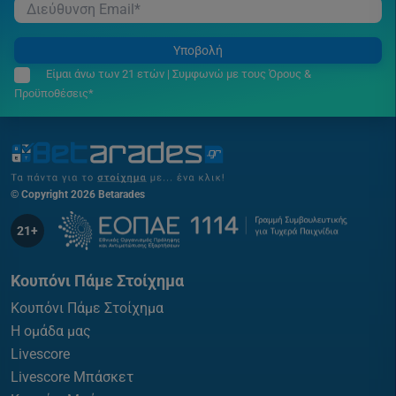
Υποβολή
Είμαι άνω των 21 ετών | Συμφωνώ με τους Όρους &
Προϋποθέσεις*
© Copyright 2026 Betarades
21+
Κουπόνι Πάμε Στοίχημα
Κουπόνι Πάμε Στοίχημα
Η ομάδα μας
Livescore
Livescore Μπάσκετ