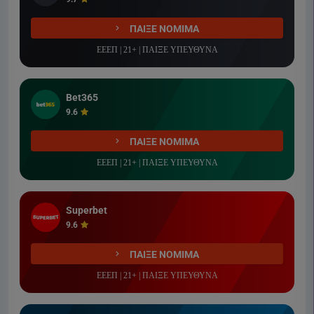
ΠΑΙΞΕ ΝΟΜΙΜΑ
ΕΕΕΠ | 21+ | ΠΑΙΞΕ ΥΠΕΥΘΥΝΑ
Bet365
9.6
ΠΑΙΞΕ ΝΟΜΙΜΑ
ΕΕΕΠ | 21+ | ΠΑΙΞΕ ΥΠΕΥΘΥΝΑ
Superbet
9.6
ΠΑΙΞΕ ΝΟΜΙΜΑ
ΕΕΕΠ | 21+ | ΠΑΙΞΕ ΥΠΕΥΘΥΝΑ