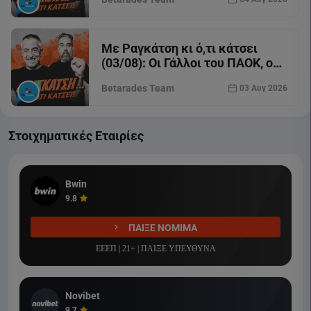
Με Ραγκάτση κι ό,τι κάτσει
(03/08): Οι Γάλλοι του ΠΑΟΚ, ο
Λιβάι, ο Βιτάλις & οι κληρώσεις
Betarades Team
03 Αυγ 2026
των 5 .... RAGA IS BACK
Στοιχηματικές Εταιρίες
Bwin
9.8
ΠΑΙΞΕ ΝΟΜΙΜΑ
ΕΕΕΠ | 21+ | ΠΑΙΞΕ ΥΠΕΥΘΥΝΑ
Novibet
9.7