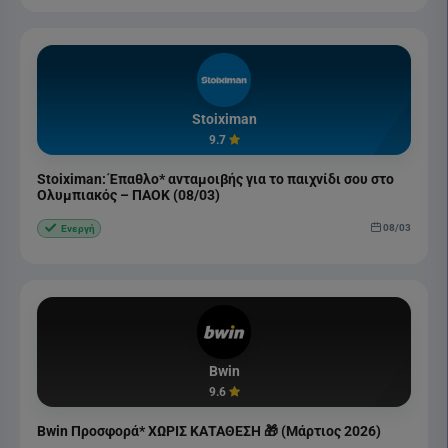
Stoiximan
9.7
Stoiximan: Έπαθλο* ανταμοιβής για το παιχνίδι σου στο
Ολυμπιακός – ΠΑΟΚ (08/03)
08/03
Ενεργή
Bwin
9.6
Bwin Προσφορά* ΧΩΡΙΣ ΚΑΤΑΘΕΣΗ 🎁 (Μάρτιος 2026)