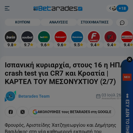
Στοίχημα
Burger button
+18
Mobile cham
ΚΟΥΠΟΝΙ
ΑΝΑΛΥΣΕΙΣ
ΣΤΟΙΧΗΜΑΤΙΚΕΣ
9.8
9.7
9.6
9.6
9.5
9.4
9.4
9.4
Ισπανική κυριαρχία, στους 16 η ΗΠΑ,
ΑΠΟ
crash test για CR7 και Κροατία |
Νέο
ΝΕΟ
στη
ΚΑΡΤΕΛ ΤΟΥ ΜΕΣΟΝΥΧΤΙΟΥ (2/7)
ΕΠΙ
03 Ιούλ 26
👀 ΕΣΥ ΔΕΝ ΤΟ ΠΗΡΕΣ; 🎁
Betarades Team
ΠΡ
Ανανεώθηκε:
03 Ιούλ 26
ΧΩΡ
ΚΑΤ
ΑΚΟΛΟΥΘΗΣΕ τους BETARADES στη GOOGLE
Εγγ
Φρουρός, Αριστείδης Χατζηγεωργίου και Δημήτρης
Supe
Βασιλάκος στη νέα καθημερινή εκπομπή του
με 