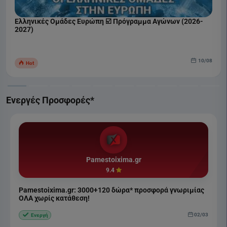
Ελληνικές Ομάδες Ευρώπη ☑️ Πρόγραμμα Αγώνων (2026-
2027)
10/08
Hot
Ενεργές Προσφορές*
Pamestoixima.gr
9.4
Pamestoixima.gr: 3000+120 δώρα* προσφορά γνωριμίας
ΟΛΑ χωρίς κατάθεση!
02/03
Ενεργή