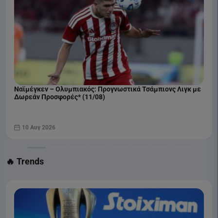
Ναϊμέγκεν – Ολυμπιακός: Προγνωστικά Τσάμπιονς Λιγκ με
Δωρεάν Προσφορές* (11/08)
10 Αυγ 2026
🔥 Trends