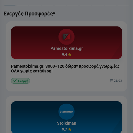
Ενεργές Προσφορές*
Pamestoixima.gr
9.4
Pamestoixima.gr: 3000+120 δώρα* προσφορά γνωριμίας
ΟΛΑ χωρίς κατάθεση!
02/03
Ενεργή
Stoiximan
9.7