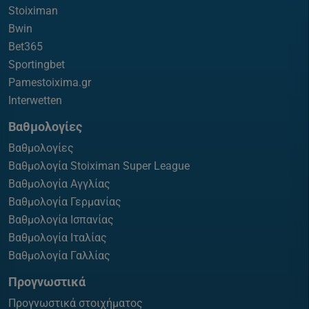
Stoiximan
Bwin
Bet365
Sportingbet
Pamestoixima.gr
Interwetten
Βαθμολογίες
Βαθμολογίες
Βαθμολογία Stoiximan Super League
Βαθμολογία Αγγλίας
Βαθμολογία Γερμανίας
Βαθμολογία Ισπανίας
Βαθμολογία Ιταλίας
Βαθμολογία Γαλλίας
Προγνωστικά
Προγνωστικά στοιχήματος