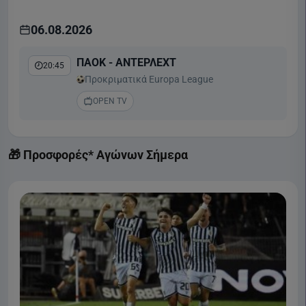
06.08.2026
ΠΑΟΚ - ΑΝΤΕΡΛΕΧΤ
20:45
Προκριματικά Europa League
OPEN TV
🎁 Προσφορές* Αγώνων Σήμερα