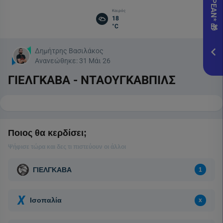
Pame
Καιρός
εδώ!
18
°C
*Ισχ
Προ
Δημήτρης Βασιλάκος
Ανανεώθηκε:
31 Μάι 26
ΕΓΓ
ΓΙΕΛΓΚΑΒΑ - ΝΤΑΟΥΓΚΑΒΠΙΛΣ