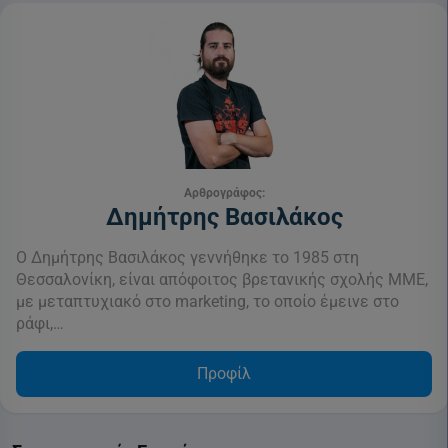
Αρθρογράφος:
Δημήτρης Βασιλάκος
Ο Δημήτρης Βασιλάκος γεννήθηκε το 1985 στη
Θεσσαλονίκη, είναι απόφοιτος βρετανικής σχολής ΜΜΕ,
με μεταπτυχιακό στο marketing, το οποίο έμεινε στο
ράφι,…
Προφίλ