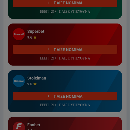
ΠΑΙΞΕ ΝΟΜΙΜΑ
ΕΕΕΠ | 21+ | ΠΑΙΞΕ ΥΠΕΥΘΥΝΑ
Superbet
9.6
ΠΑΙΞΕ ΝΟΜΙΜΑ
ΕΕΕΠ | 21+ | ΠΑΙΞΕ ΥΠΕΥΘΥΝΑ
Stoiximan
9.5
ΠΑΙΞΕ ΝΟΜΙΜΑ
ΕΕΕΠ | 21+ | ΠΑΙΞΕ ΥΠΕΥΘΥΝΑ
Fonbet