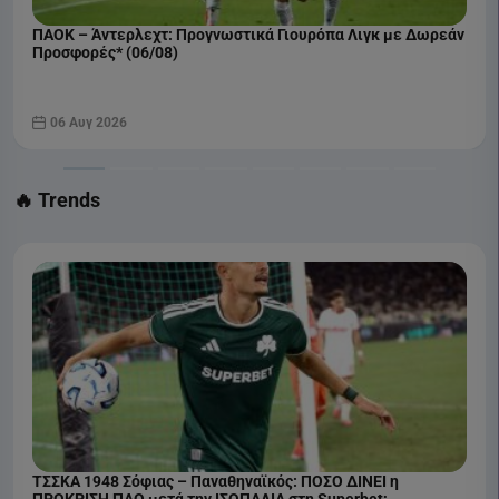
ΠΑΟΚ – Άντερλεχτ: Προγνωστικά Γιουρόπα Λιγκ με Δωρεάν
Προσφορές* (06/08)
06 Αυγ 2026
🔥 Trends
ΤΣΣΚΑ 1948 Σόφιας – Παναθηναϊκός: ΠΟΣΟ ΔΙΝΕΙ η
ΠΡΟΚΡΙΣΗ ΠΑΟ μετά την ΙΣΟΠΑΛΙΑ στη Superbet;