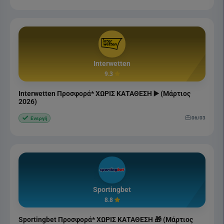
Interwetten
9.3
Interwetten Προσφορά* ΧΩΡΙΣ ΚΑΤΑΘΕΣΗ ▶️ (Μάρτιος
2026)
06/03
Ενεργή
Sportingbet
8.8
Sportingbet Προσφορά* ΧΩΡΙΣ ΚΑΤΑΘΕΣΗ 🎁 (Μάρτιος