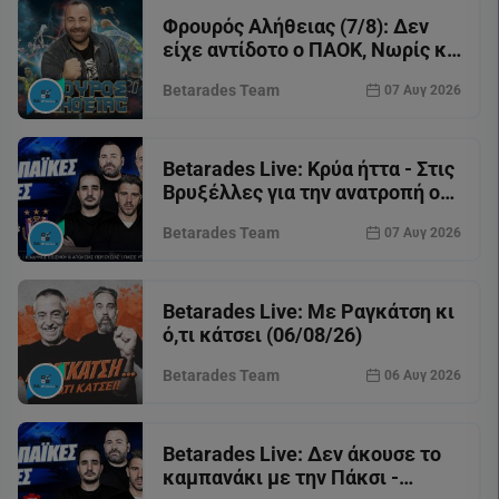
Φρουρός Αλήθειας (7/8): Δεν
είχε αντίδοτο ο ΠΑΟΚ, Νωρίς κι
Αργά για ΠΑΟ, το Bonus & οι
Betarades Team
07 Αυγ 2026
αφιερώσεις
Betarades Live: Κρύα ήττα - Στις
Βρυξέλλες για την ανατροπή ο
ΠΑΟΚ | ft. Κώστας Κατσουράνης
Betarades Team
07 Αυγ 2026
(6/8)
Betarades Live: Με Ραγκάτση κι
ό,τι κάτσει (06/08/26)
Betarades Team
06 Αυγ 2026
Betarades Live: Δεν άκουσε το
καμπανάκι με την Πάκσι -