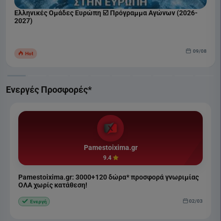
Ελληνικές Ομάδες Ευρώπη ☑️ Πρόγραμμα Αγώνων (2026-
2027)
09/08
Hot
Ενεργές Προσφορές*
Pamestoixima.gr
9.4
Pamestoixima.gr: 3000+120 δώρα* προσφορά γνωριμίας
ΟΛΑ χωρίς κατάθεση!
02/03
Ενεργή