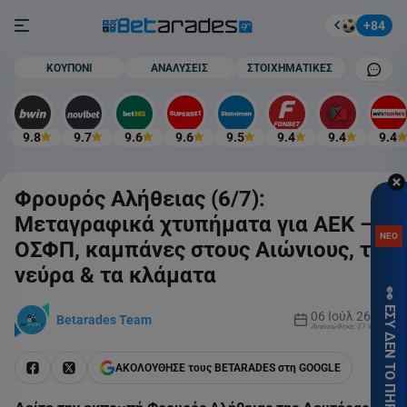
Στοίχημα
Burger button
+84
Mobile cham
ΚΟΥΠΟΝΙ
ΑΝΑΛΥΣΕΙΣ
ΣΤΟΙΧΗΜΑΤΙΚΕΣ
9.8
9.7
9.6
9.6
9.5
9.4
9.4
9.4
Φρουρός Αλήθειας (6/7):
ΑΠΟ
Μεταγραφικά χτυπήματα για ΑΕΚ –
Νέο
ΝΕΟ
στη
ΟΣΦΠ, καμπάνες στους Αιώνιους, τα
νεύρα & τα κλάματα
ΕΠΙ
👀 ΕΣΥ ΔΕΝ ΤΟ ΠΗΡΕΣ; 🎁
ΠΡ
ΧΩΡ
06 Ιούλ 26
Betarades Team
Ανανεώθηκε:
07 Ιούλ 26
ΚΑΤ
Εγγ
ΑΚΟΛΟΥΘΗΣΕ τους BETARADES στη GOOGLE
Supe
με 