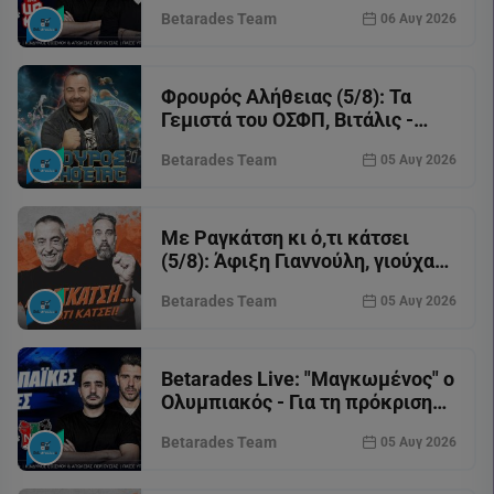
Τρέχει για πρόκριση στη
Betarades Team
06 Αυγ 2026
Βουλγαρία | ft Κατσουρ (05/08)
Φρουρός Αλήθειας (5/8): Τα
Γεμιστά του ΟΣΦΠ, Βιτάλις -
Λιβάι - Γιαννούλης & 13άρι,
Betarades Team
05 Αυγ 2026
Cobra στην κορυφή στο ΠΑΟ -
ΤΣΣΚΑ
Με Ραγκάτση κι ό,τι κάτσει
(5/8): Άφιξη Γιαννούλη, γιούχα
για ΟΣΦΠ, στη λίστα Λιβάι &
Betarades Team
05 Αυγ 2026
Ντέσερς
Betarades Live: "Μαγκωμένος" ο
Ολυμπιακός - Για τη πρόκριση
στην Ολλανδία | ft Κατσουράνης
Betarades Team
05 Αυγ 2026
(04/08)