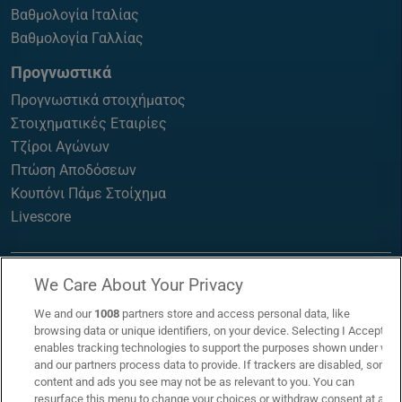
Βαθμολογία Ιταλίας
Βαθμολογία Γαλλίας
Προγνωστικά
Προγνωστικά στοιχήματος
Στοιχηματικές Εταιρίες
Τζίροι Αγώνων
Πτώση Αποδόσεων
Κουπόνι Πάμε Στοίχημα
Livescore
We Care About Your Privacy
We and our
1008
partners store and access personal data, like
browsing data or unique identifiers, on your device. Selecting I Accept
enables tracking technologies to support the purposes shown under we
and our partners process data to provide. If trackers are disabled, some
content and ads you see may not be as relevant to you. You can
resurface this menu to change your choices or withdraw consent at any