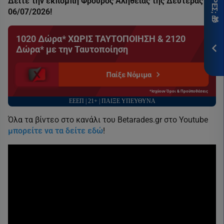
Δείτε την εκπομπή Φρουρός Αλήθειας της Δευτέρας
ITH
06/07/2026!
*Ισ
1020 Δώρα* ΧΩΡΙΣ ΤΑΥΤΟΠΟΙΗΣΗ & 2120
Προ
Δώρα* με την Ταυτοποίηση
ΕΓΓ
Παίξε Νόμιμα
*Ισχύουν Όροι & Προϋποθέσεις
ΕΕΕΠ | 21+ | ΠΑΙΞΕ ΥΠΕΥΘΥΝΑ
Όλα τα βίντεο στο κανάλι του Betarades.gr στο Youtube
μπορείτε να τα δείτε εδώ
!