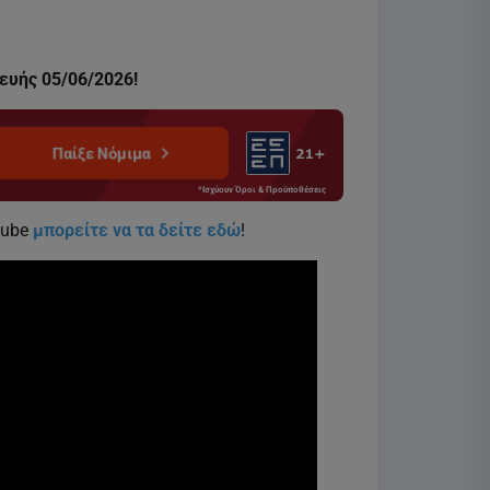
ευής 05/06/2026!
Παίξε Νόμιμα
*Ισχύουν Όροι & Προϋποθέσεις
tube
μπορείτε να τα δείτε εδώ
!