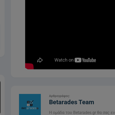
Αρθρογράφος:
Betarades Team
Η ομάδα του Betarades.gr θα σας ε