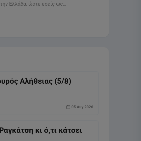
 στην Ελλάδα, ώστε εσείς ως…
ουρός Αλήθειας (5/8)
05 Αυγ 2026
Ραγκάτση κι ό,τι κάτσει