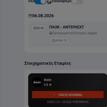
Όλα
Ποδόσφαιρο
06.08.2026
ΠΑΟΚ - ΑΝΤΕΡΛΕΧΤ
20:45
Προκριματικά Europa League
OPEN TV
Στοιχηματικές Εταιρίες
Bwin
9.8
ΠΑΙΞΕ ΝΟΜΙΜΑ
ΕΕΕΠ | 21+ | ΠΑΙΞΕ ΥΠΕΥΘΥΝΑ