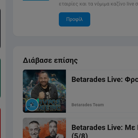
εταιρίες και τα νόμιμα καζίνο live
Προφίλ
Διάβασε επίσης
Betarades Live: Φρ
Betarades Team
Betarades Live: Με 
(5/8)