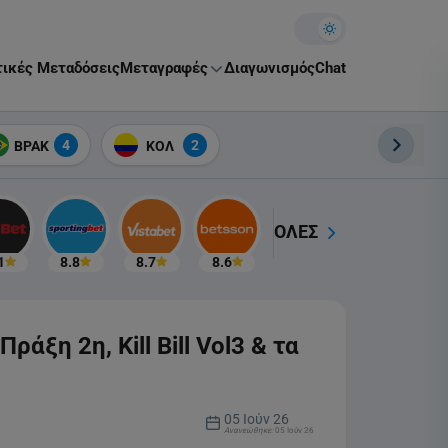
Theme toggle
ικές Μεταδόσεις
Μεταγραφές
Διαγωνισμός
Chat
4
2
ΒΡΑΚ
ΚΟΛ
ΟΛΕΣ
1
8.8
8.7
8.6
ράξη 2η, Kill Bill Vol3 & τα
05 Ιούν 26
Ανανεώθηκε:
05 Ιούν 26