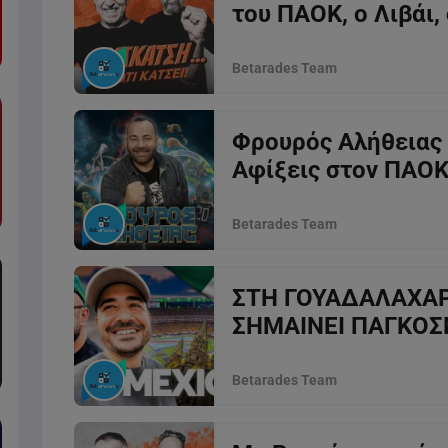
του ΠΑΟΚ, ο Λιβάι,
των 5 .... RAGA IS
Betarades Team
Φρουρός Αλήθειας (
Αφίξεις στον ΠΑΟΚ,
Τουλίπες για ΟΣΦΠ
Betarades Team
ΣΤΗ ΓΟΥΑΔΑΛΑΧΑΡ
ΣΗΜΑΙΝΕΙ ΠΑΓΚΟΣΜ
Betarades Team