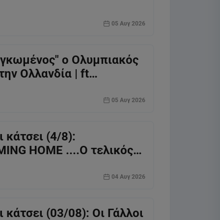
05 Αυγ 2026
Μαγκωμένος" ο Ολυμπιακός
την Ολλανδία | ft
8)
05 Αυγ 2026
 κάτσει (4/8):
ING HOME ....Ο τελικός
04 Αυγ 2026
 κάτσει (03/08): Οι Γάλλοι