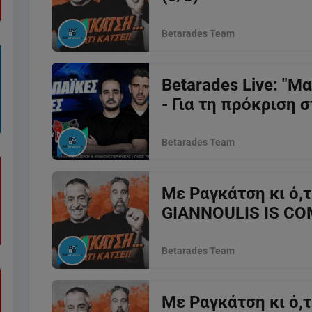
Betarades Team
Betarades Live: "
- Για τη πρόκριση σ
Κατσουράνης (04/0
Betarades Team
Με Ραγκάτση κι ό,τι
GIANNOULIS IS COM
του ΟΣΦΠ
Betarades Team
Με Ραγκάτση κι ό,τι