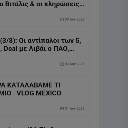
 ο Βιτάλις & οι κληρώσεις
 BACK
03 Αυγ 2026
3/8): Οι αντίπαλοι των 5,
 Deal με Λιβάι ο ΠΑΟ,
 & το Πιτόγυρο
03 Αυγ 2026
Α ΚΑΤΑΛΑΒΑΜΕ ΤΙ
ΙΟ | VLOG MEXICO
01 Αυγ 2026