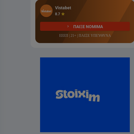
Vistabet
8.7
ΠΑΙΞΕ ΝΟΜΙΜΑ
ΕΕΕΠ | 21+ | ΠΑΙΞΕ ΥΠΕΥΘΥΝΑ