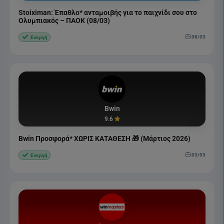
Stoiximan: Έπαθλο* ανταμοιβής για το παιχνίδι σου στο
Ολυμπιακός – ΠΑΟΚ (08/03)
08/03
Ενεργή
Bwin
9.6
Bwin Προσφορά* ΧΩΡΙΣ ΚΑΤΑΘΕΣΗ 🎁 (Μάρτιος 2026)
03/03
Ενεργή