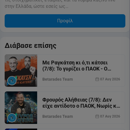
στην Ελλάδα, ώστε εσείς ως…
Προφίλ
Διάβασε επίσης
Με Ραγκάτση κι ό,τι κάτσει
(7/8): Το γυρίζει ο ΠΑΟΚ - Ο
έτοιμος Λιβάι - Πόρτα σε
Betarades Team
07 Αυγ 2026
Χοσέλου
Φρουρός Αλήθειας (7/8): Δεν
είχε αντίδοτο ο ΠΑΟΚ, Νωρίς κι
Αργά για ΠΑΟ, το Bonus & οι
Betarades Team
07 Αυγ 2026
αφιερώσεις