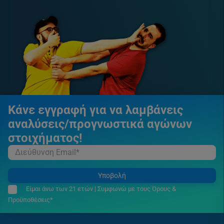
Κάνε εγγραφή για να λαμβάνεις
αναλύσεις/προγνωστικά αγώνων
στοιχήματος!
Υποβολή
Είμαι άνω των 21 ετών | Συμφωνώ με τους Όρους &
Προϋποθέσεις*