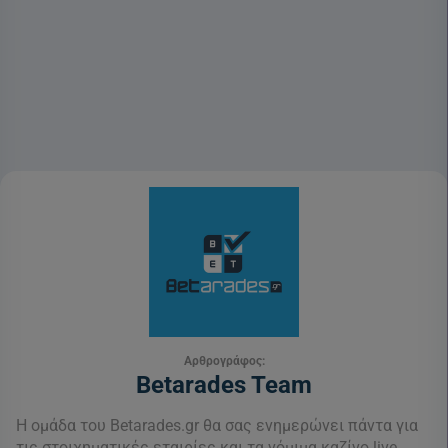
Αρθρογράφος:
Betarades Team
Η ομάδα του Betarades.gr θα σας ενημερώνει πάντα για
τις στοιχηματικές εταιρίες και τα νόμιμα καζίνο live