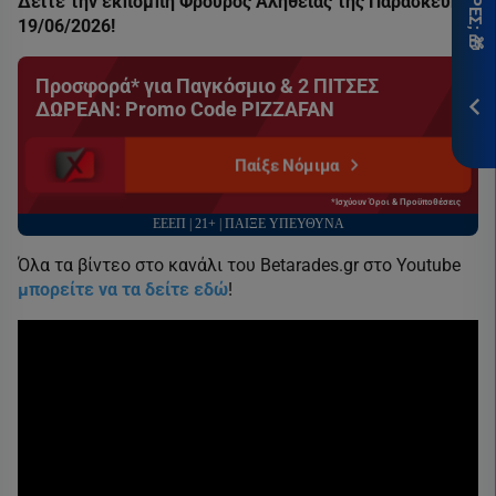
Δείτε την εκπομπή Φρουρός Αλήθειας της Παρασκευής
*Ισ
19/06/2026!
&
Προ
Προσφορά* για Παγκόσμιο & 2 ΠΙΤΣΕΣ
ΔΩΡΕΑΝ: Promo Code PIZZAFAN
ΕΓΓ
Παίξε Νόμιμα
*Ισχύουν Όροι & Προϋποθέσεις
ΕΕΕΠ | 21+ | ΠΑΙΞΕ ΥΠΕΥΘΥΝΑ
Όλα τα βίντεο στο κανάλι του Betarades.gr στο Youtube
μπορείτε να τα δείτε εδώ
!