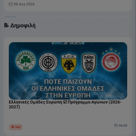
08 Αυγ 2026
📝 Δημοφιλή
Ελληνικές Ομάδες Ευρώπη ☑️ Πρόγραμμα Αγώνων (2026-
2027)
08/08
Hot