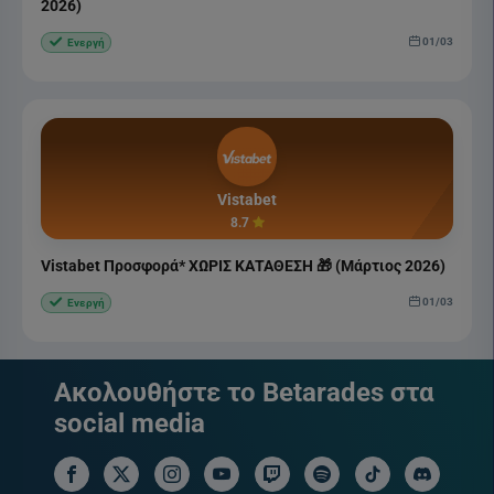
2026)
01/03
Ενεργή
Vistabet
8.7
Vistabet Προσφορά* ΧΩΡΙΣ ΚΑΤΑΘΕΣΗ 🎁 (Μάρτιος 2026)
01/03
Ενεργή
Ακολουθήστε το Betarades στα
social media
facebook social link
x social link
instagram social link
youtube social link
twitch social link
spotify social link
tiktok social link
discord soci