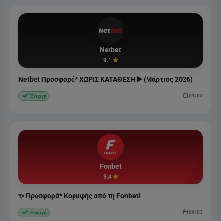
Netbet
9.1
Netbet Προσφορά* ΧΩΡΙΣ ΚΑΤΑΘΕΣΗ ▶️ (Μάρτιος 2026)
01/03
Ενεργή
Fonbet
9.4
✨ Προσφορά* Κορυφής από τη Fonbet!
06/03
Ενεργή