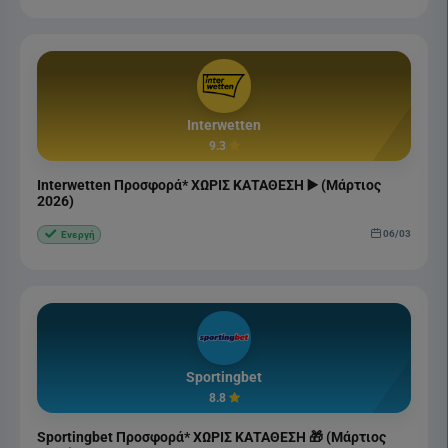
Interwetten
9.3
Interwetten Προσφορά* ΧΩΡΙΣ ΚΑΤΑΘΕΣΗ ▶️ (Μάρτιος
2026)
06/03
Ενεργή
Sportingbet
8.8
Sportingbet Προσφορά* ΧΩΡΙΣ ΚΑΤΑΘΕΣΗ 🎁 (Μάρτιος