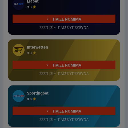
Elabet
9.3
ΠΑΙΞΕ ΝΟΜΙΜΑ
ΕΕΕΠ | 21+ | ΠΑΙΞΕ ΥΠΕΥΘΥΝΑ
Interwetten
9.3
ΠΑΙΞΕ ΝΟΜΙΜΑ
ΕΕΕΠ | 21+ | ΠΑΙΞΕ ΥΠΕΥΘΥΝΑ
Sportingbet
8.8
ΠΑΙΞΕ ΝΟΜΙΜΑ
ΕΕΕΠ | 21+ | ΠΑΙΞΕ ΥΠΕΥΘΥΝΑ