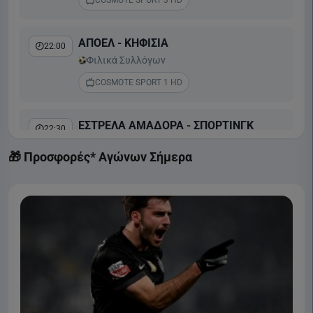
ΑΠΟΕΛ - ΚΗΦΙΣΙΑ
22:00
Φιλικά Συλλόγων
COSMOTE SPORT 1 HD
ΕΣΤΡΕΛΑ ΑΜΑΔΟΡΑ - ΣΠΟΡΤΙΝΓΚ
22:30
Liga Portugal Betclic
🎁 Προσφορές* Αγώνων Σήμερα
COSMOTE SPORT 2 HD