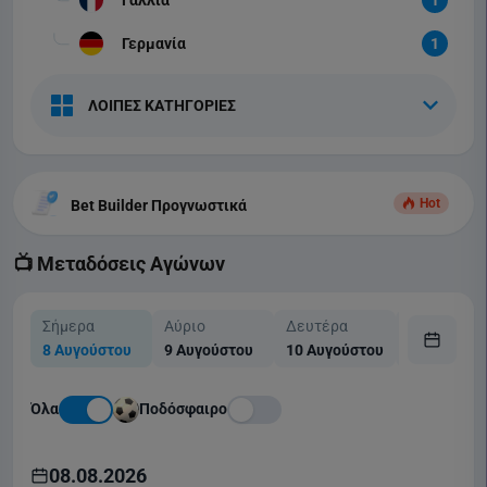
Γερμανία
1
ΛΟΙΠΕΣ ΚΑΤΗΓΟΡΙΕΣ
Hot
Bet Builder Προγνωστικά
📺 Μεταδόσεις Αγώνων
Σήμερα
Αύριο
Δευτέρα
Τρίτη
8 Αυγούστου
9 Αυγούστου
10 Αυγούστου
11 Αυγούσ
Όλα
Ποδόσφαιρο
08.08.2026