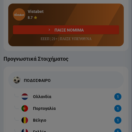
Vistabet
8.7
ΠΑΙΞΕ ΝΟΜΙΜΑ
ΕΕΕΠ | 21+ | ΠΑΙΞΕ ΥΠΕΥΘΥΝΑ
Προγνωστικά Στοιχήματος
ΠΟΔΟΣΦΑΙΡΟ
Ολλανδία
1
Πορτογαλία
1
Βέλγιο
1
Γαλλία
1