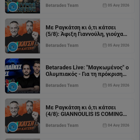
Λιβάι - Γιαννούλης & 13άρι,
Betarades Team
05 Αυγ 2026
Cobra στην κορυφή στο ΠΑΟ -
ΤΣΣΚΑ
Με Ραγκάτση κι ό,τι κάτσει
(5/8): Άφιξη Γιαννούλη, γιούχα
για ΟΣΦΠ, στη λίστα Λιβάι &
Betarades Team
05 Αυγ 2026
Ντέσερς
Betarades Live: "Μαγκωμένος" ο
Ολυμπιακός - Για τη πρόκριση
στην Ολλανδία | ft Κατσουράνης
Betarades Team
05 Αυγ 2026
(04/08)
Με Ραγκάτση κι ό,τι κάτσει
(4/8): GIANNOULIS IS COMING
HOME ....Ο τελικός του ΟΣΦΠ
Betarades Team
04 Αυγ 2026