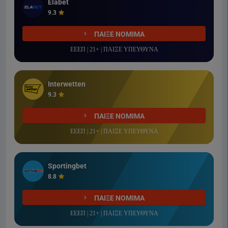
Elabet
9.3
ΠΑΙΞΕ ΝΟΜΙΜΑ
ΕΕΕΠ | 21+ | ΠΑΙΞΕ ΥΠΕΥΘΥΝΑ
Interwetten
9.3
ΠΑΙΞΕ ΝΟΜΙΜΑ
ΕΕΕΠ | 21+ | ΠΑΙΞΕ ΥΠΕΥΘΥΝΑ
Sportingbet
8.8
ΠΑΙΞΕ ΝΟΜΙΜΑ
ΕΕΕΠ | 21+ | ΠΑΙΞΕ ΥΠΕΥΘΥΝΑ