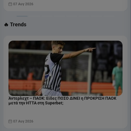
07 Αυγ 2026
🔥 Trends
Άντερλεχτ – ΠΑΟΚ: Είδες ΠΟΣΟ ΔΙΝΕΙ η ΠΡΟΚΡΙΣΗ ΠΑΟΚ
μετά την ΗΤΤΑ στη Superbet;
07 Αυγ 2026