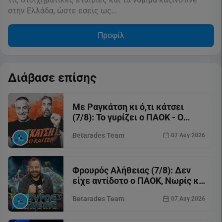
στην Ελλάδα, ώστε εσείς ως…
Προφίλ
Διάβασε επίσης
Με Ραγκάτση κι ό,τι κάτσει
(7/8): Το γυρίζει ο ΠΑΟΚ - Ο
έτοιμος Λιβάι - Πόρτα σε
Betarades Team
07 Αυγ 2026
Χοσέλου
Φρουρός Αλήθειας (7/8): Δεν
είχε αντίδοτο ο ΠΑΟΚ, Νωρίς κι
Αργά για ΠΑΟ, το Bonus & οι
Betarades Team
07 Αυγ 2026
αφιερώσεις