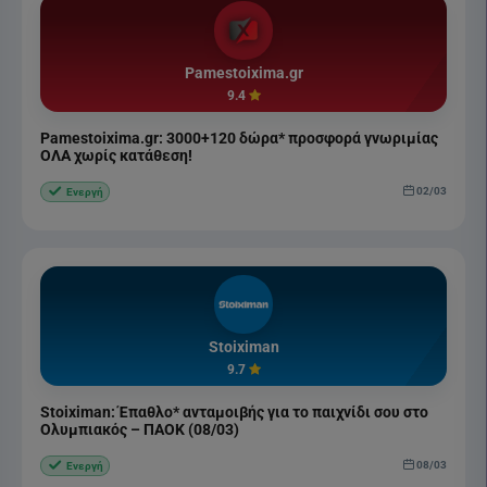
Pamestoixima.gr
9.4
Pamestoixima.gr: 3000+120 δώρα* προσφορά γνωριμίας
ΟΛΑ χωρίς κατάθεση!
02/03
Ενεργή
Stoiximan
9.7
Stoiximan: Έπαθλο* ανταμοιβής για το παιχνίδι σου στο
Ολυμπιακός – ΠΑΟΚ (08/03)
08/03
Ενεργή