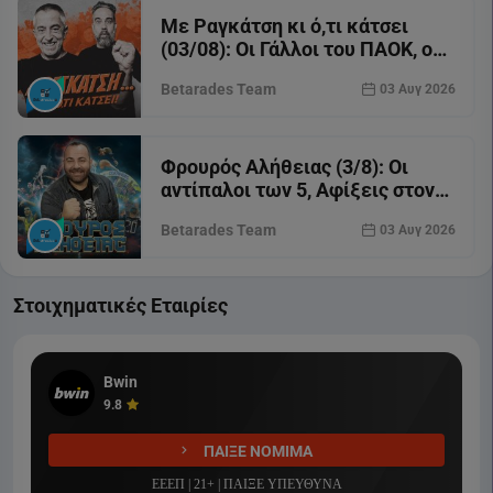
Με Ραγκάτση κι ό,τι κάτσει
(03/08): Οι Γάλλοι του ΠΑΟΚ, ο
Λιβάι, ο Βιτάλις & οι κληρώσεις
Betarades Team
03 Αυγ 2026
των 5 .... RAGA IS BACK
Φρουρός Αλήθειας (3/8): Οι
αντίπαλοι των 5, Αφίξεις στον
ΠΑΟΚ, Deal με Λιβάι ο ΠΑΟ,
Betarades Team
03 Αυγ 2026
Τουλίπες για ΟΣΦΠ & το
Πιτόγυρο
Στοιχηματικές Εταιρίες
Bwin
9.8
ΠΑΙΞΕ ΝΟΜΙΜΑ
ΕΕΕΠ | 21+ | ΠΑΙΞΕ ΥΠΕΥΘΥΝΑ