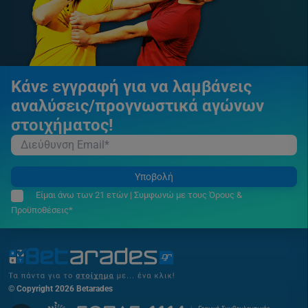
Κάνε εγγραφή για να λαμβάνεις
αναλύσεις/προγνωστικά αγώνων
στοιχήματος!
Υποβολή
Είμαι άνω των 21 ετών | Συμφωνώ με τους Όρους &
Προϋποθέσεις*
© Copyright 2026 Betarades