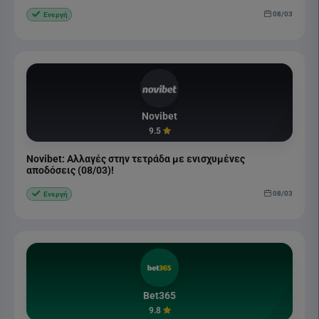
08/03
Ενεργή
Novibet
9.5
Novibet: Αλλαγές στην τετράδα με ενισχυμένες
αποδόσεις (08/03)!
08/03
Ενεργή
Bet365
9.8