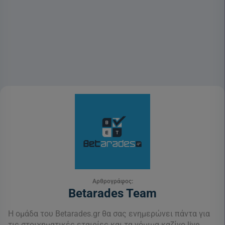
Αρθρογράφος:
Betarades Team
Η ομάδα του Betarades.gr θα σας ενημερώνει πάντα για
τις στοιχηματικές εταιρίες και τα νόμιμα καζίνο live