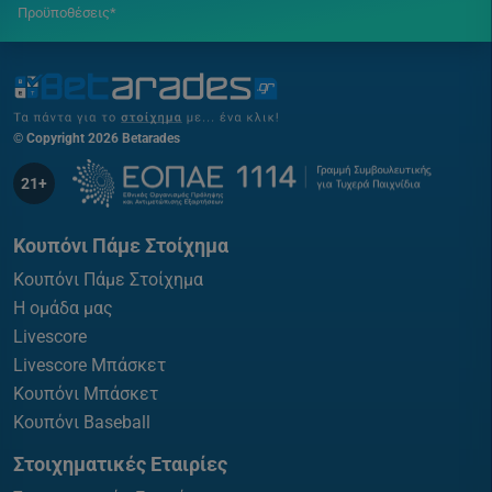
Προϋποθέσεις*
© Copyright 2026 Betarades
21+
Κουπόνι Πάμε Στοίχημα
Κουπόνι Πάμε Στοίχημα
Η ομάδα μας
Livescore
Livescore Μπάσκετ
Κουπόνι Μπάσκετ
Κουπόνι Baseball
Στοιχηματικές Εταιρίες