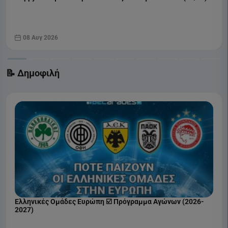
08 Αυγ 2026
📝 Δημοφιλή
Ελληνικές Ομάδες Ευρώπη ☑️ Πρόγραμμα Αγώνων (2026-
2027)