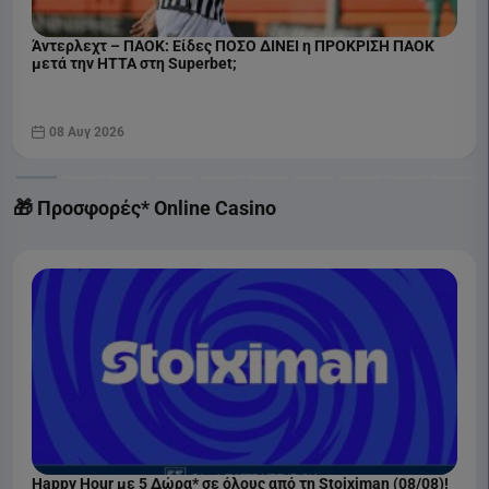
Άντερλεχτ – ΠΑΟΚ: Είδες ΠΟΣΟ ΔΙΝΕΙ η ΠΡΟΚΡΙΣΗ ΠΑΟΚ
μετά την ΗΤΤΑ στη Superbet;
08 Αυγ 2026
🎁 Προσφορές* Online Casino
Happy Hour με 5 Δώρα* σε όλους από τη Stoiximan (08/08)!