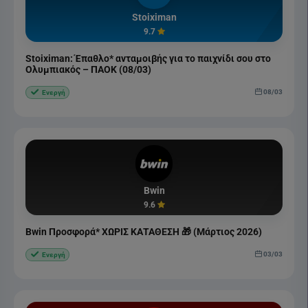
Stoiximan
9.7
Stoiximan: Έπαθλο* ανταμοιβής για το παιχνίδι σου στο
Ολυμπιακός – ΠΑΟΚ (08/03)
08/03
Ενεργή
Bwin
9.6
Bwin Προσφορά* ΧΩΡΙΣ ΚΑΤΑΘΕΣΗ 🎁 (Μάρτιος 2026)
03/03
Ενεργή