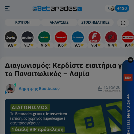
Στοίχημα
Burger button
+130
Mobile champ
ΚΟΥΠΟΝΙ
ΑΝΑΛΥΣΕΙΣ
ΣΤΟΙΧΗΜΑΤΙΚΕΣ
9.8
9.7
9.6
9.6
9.5
9.4
9.4
9.4
Διαγωνισμός: Κερδίστε εισιτήρια για
το Παναιτωλικός – Λαμία
ΑΝ
ΝΕΟ
ΠΡ
ΓΝΩ
15 Ιαν 20
Δημήτρης Βασιλάκος
Ανανεώθηκε:
17 Ιαν 20
👀 ΕΣΥ ΔΕΝ ΤΟ ΠΗΡΕΣ; 🎁
ΧΩΡ
ΚΑ
στη
ΕΓ
εδώ