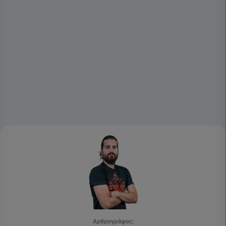
Αρθρογράφος: