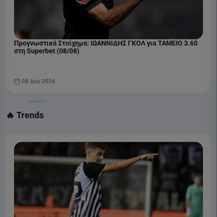
Προγνωστικά Στοίχημα: ΙΩΑΝΝΙΔΗΣ ΓΚΟΛ για ΤΑΜΕΙΟ 3.60
στη Superbet (08/08)
08 Αυγ 2026
🔥 Trends