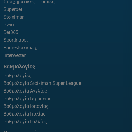
Στοιχηματικές Εταιρίες
Superbet
Stoiximan
Bwin
Bet365
Sportingbet
Pamestoixima.gr
Interwetten
Βαθμολογίες
Βαθμολογίες
Βαθμολογία Stoiximan Super League
Βαθμολογία Αγγλίας
Βαθμολογία Γερμανίας
Βαθμολογία Ισπανίας
Βαθμολογία Ιταλίας
Βαθμολογία Γαλλίας