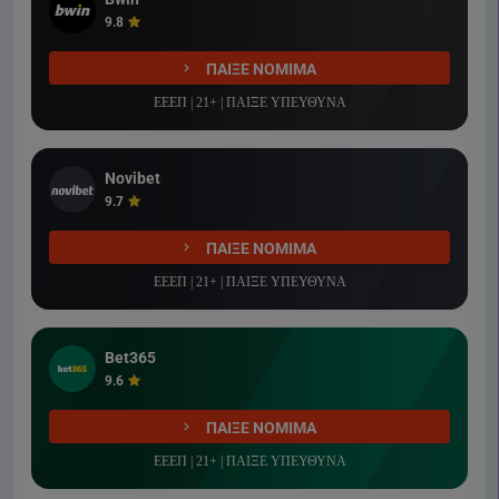
9.8
ΠΑΙΞΕ ΝΟΜΙΜΑ
ΕΕΕΠ | 21+ | ΠΑΙΞΕ ΥΠΕΥΘΥΝΑ
Novibet
9.7
ΠΑΙΞΕ ΝΟΜΙΜΑ
ΕΕΕΠ | 21+ | ΠΑΙΞΕ ΥΠΕΥΘΥΝΑ
Bet365
9.6
ΠΑΙΞΕ ΝΟΜΙΜΑ
ΕΕΕΠ | 21+ | ΠΑΙΞΕ ΥΠΕΥΘΥΝΑ