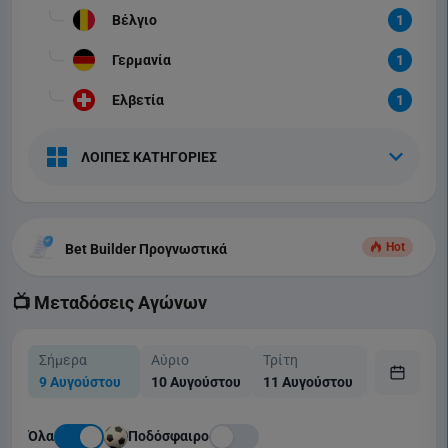
Βέλγιο
1
Γερμανία
1
Ελβετία
1
ΛΟΙΠΕΣ ΚΑΤΗΓΟΡΙΕΣ
Hot
Bet Builder Προγνωστικά
📺 Μεταδόσεις Αγώνων
Σήμερα
Αύριο
Τρίτη
Τετάρτη
9 Αυγούστου
10 Αυγούστου
11 Αυγούστου
12 Αυγούσ
Όλα
Ποδόσφαιρο