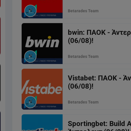
Betarades Team
bwin: ΠΑΟΚ - Άντε
(06/08)!
Betarades Team
Vistabet: ΠΑΟΚ - Ά
(06/08)!
Betarades Team
Sportingbet: Build 