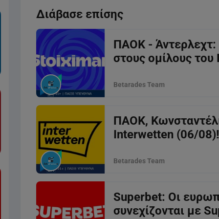
Διάβασε επίσης
ΠΑΟΚ - Άντερλεχτ: 
στους ομίλους του 
έπαθλο* ανταμοιβής
Betarades Team
ΠΑΟΚ, Κωνσταντέλι
Interwetten (06/08)
Betarades Team
Superbet: Οι ευρω
συνεχίζονται με Su