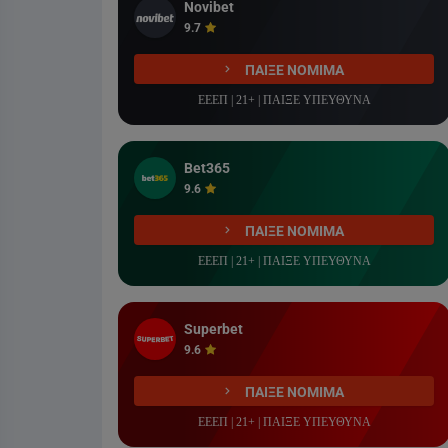
Novibet
9.7
ΠΑΙΞΕ ΝΟΜΙΜΑ
ΕΕΕΠ | 21+ | ΠΑΙΞΕ ΥΠΕΥΘΥΝΑ
Bet365
9.6
ΠΑΙΞΕ ΝΟΜΙΜΑ
ΕΕΕΠ | 21+ | ΠΑΙΞΕ ΥΠΕΥΘΥΝΑ
Superbet
9.6
ΠΑΙΞΕ ΝΟΜΙΜΑ
ΕΕΕΠ | 21+ | ΠΑΙΞΕ ΥΠΕΥΘΥΝΑ