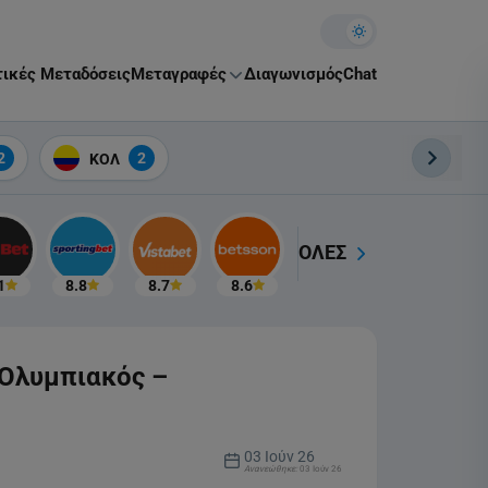
Theme toggle
ικές Μεταδόσεις
Μεταγραφές
Διαγωνισμός
Chat
2
2
ΚΟΛ
ΟΛΕΣ
1
8.8
8.7
8.6
 Ολυμπιακός –
03 Ιούν 26
Ανανεώθηκε:
03 Ιούν 26