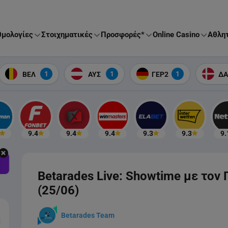
μολογίες
Στοιχηματικές
Προσφορές*
Online Casino
Αθλητ
1
1
1
ΒΕΛ
ΑΥΣ
ΓΕΡ2
Δ
9.4
9.4
9.4
9.3
9.3
9.
Betarades Live: Showtime με το
(25/06)
Betarades Team