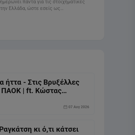
νημερώνει πάντα για τις στοιχηματικές
 στην Ελλάδα, ώστε εσείς ως…
ύα ήττα - Στις Βρυξέλλες
 ΠΑΟΚ | ft. Κώστας
07 Αυγ 2026
Ραγκάτση κι ό,τι κάτσει