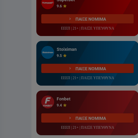
9.6
ΠΑΙΞΕ ΝΟΜΙΜΑ
ΕΕΕΠ | 21+ | ΠΑΙΞΕ ΥΠΕΥΘΥΝΑ
Stoiximan
9.5
ΠΑΙΞΕ ΝΟΜΙΜΑ
ΕΕΕΠ | 21+ | ΠΑΙΞΕ ΥΠΕΥΘΥΝΑ
Fonbet
9.4
ΠΑΙΞΕ ΝΟΜΙΜΑ
ΕΕΕΠ | 21+ | ΠΑΙΞΕ ΥΠΕΥΘΥΝΑ