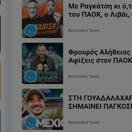
Με Ραγκάτση κι ό,τι
του ΠΑΟΚ, ο Λιβάι,
των 5 .... RAGA IS
Betarades Team
Φρουρός Αλήθειας (
Αφίξεις στον ΠΑΟΚ,
Τουλίπες για ΟΣΦΠ
Betarades Team
ΣΤΗ ΓΟΥΑΔΑΛΑΧΑΡ
ΣΗΜΑΙΝΕΙ ΠΑΓΚΟΣΜ
Betarades Team