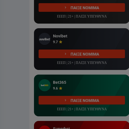
ΠΑΙΞΕ ΝΟΜΙΜΑ
ΕΕΕΠ | 21+ | ΠΑΙΞΕ ΥΠΕΥΘΥΝΑ
Novibet
9.7
ΠΑΙΞΕ ΝΟΜΙΜΑ
ΕΕΕΠ | 21+ | ΠΑΙΞΕ ΥΠΕΥΘΥΝΑ
Bet365
9.6
ΠΑΙΞΕ ΝΟΜΙΜΑ
ΕΕΕΠ | 21+ | ΠΑΙΞΕ ΥΠΕΥΘΥΝΑ
Superbet