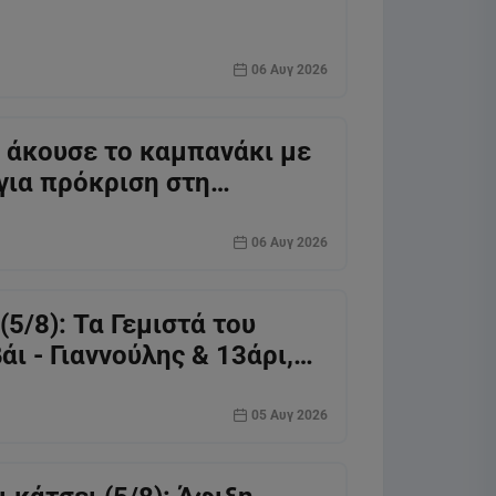
06 Αυγ 2026
ν άκουσε το καμπανάκι με
 για πρόκριση στη
ουρ (05/08)
06 Αυγ 2026
5/8): Τα Γεμιστά του
άι - Γιαννούλης & 13άρι,
 στο ΠΑΟ - ΤΣΣΚΑ
05 Αυγ 2026