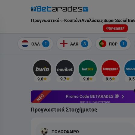
Στοίχημα
Προγνωστικά
Κουπόνι
Αναλύσεις
SuperSocial
Βαθ
1
3
1
ΟΛΛ
ΑΛΚ
ΠΟΡ
9.8
9.7
9.6
9.6
9.5
ΝΕΟ
Promo Code BETARADES 🎁
ΕΕΕΠ | 21+ | ΠΑΙΞΕ ΥΠΕΥΘΥΝΑ
Προγνωστικά Στοιχήματος
ΠΟΔΟΣΦΑΙΡΟ