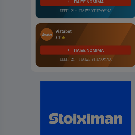
ΠΑΙΞΕ ΝΟΜΙΜΑ
ΕΕΕΠ | 21+ | ΠΑΙΞΕ ΥΠΕΥΘΥΝΑ
Vistabet
8.7
ΠΑΙΞΕ ΝΟΜΙΜΑ
ΕΕΕΠ | 21+ | ΠΑΙΞΕ ΥΠΕΥΘΥΝΑ