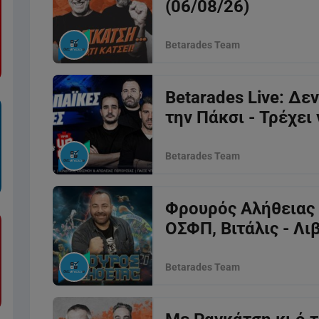
(06/08/26)
Betarades Team
Betarades Live: Δε
την Πάκσι - Τρέχει
Βουλγαρία | ft Κατσ
Betarades Team
Φρουρός Αλήθειας (
ΟΣΦΠ, Βιτάλις - Λιβ
Cobra στην κορυφή
Betarades Team