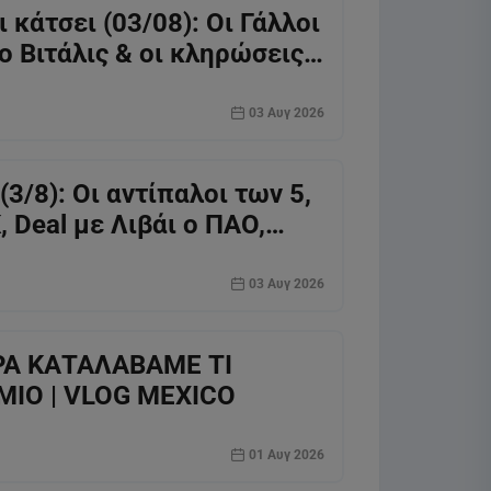
 κάτσει (03/08): Οι Γάλλοι
 ο Βιτάλις & οι κληρώσεις
 BACK
03 Αυγ 2026
3/8): Οι αντίπαλοι των 5,
 Deal με Λιβάι ο ΠΑΟ,
 & το Πιτόγυρο
03 Αυγ 2026
Α ΚΑΤΑΛΑΒΑΜΕ ΤΙ
ΙΟ | VLOG MEXICO
01 Αυγ 2026