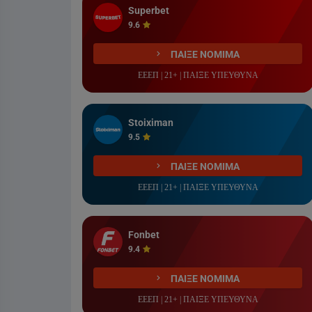
Superbet
9.6
ΠΑΙΞΕ ΝΟΜΙΜΑ
ΕΕΕΠ | 21+ | ΠΑΙΞΕ ΥΠΕΥΘΥΝΑ
Stoiximan
9.5
ΠΑΙΞΕ ΝΟΜΙΜΑ
ΕΕΕΠ | 21+ | ΠΑΙΞΕ ΥΠΕΥΘΥΝΑ
Fonbet
9.4
ΠΑΙΞΕ ΝΟΜΙΜΑ
ΕΕΕΠ | 21+ | ΠΑΙΞΕ ΥΠΕΥΘΥΝΑ