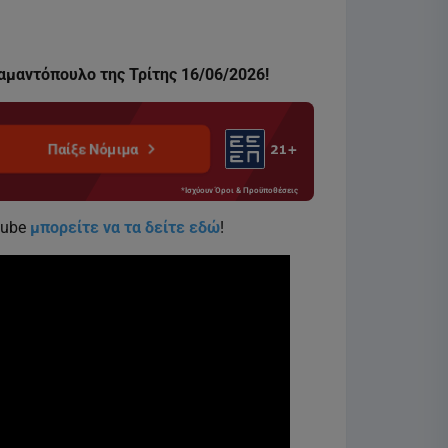
αμαντόπουλο της Τρίτης 16/06/2026!
Παίξε Νόμιμα
*Ισχύουν Όροι & Προϋποθέσεις
tube
μπορείτε να τα δείτε εδώ
!
Σάββατο
15 Αυγούστου