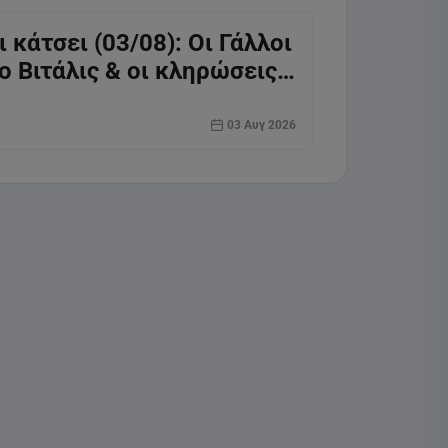
 κάτσει (03/08): Οι Γάλλοι
 ο Βιτάλις & οι κληρώσεις
 BACK
03 Αυγ 2026