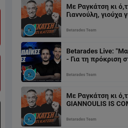
Με Ραγκάτση κι ό,τ
Γιαννούλη, γιούχα 
& Ντέσερς
Betarades Team
Betarades Live: "
- Για τη πρόκριση σ
Κατσουράνης (04/0
Betarades Team
Με Ραγκάτση κι ό,τι
GIANNOULIS IS COM
του ΟΣΦΠ
Betarades Team