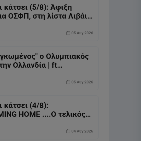
ι κάτσει (5/8): Άφιξη
για ΟΣΦΠ, στη λίστα Λιβάι
05 Αυγ 2026
Μαγκωμένος" ο Ολυμπιακός
την Ολλανδία | ft
8)
05 Αυγ 2026
 κάτσει (4/8):
ING HOME ....Ο τελικός
04 Αυγ 2026