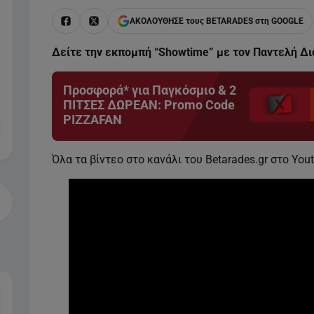
ΑΚΟΛΟΥΘΗΣΕ τους BETARADES στη GOOGLE
Δείτε την εκπομπή “Showtime” με τον Παντελή Δι
Προσφορά* για Παγκόσμιο & 2
ΠΙΤΣΕΣ ΔΩΡΕΑΝ: Promo Code
PIZZAFAN
Όλα τα βίντεο στο κανάλι του Betarades.gr στο You
Τρίτη
Τετάρτη
Πέμπτη
Παρασκευή
11 Αυγούστου
12 Αυγούστου
13 Αυγούστου
14 Αυγούστου