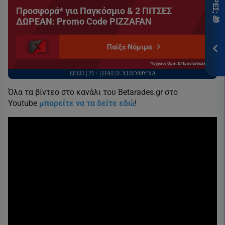
ITH
Προσφορά* για Παγκόσμιο & 2 ΠΙΤΣΕΣ
ΔΩΡΕΑΝ: Promo Code PIZZAFAN
*Ισ
Προ
Παίξε Νόμιμα
ΕΓΓ
*Ισχύουν Όροι & Προϋποθέσεις
ΕΕΕΠ | 21+ | ΠΑΙΞΕ ΥΠΕΥΘΥΝΑ
Όλα τα βίντεο στο κανάλι του Betarades.gr στο
Youtube
μπορείτε να τα δείτε εδώ
!