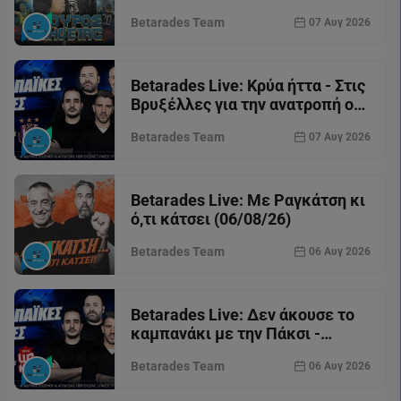
Αργά για ΠΑΟ, το Bonus & οι
Betarades Team
07 Αυγ 2026
αφιερώσεις
Betarades Live: Κρύα ήττα - Στις
Βρυξέλλες για την ανατροπή ο
ΠΑΟΚ | ft. Κώστας Κατσουράνης
Betarades Team
07 Αυγ 2026
(6/8)
Betarades Live: Με Ραγκάτση κι
ό,τι κάτσει (06/08/26)
Betarades Team
06 Αυγ 2026
Betarades Live: Δεν άκουσε το
καμπανάκι με την Πάκσι -
Τρέχει για πρόκριση στη
Betarades Team
06 Αυγ 2026
Βουλγαρία | ft Κατσουρ (05/08)