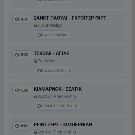
ΣΑΝΚΤ ΠΑΟΥΛΙ - ΓΚΡΟΪΤΕΡ ΦΙΡΤ
14:30
2. Bundesliga
Novasports Start
ΤΣΒΟΛΕ - ΑΓΙΑΞ
15:30
Eredivisie
Novasports Prime
ΚΙΛΜΑΡΝΟΚ - ΣΕΛΤΙΚ
15:30
Scottish Premiership
COSMOTE SPORT 1 HD
ΡΕΪΝΤΖΕΡΣ - ΧΙΜΠΕΡΝΙΑΝ
18:00
Scottish Premiership