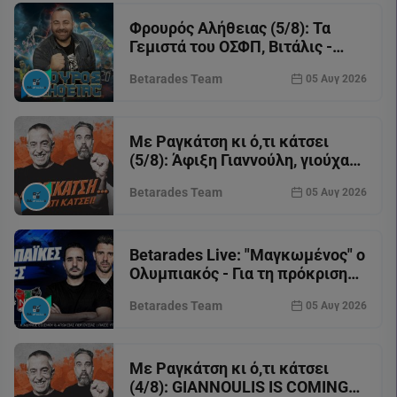
Φρουρός Αλήθειας (5/8): Τα
Γεμιστά του ΟΣΦΠ, Βιτάλις -
Λιβάι - Γιαννούλης & 13άρι,
Betarades Team
05 Αυγ 2026
Cobra στην κορυφή στο ΠΑΟ -
ΤΣΣΚΑ
Με Ραγκάτση κι ό,τι κάτσει
(5/8): Άφιξη Γιαννούλη, γιούχα
για ΟΣΦΠ, στη λίστα Λιβάι &
Betarades Team
05 Αυγ 2026
Ντέσερς
Betarades Live: "Μαγκωμένος" ο
Ολυμπιακός - Για τη πρόκριση
στην Ολλανδία | ft Κατσουράνης
Betarades Team
05 Αυγ 2026
(04/08)
Με Ραγκάτση κι ό,τι κάτσει
(4/8): GIANNOULIS IS COMING