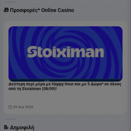
🎁 Προσφορές* Online Casino
Δεύτερη σερί μέρα με Happy Hour και με 5 Δώρα* σε όλους
από τη Stoiximan (08/09)!
09 Αυγ 2026
📝 Δημοφιλή