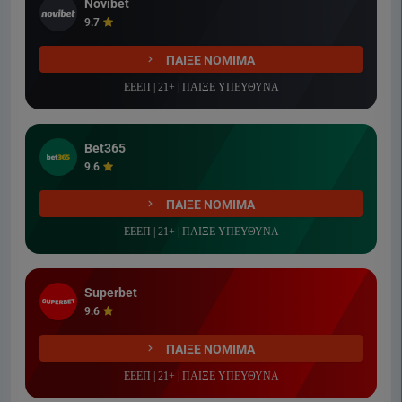
Novibet
9.7
ΠΑΙΞΕ ΝΟΜΙΜΑ
ΕΕΕΠ | 21+ | ΠΑΙΞΕ ΥΠΕΥΘΥΝΑ
Bet365
9.6
ΠΑΙΞΕ ΝΟΜΙΜΑ
ΕΕΕΠ | 21+ | ΠΑΙΞΕ ΥΠΕΥΘΥΝΑ
Superbet
9.6
ΠΑΙΞΕ ΝΟΜΙΜΑ
ΕΕΕΠ | 21+ | ΠΑΙΞΕ ΥΠΕΥΘΥΝΑ