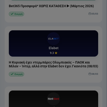
Bet365 Προσφορά* ΧΩΡΙΣ ΚΑΤΑΘΕΣΗ ▶️ (Μάρτιος 2026)
05/03
Ενεργή
Elabet
9.3
Η Κυριακή έχει ντερμπάρες Ολυμπιακός – ΠΑΟΚ και
Μίλαν – Ίντερ, αλλά στην Elabet δεν έχει Γκανιότα (08/03)
08/03
Ενεργή