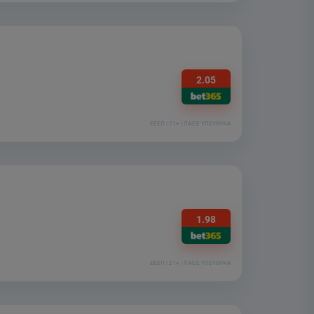
2.05
ΕΕΕΠ | 21+ | ΠΑΙΞΕ ΥΠΕΥΘΥΝΑ
1.98
ΕΕΕΠ | 21+ | ΠΑΙΞΕ ΥΠΕΥΘΥΝΑ