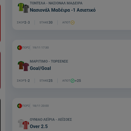
ΤΟΝΤΕΛΑ - ΝΑΣΙΟΝΑΛ ΜΑΔΕΙΡΑ
Νασιονάλ Μαδέιρα -1 Ασιατικό
2-3
30
ΣΚΟΡ
STAKE
ΑΠΟΤ
ΠΟΡ2
19/11 17:30
ΜΑΡΙΤΙΜΟ - ΤΟΡΕΕΝΣΕ
Goal/Goal
1-2
25
+25
ΣΚΟΡ
STAKE
ΑΠΟΤ
ΠΟΡ2
18/11 20:00
ΟΥΝΙΑΟ ΛΕΪΡΙΑ - ΛΕΪΣΟΕΣ
Over 2.5