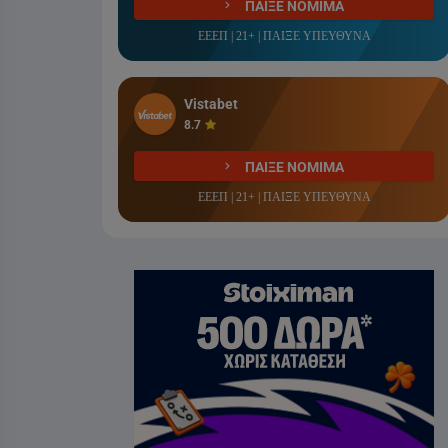
ΠΑΙΞΕ ΝΟΜΙΜΑ
ΕΕΕΠ | 21+ | ΠΑΙΞΕ ΥΠΕΥΘΥΝΑ
Vistabet
8.7
ΠΑΙΞΕ ΝΟΜΙΜΑ
ΕΕΕΠ | 21+ | ΠΑΙΞΕ ΥΠΕΥΘΥΝΑ