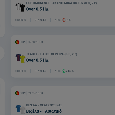
ΠΟΡΤΙΜΟΝΕΝΣΕ - ΑΚΑΝΤΕΜΙΚΑ ΒΙΣΕΟΥ (0-0, 21')
Over 0.5 Ημ.
0-0
15
-15
ΣΚΟΡ
STAKE
ΑΠΟΤ
ΠΟΡ2
07/12 13:00
ΤΣΑΒΕΣ - ΠΑΣΟΣ ΦΕΡΕΙΡΑ (0-0, 23')
Over 0.5 Ημ.
1-0
15
+16.5
ΣΚΟΡ
STAKE
ΑΠΟΤ
Δευτέρα
Τρίτη
Τετάρτη
Πέμπτη
10 Αυγούστου
11 Αυγούστου
12 Αυγούστου
13 Αυγούστου
ΠΟΡ2
26/04 16:00
ΒΙΖΕΛΑ - ΦΕΛΓΚΟΥΕΙΡΑΣ
Βιζέλα -1 Ασιατικό