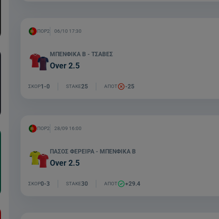
ΠΟΡ2
06/10 17:30
ΜΠΕΝΦΙΚΑ Β - ΤΣΑΒΕΣ
Over 2.5
1-0
25
-25
ΣΚΟΡ
STAKE
ΑΠΟΤ
ΠΟΡ2
28/09 16:00
ΠΑΣΟΣ ΦΕΡΕΙΡΑ - ΜΠΕΝΦΙΚΑ Β
Over 2.5
0-3
30
+29.4
ΣΚΟΡ
STAKE
ΑΠΟΤ