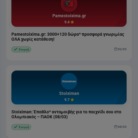
Pamestoixima.gr
9.4
Pamestoixima.gr: 3000+120 δώρα* προσφορά γνωριμίας
ΟΛΑ χωρίς κατάθεση!
02/03
Ενεργή
Stoiximan
9.7
Stoiximan: Έπαθλο* ανταμοιβής για το παιχνίδι σου στο
Ολυμπιακός – ΠΑΟΚ (08/03)
08/03
Ενεργή