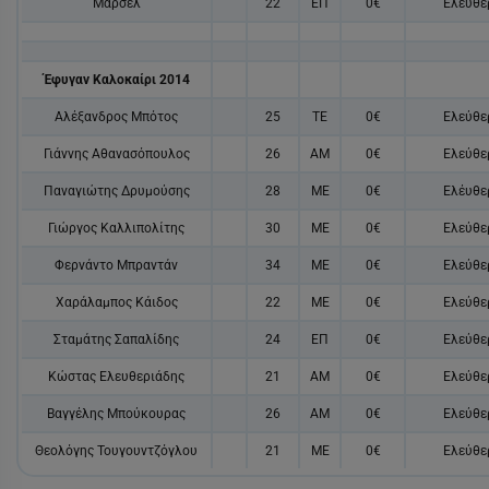
Μαρσέλ
22
ΕΠ
0€
Ελεύθε
Έφυγαν Καλοκαίρι 2014
Αλέξανδρος Μπότος
25
ΤΕ
0€
Ελεύθε
Γιάννης Αθανασόπουλος
26
ΑΜ
0€
Ελεύθε
Παναγιώτης Δρυμούσης
28
ΜΕ
0€
Ελέυθε
Γιώργος Καλλιπολίτης
30
ΜΕ
0€
Ελεύθε
Φερνάντο Μπραντάν
34
ΜΕ
0€
Ελεύθε
Χαράλαμπος Κάιδος
22
ΜΕ
0€
Ελεύθε
Σταμάτης Σαπαλίδης
24
ΕΠ
0€
Ελεύθε
Κώστας Ελευθεριάδης
21
ΑΜ
0€
Ελεύθε
Βαγγέλης Μπούκουρας
26
ΑΜ
0€
Ελεύθε
Θεολόγης Τουγουντζόγλου
21
ΜΕ
0€
Ελεύθε