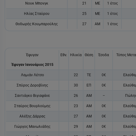
Νουκ Μπονγκ
21
ΜΕ
1 έτος
Ηλίας Σταύρου
25
ΜΕ
1 έτος
Θοδωρής Κουμπαρούλης
27
ΑΜ
1 έτος
Έφυγαν
Εθν.
Ηλικία
Θέση
Έσοδα
Τύπος Μετ
Έφυγαν Ιανουάριος 2015
Λαμιάν Λέτσο
22
ΤΕ
0€
Ελεύθε
Σπύρος Δοροβίνης
30
ΕΠ
0€
Ελεύθε
Σαντιάγκο Βιγιαφάνε
26
ΑΜ
–
Πώλη
Σταύρος Βουρλούμης
23
ΑΜ
0€
Ελεύθε
Αλέξης Δάρρας
27
ΑΜ
0€
Ελεύθε
Γιώργος Μανωλιάδης
29
ΑΜ
0€
Ελεύθε