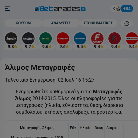
Στοίχημα
Burger button
+84
Mobile cham
ΚΟΥΠΟΝΙ
ΑΝΑΛΥΣΕΙΣ
ΣΤΟΙΧΗΜΑΤΙΚΕΣ
9.8
9.7
9.6
9.6
9.5
9.4
9.4
9.4
Άλιμος Μεταγραφές
Τελευταία Ενημέρωση:
02 Ιούλ 16 15:27
Ενημερωθείτε καθημερινά για τις
Μεταγραφές
Άλιμος
2014-2015. Όλες οι πληροφορίες για τις
μεταγραφές (ηλικία, εθνικότητα, θέση, διάρκεια
συμβολαίου, ετήσιες απολαβές), τα ρόστερ κ.α.
Μεταγραφές Άλιμος
Εθν.
Ηλικία
Θέση
Διάρκεια
Μεταγραφές Ιανουάριος 2015