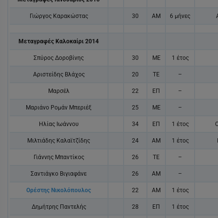
Γιώργος Καρακώστας
30
ΑΜ
6 μήνες
Μεταγραφές Καλοκαίρι 2014
Σπύρος Δοροβίνης
30
ΜΕ
1 έτος
Αριστείδης Βλάχος
20
ΤΕ
–
Μαρσέλ
22
ΕΠ
–
Μαριάνο Ρομάν Μπεριέξ
25
ΜΕ
–
Ηλίας Ιωάννου
34
ΕΠ
1 έτος
Μιλτιάδης Καλαϊτζίδης
24
ΑΜ
1 έτος
Γιάννης Μπαντίκος
26
ΤΕ
–
Σαντιάγκο Βιγιαφάνε
26
ΑΜ
–
Ορέστης Νικολόπουλος
22
ΑΜ
1 έτος
Δημήτρης Παντελής
28
ΕΠ
1 έτος