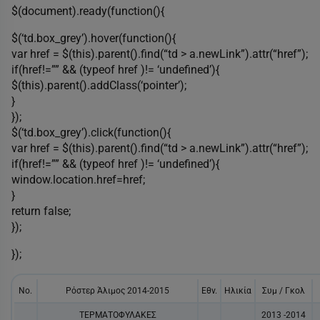
$(document).ready(function(){
$(‘td.box_grey’).hover(function(){
var href = $(this).parent().find(“td > a.newLink”).attr(“href”);
if(href!=”” && (typeof href )!= ‘undefined’){
$(this).parent().addClass(‘pointer’);
}
});
$(‘td.box_grey’).click(function(){
var href = $(this).parent().find(“td > a.newLink”).attr(“href”);
if(href!=”” && (typeof href )!= ‘undefined’){
window.location.href=href;
}
return false;
});
});
No.
Ρόστερ Άλιμος 2014-2015
Εθν.
Ηλικία
Συμ / Γκολ
ΤΕΡΜΑΤΟΦΥΛΑΚΕΣ
2013 -2014