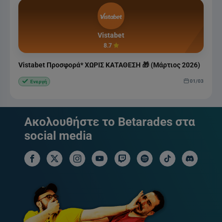
Vistabet
8.7
Vistabet Προσφορά* ΧΩΡΙΣ ΚΑΤΑΘΕΣΗ 🎁 (Μάρτιος 2026)
01/03
Ενεργή
Ακολουθήστε το Betarades στα
social media
facebook social link
x social link
instagram social link
youtube social link
twitch social link
spotify social link
tiktok social link
discord soci