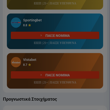
ΕΕΕΠ | 21+ | ΠΑΙΞΕ ΥΠΕΥΘΥΝΑ
Sportingbet
8.8
ΠΑΙΞΕ ΝΟΜΙΜΑ
ΕΕΕΠ | 21+ | ΠΑΙΞΕ ΥΠΕΥΘΥΝΑ
Vistabet
8.7
ΠΑΙΞΕ ΝΟΜΙΜΑ
ΕΕΕΠ | 21+ | ΠΑΙΞΕ ΥΠΕΥΘΥΝΑ
Προγνωστικά Στοιχήματος