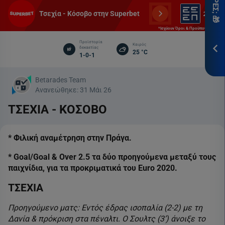
*Ισ
Τσεχία - Κόσοβο στην Superbet
&
Προ
*Ισχύουν Όροι & Προϋποθέσεις
Προϊστορία
Καιρός
δεκαετίας
ΕΓΓ
25 °C
1-0-1
Betarades Team
Ανανεώθηκε:
31 Μάι 26
ΤΣΕΧΙΑ - ΚΟΣΟΒΟ
* Φιλική αναμέτρηση στην Πράγα.
* Goal/Goal & Over 2.5 τα δύο προηγούμενα μεταξύ τους
παιχνίδια, για τα προκριματικά του Euro 2020.
ΤΣΕΧΙΑ
Προηγούμενο ματς: Εντός έδρας ισοπαλία (2-2) με τη
Δανία & πρόκριση στα πέναλτι. Ο Σουλτς (3’) άνοιξε το