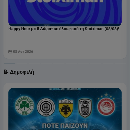
Happy Hour με 5 Δώρα* σε όλους από τη Stoiximan (08/08)!
08 Αυγ 2026
📝 Δημοφιλή