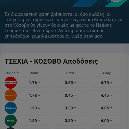
Σε διαφορετική φάση βρίσκονται οι δύο ομάδες, οι
Τσέχοι προετοιμάζονται για το Παγκόσμιο Κύπελλο, ενώ
στο Κόσοβο θα γίνουν δοκιμές με φόντο το Nations
League του φθινοπώρου. Ανώτεροι ποιοτικά οι
γηπεδούχοι, χαμηλά ωστόσο οι τιμές στον άσο.
ΤΣΕΧΙΑ - ΚΟΣΟΒΟ Αποδόσεις
Εταιρεία
Home
Draw
Away
1.76
3.65
4.70
1.78
3.45
4.45
1.93
3.30
4.05
1.80
3.30
4.00