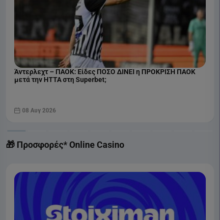
Άντερλεχτ – ΠΑΟΚ: Είδες ΠΟΣΟ ΔΙΝΕΙ η ΠΡΟΚΡΙΣΗ ΠΑΟΚ
μετά την ΗΤΤΑ στη Superbet;
08 Αυγ 2026
🎁 Προσφορές* Online Casino