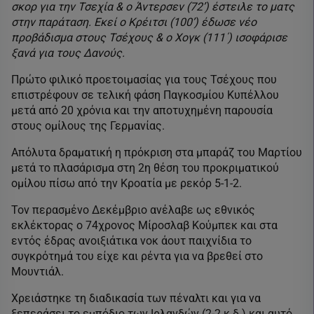
σκορ για την Τσεχία & ο Άντερσεν (72’) έστειλε το ματς
στην παράταση. Εκεί ο Κρέιτσι (100’) έδωσε νέο
προβάδισμα στους Τσέχους & ο Χογκ (111΄) ισοφάρισε
ξανά για τους Δανούς.
Πρώτο φιλικό προετοιμασίας για τους Τσέχους που
επιστρέφουν σε τελική φάση Παγκοσμίου Κυπέλλου
μετά από 20 χρόνια και την αποτυχημένη παρουσία
στους ομίλους της Γερμανίας.
Απόλυτα δραματική η πρόκριση στα μπαράζ του Μαρτίου
μετά το πλασάρισμα στη 2η θέση του προκριματικού
ομίλου πίσω από την Κροατία με ρεκόρ 5-1-2.
Τον περασμένο Δεκέμβριο ανέλαβε ως εθνικός
εκλέκτορας ο 74χρονος Μίροσλαβ Κούμπεκ και στα
εντός έδρας ανοιξιάτικα νοκ άουτ παιχνίδια το
συγκρότημά του είχε και ρέντα για να βρεθεί στο
Μουντιάλ.
Χρειάστηκε τη διαδικασία των πέναλτι και για να
ξεπεράσει το εμπόδιο των Ιρλανδών (2-2 κ.δ.) και αυτό