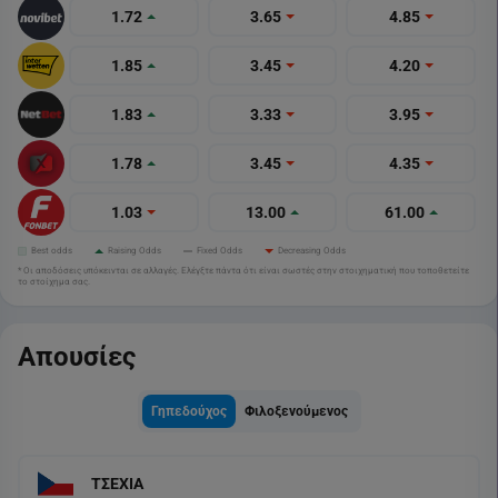
1.72
3.65
4.85
1.85
3.45
4.20
1.83
3.33
3.95
1.78
3.45
4.35
1.03
13.00
61.00
Best odds
Raising Odds
Fixed Odds
Decreasing Odds
* Οι αποδόσεις υπόκεινται σε αλλαγές. Ελέγξτε πάντα ότι είναι σωστές στην στοιχηματική που τοποθετείτε
το στοίχημα σας.
Απουσίες
Γηπεδούχος
Φιλοξενούμενος
ΤΣΕΧΙΑ