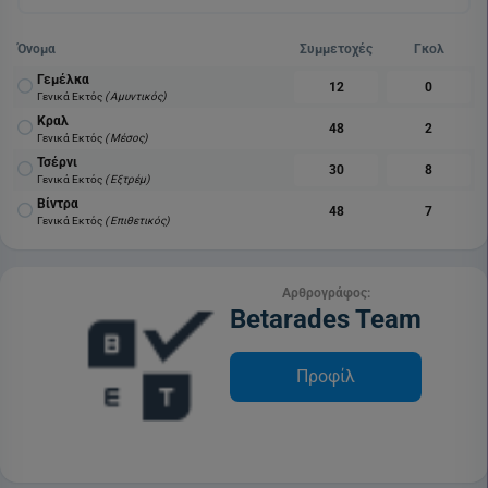
Όνομα
Συμμετοχές
Γκολ
Γεμέλκα
12
0
Γενικά Εκτός
( Αμυντικός)
Κραλ
48
2
Γενικά Εκτός
( Μέσος)
Τσέρνι
30
8
Γενικά Εκτός
( Εξτρέμ)
Βίντρα
48
7
Γενικά Εκτός
( Επιθετικός)
Αρθρογράφος:
Betarades Team
Προφίλ