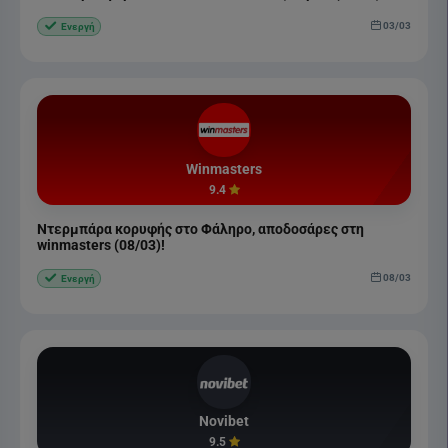
03/03
Ενεργή
Winmasters
9.4
Ντερμπάρα κορυφής στο Φάληρο, αποδοσάρες στη
winmasters (08/03)!
08/03
Ενεργή
Novibet
9.5