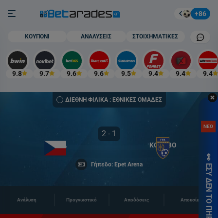
Στοίχημα
Burger button
+86
Mobile cham
ΚΟΥΠΟΝΙ
ΑΝΑΛΥΣΕΙΣ
ΣΤΟΙΧΗΜΑΤΙΚΕΣ
9.8
9.7
9.6
9.6
9.5
9.4
9.4
9.4
ΔΙΕΘΝΗ ΦΙΛΙΚΑ : ΕΘΝΙΚΕΣ ΟΜΑΔΕΣ
ΑΝ
ΝΕΟ
ΠΡ
2 - 1
ΓΝΩ
ΤΣΕΧΙΑ
ΚΟΣΟΒΟ
👀 ΕΣΥ ΔΕΝ ΤΟ ΠΗΡΕΣ; 🎁
ΧΩΡ
Γήπεδο: Epet Arena
ΚΑ
στη
ΕΓ
Ανάλυση
Προγνωστικό
Αποδόσεις
Απουσίες
εδώ