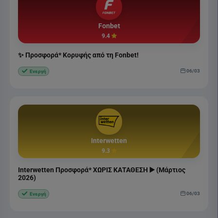
Fonbet
9.4
✨ Προσφορά* Κορυφής από τη Fonbet!
06/03
Ενεργή
Interwetten
9.3
Interwetten Προσφορά* ΧΩΡΙΣ ΚΑΤΑΘΕΣΗ ▶️ (Μάρτιος
2026)
06/03
Ενεργή