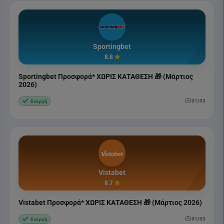
Sportingbet
8.8
Sportingbet Προσφορά* ΧΩΡΙΣ ΚΑΤΑΘΕΣΗ 🎁 (Μάρτιος
2026)
01/03
Ενεργή
Vistabet
8.7
Vistabet Προσφορά* ΧΩΡΙΣ ΚΑΤΑΘΕΣΗ 🎁 (Μάρτιος 2026)
01/03
Ενεργή