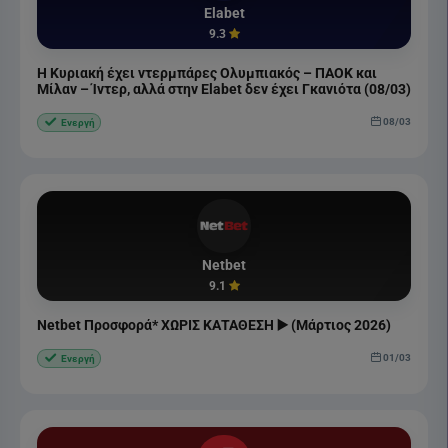
Elabet
9.3
Η Κυριακή έχει ντερμπάρες Ολυμπιακός – ΠΑΟΚ και
Μίλαν – Ίντερ, αλλά στην Elabet δεν έχει Γκανιότα (08/03)
08/03
Ενεργή
Netbet
9.1
Netbet Προσφορά* ΧΩΡΙΣ ΚΑΤΑΘΕΣΗ ▶️ (Μάρτιος 2026)
01/03
Ενεργή