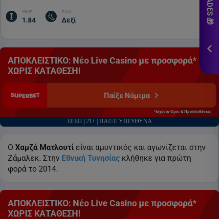
εδ
ΥΨΟΣ
ΠΟΔΙ
1.84
Δεξί
*Ισ
&
Πρ
ΑΠΟΚΛΕΙΣΤΙΚΟ: Νέο Live Casino με προσφορά*
ΕΓΓ
ΧΩΡΙΣ ΚΑΤΑΘΕΣΗ!
Παίξε Νόμιμα
*Ισχύουν Όροι & Προϋποθέσεις
ΕΕΕΠ | 21+ | ΠΑΙΞΕ ΥΠΕΥΘΥΝΑ
Ο
Χαμζά Ματλουτί
είναι αμυντικός και αγωνίζεται στην
Ζάμαλεκ. Στην
Εθνική Τυνησίας
κλήθηκε για πρώτη
φορά το 2014.
ΑΠΟΚΛΕΙΣΤΙΚΟ: Νέο Live Casino με προσφορά*
ΧΩΡΙΣ ΚΑΤΑΘΕΣΗ!