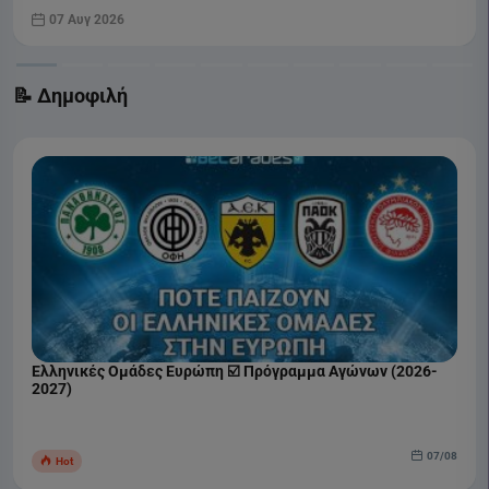
07 Αυγ 2026
📝 Δημοφιλή
Ελληνικές Ομάδες Ευρώπη ☑️ Πρόγραμμα Αγώνων (2026-
2027)
07/08
Hot