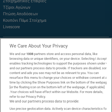
Στοιχηματικές Εταιρίες
Τζίροι Αγώνων
Πτώση Αποδόσεων
Κουπόνι Πάμε Στοίχημα
Livescore
We Care About Your Privacy
We and our
1008
partners store and access personal data, like
browsing data or unique identifiers, on your device. Selecting I Accept
enables tracking technologies to support the purposes shown under we
and our partners process data to provide. If trackers are disabled, some
content and ads you see may not be as relevant to you. You can
resurface this menu to change your choices or withdraw consent at any
time by clicking the Show Purposes link on the bottom of the webpage
[or the floating icon on the bottom-left of the webpage, if applicable]
.Your choices will have effect within our Website. For more details,
refer to our Privacy Policy.
Επικοινωνία
Links
We and our partners process data to provide:
Use precise geolocation data. Actively scan device characteristics for
Όροι Χρήσης
Πολιτική Απορρήτου