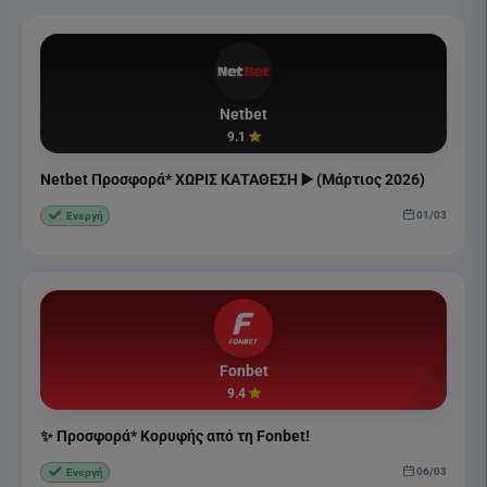
Netbet
9.1
Netbet Προσφορά* ΧΩΡΙΣ ΚΑΤΑΘΕΣΗ ▶️ (Μάρτιος 2026)
01/03
Ενεργή
Fonbet
9.4
✨ Προσφορά* Κορυφής από τη Fonbet!
06/03
Ενεργή