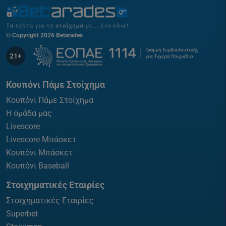
© Copyright 2026 Betarades
21+
Κουπόνι Πάμε Στοίχημα
Κουπόνι Πάμε Στοίχημα
Η ομάδα μας
Livescore
Livescore Μπάσκετ
Κουπόνι Μπάσκετ
Κουπόνι Baseball
Στοιχηματικές Εταιρίες
Στοιχηματικές Εταιρίες
Superbet