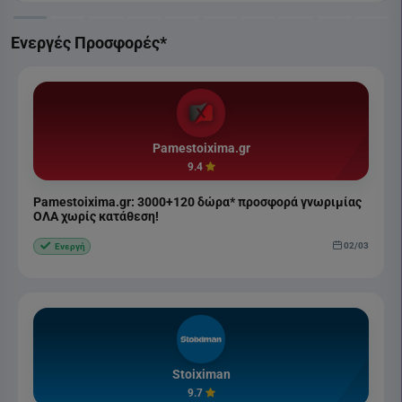
Ενεργές Προσφορές*
Pamestoixima.gr
9.4
Pamestoixima.gr: 3000+120 δώρα* προσφορά γνωριμίας
ΟΛΑ χωρίς κατάθεση!
02/03
Ενεργή
Stoiximan
9.7