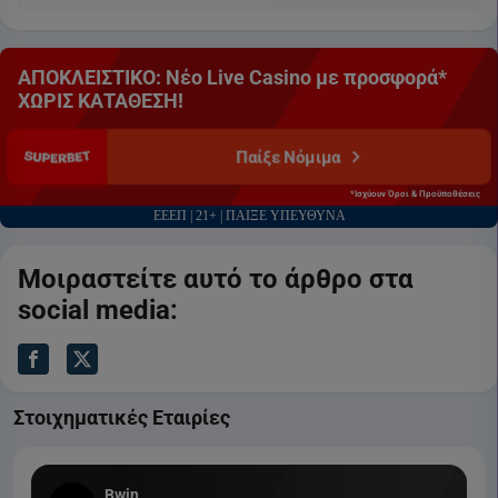
ΑΠΟΚΛΕΙΣΤΙΚΟ: Νέο Live Casino με προσφορά*
ΧΩΡΙΣ ΚΑΤΑΘΕΣΗ!
Παίξε Νόμιμα
*Ισχύουν Όροι & Προϋποθέσεις
ΕΕΕΠ | 21+ | ΠΑΙΞΕ ΥΠΕΥΘΥΝΑ
Μοιραστείτε αυτό το άρθρο στα
social media:
Στοιχηματικές Εταιρίες
Bwin