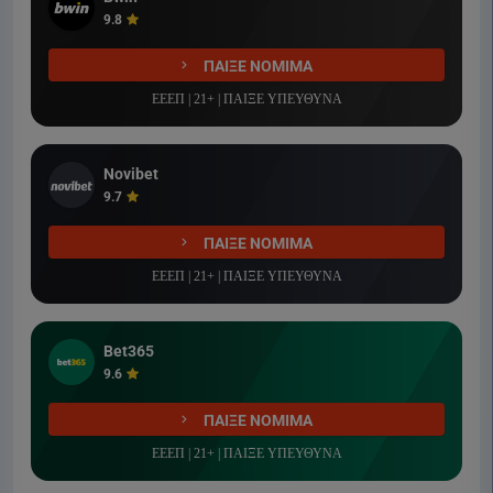
9.8
ΠΑΙΞΕ ΝΟΜΙΜΑ
ΕΕΕΠ | 21+ | ΠΑΙΞΕ ΥΠΕΥΘΥΝΑ
Novibet
9.7
ΠΑΙΞΕ ΝΟΜΙΜΑ
ΕΕΕΠ | 21+ | ΠΑΙΞΕ ΥΠΕΥΘΥΝΑ
Bet365
9.6
ΠΑΙΞΕ ΝΟΜΙΜΑ
ΕΕΕΠ | 21+ | ΠΑΙΞΕ ΥΠΕΥΘΥΝΑ