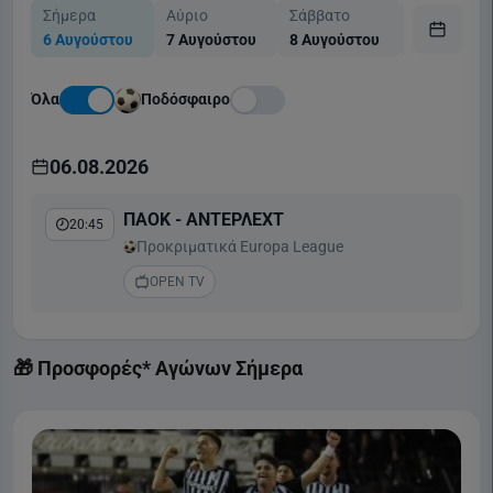
Σήμερα
Αύριο
Σάββατο
Κυριακή
6 Αυγούστου
7 Αυγούστου
8 Αυγούστου
9 Αυγούστ
Όλα
Ποδόσφαιρο
06.08.2026
ΠΑΟΚ - ΑΝΤΕΡΛΕΧΤ
20:45
Προκριματικά Europa League
OPEN TV
🎁 Προσφορές* Αγώνων Σήμερα