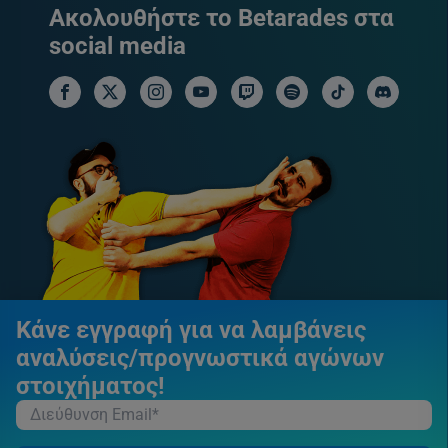
Ακολουθήστε το Betarades στα
social media
facebook social link
x social link
instagram social link
youtube social link
twitch social link
spotify social link
tiktok social link
discord soci
Κάνε εγγραφή για να λαμβάνεις
αναλύσεις/προγνωστικά αγώνων
στοιχήματος!