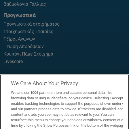
Βαθμολογία Γαλλίας
Προγνωστικά
Προγνωστικά στοιχήματος
Στοιχηματικές Εταιρίες
Τζίροι Αγώνων
Πτώση Αποδόσεων
Κουπόνι Πάμε Στοίχημα
Livescore
We Care About Your Privacy
We and our
1006
partners store and access personal data, like
browsing data or unique identifiers, on your device. Selecting I Accept
enables tracking technologies to support the purposes shown under we
and our partners process data to provide. If trackers are disabled, some
content and ads you see may not be as relevant to you. You can
resurface this menu to change your choices or withdraw consent at any
time by clicking the Show Purposes link on the bottom of the webpage