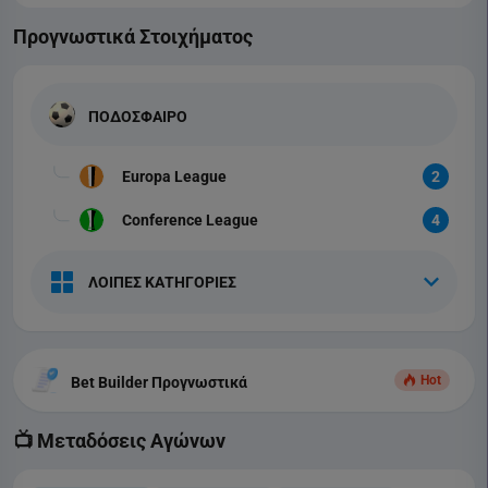
Προγνωστικά Στοιχήματος
ΠΟΔΟΣΦΑΙΡΟ
Europa League
2
Conference League
4
ΛΟΙΠΕΣ ΚΑΤΗΓΟΡΙΕΣ
Hot
Bet Builder Προγνωστικά
📺 Μεταδόσεις Αγώνων