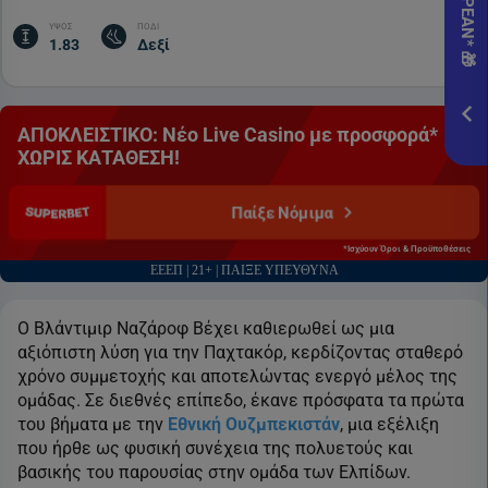
Pame
εδώ!
ΥΨΟΣ
ΠΟΔΙ
1.83
Δεξί
*Ισχ
Προ
ΑΠΟΚΛΕΙΣΤΙΚΟ: Νέο Live Casino με προσφορά*
ΕΓΓ
ΧΩΡΙΣ ΚΑΤΑΘΕΣΗ!
Παίξε Νόμιμα
*Ισχύουν Όροι & Προϋποθέσεις
ΕΕΕΠ | 21+ | ΠΑΙΞΕ ΥΠΕΥΘΥΝΑ
Ο Βλάντιμιρ Ναζάροφ Βέχει καθιερωθεί ως μια
αξιόπιστη λύση για την Παχτακόρ, κερδίζοντας σταθερό
χρόνο συμμετοχής και αποτελώντας ενεργό μέλος της
ομάδας. Σε διεθνές επίπεδο, έκανε πρόσφατα τα πρώτα
του βήματα με την
Εθνική Ουζμπεκιστάν
, μια εξέλιξη
που ήρθε ως φυσική συνέχεια της πολυετούς και
βασικής του παρουσίας στην ομάδα των Ελπίδων.