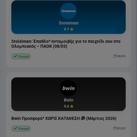
Stoiximan
9.7
Stoiximan: Έπαθλο* ανταμοιβής για το παιχνίδι σου στο
Ολυμπιακός – ΠΑΟΚ (08/03)
08/03
Ενεργή
Bwin
9.6
Bwin Προσφορά* ΧΩΡΙΣ ΚΑΤΑΘΕΣΗ 🎁 (Μάρτιος 2026)
03/03
Ενεργή