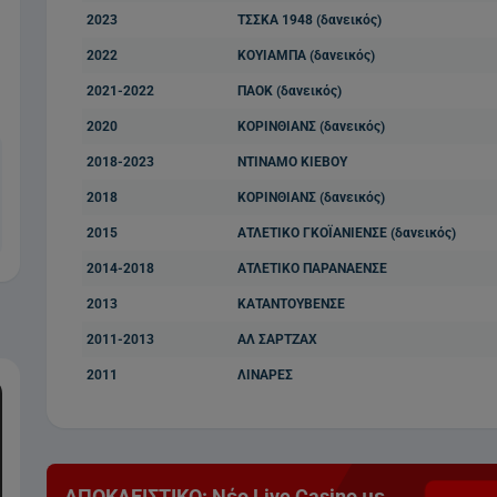
2023
ΤΣΣΚΑ 1948 (δανεικός)
2022
ΚΟΥΙΑΜΠΑ (δανεικός)
2021-2022
ΠΑΟΚ (δανεικός)
2020
ΚΟΡΙΝΘΙΑΝΣ (δανεικός)
2018-2023
ΝΤΙΝΑΜΟ ΚΙΕΒΟΥ
2018
ΚΟΡΙΝΘΙΑΝΣ (δανεικός)
2015
ΑΤΛΕΤΙΚΟ ΓΚΟΪΑΝΙΕΝΣΕ (δανεικός)
2014-2018
ΑΤΛΕΤΙΚΟ ΠΑΡΑΝΑΕΝΣΕ
2013
ΚΑΤΑΝΤΟΥΒΕΝΣΕ
2011-2013
ΑΛ ΣΑΡΤΖΑΧ
2011
ΛΙΝΑΡΕΣ
ΑΠΟΚΛΕΙΣΤΙΚΟ: Νέο Live Casino με