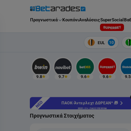
Στοίχημα
Προγνωστικά
Κουπόνι
Αναλύσεις
SuperSocial
Βαθ
10
EUL
9.8
9.7
9.6
9.6
9.5
ΝΕΟ
ΠΑΟK-Άντερλεχτ ΔΩΡΕΑΝ* 🎁
ΕΕΕΠ | 21+ | ΠΑΙΞΕ ΥΠΕΥΘΥΝΑ
Προγνωστικά Στοιχήματος