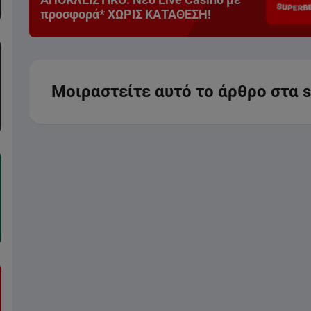
προσφορά* ΧΩΡΙΣ ΚΑΤΑΘΕΣΗ!
Μοιραστείτε αυτό το άρθρο στα s