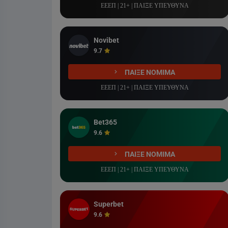
ΕΕΕΠ | 21+ | ΠΑΙΞΕ ΥΠΕΥΘΥΝΑ
Novibet
9.7
ΠΑΙΞΕ ΝΟΜΙΜΑ
ΕΕΕΠ | 21+ | ΠΑΙΞΕ ΥΠΕΥΘΥΝΑ
Bet365
9.6
ΠΑΙΞΕ ΝΟΜΙΜΑ
ΕΕΕΠ | 21+ | ΠΑΙΞΕ ΥΠΕΥΘΥΝΑ
Superbet
9.6