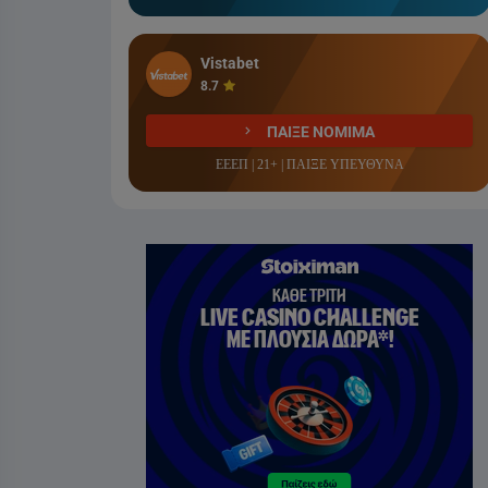
Vistabet
8.7
ΠΑΙΞΕ ΝΟΜΙΜΑ
ΕΕΕΠ | 21+ | ΠΑΙΞΕ ΥΠΕΥΘΥΝΑ