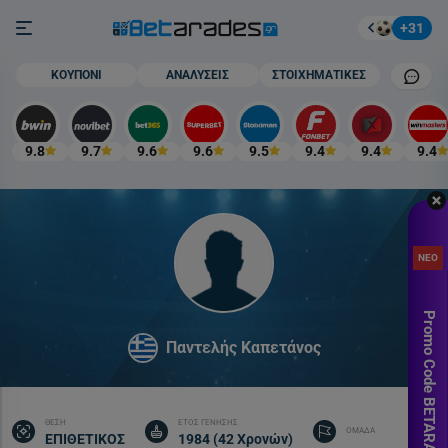
Στοίχημα
Burger button
+31
Mobile cham
ΚΟΥΠΟΝΙ
ΑΝΑΛΥΣΕΙΣ
ΣΤΟΙΧΗΜΑΤΙΚΕΣ
9.8
9.7
9.6
9.6
9.5
9.4
9.4
9.4
710
δώ
ΝΕΟ
ΟΛ
ΚΑ
Promo Code BETARADES 🎁
Pr
Παντελής Καπετάνος
SU
Εγγ
Win
ΘΕΣΗ
ΕΤΟΣ ΓΕΝΗΣΗΣ
ΜΟ
ΟΜΑΔΑ
ΕΠΙΘΕΤΙΚΟΣ
1984 (42 Χρονών)