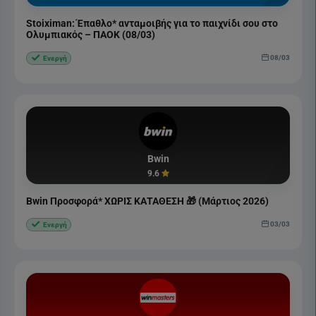
Stoiximan: Έπαθλο* ανταμοιβής για το παιχνίδι σου στο
Ολυμπιακός – ΠΑΟΚ (08/03)
08/03
Ενεργή
Bwin
9.6
Bwin Προσφορά* ΧΩΡΙΣ ΚΑΤΑΘΕΣΗ 🎁 (Μάρτιος 2026)
03/03
Ενεργή