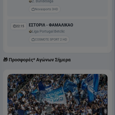
2. Bundesliga
Novasports 3HD
ΕΣΤΟΡΙΛ - ΦΑΜΑΛΙΚΑΟ
22:15
Liga Portugal Betclic
COSMOTE SPORT 2 HD
🎁 Προσφορές* Αγώνων Σήμερα