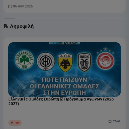
06 Αυγ 2026
📝 Δημοφιλή
Ελληνικές Ομάδες Ευρώπη ☑️ Πρόγραμμα Αγώνων (2026-
2027)
07/08
Hot