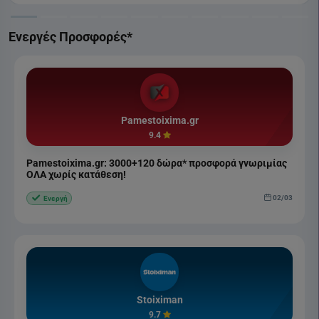
Ενεργές Προσφορές*
Pamestoixima.gr
9.4
Pamestoixima.gr: 3000+120 δώρα* προσφορά γνωριμίας
ΟΛΑ χωρίς κατάθεση!
02/03
Ενεργή
Stoiximan
9.7