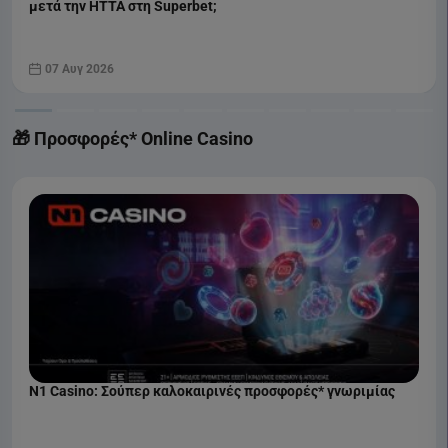
μετά την ΗΤΤΑ στη Superbet;
07 Αυγ 2026
🎁 Προσφορές* Online Casino
N1 Casino: Σούπερ καλοκαιρινές προσφορές* γνωριμίας