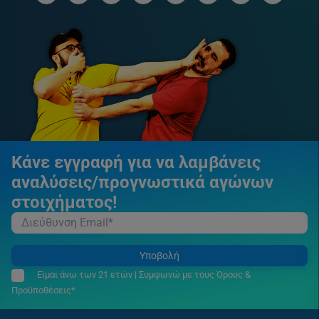
Κάνε εγγραφή για να λαμβάνεις
αναλύσεις/προγνωστικά αγώνων
στοιχήματος!
Υποβολή
Είμαι άνω των 21 ετών | Συμφωνώ με τους Όρους &
Προϋποθέσεις*