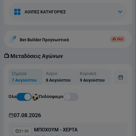
ΛΟΙΠΕΣ ΚΑΤΗΓΟΡΙΕΣ
Hot
Bet Builder Προγνωστικά
📺 Μεταδόσεις Αγώνων
Σήμερα
Αύριο
Κυριακή
Δευτέρα
7 Αυγούστου
8 Αυγούστου
9 Αυγούστου
10 Αυγούσ
Όλα
Ποδόσφαιρο
07.08.2026
ΜΠΟΧΟΥΜ - ΧΕΡΤΑ
21:30