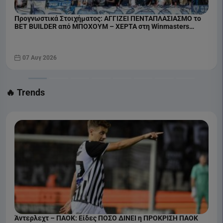
Προγνωστικά Στοιχήματος: ΑΓΓΙΖΕΙ ΠΕΝΤΑΠΛΑΣΙΑΣΜΟ το
BET BUILDER από ΜΠΟΧΟΥΜ – ΧΕΡΤΑ στη Winmasters
(07/08)
07 Αυγ 2026
🔥 Trends
Άντερλεχτ – ΠΑΟΚ: Είδες ΠΟΣΟ ΔΙΝΕΙ η ΠΡΟΚΡΙΣΗ ΠΑΟΚ