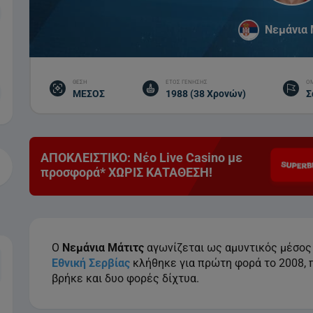
Νεμάνια 
ΘΕΣΗ
ΕΤΟΣ ΓΕΝΗΣΗΣ
Ο
ΜΕΣΟΣ
1988 (38 Χρονών)
Σ
ΑΠΟΚΛΕΙΣΤΙΚΟ: Νέο Live Casino με
προσφορά* ΧΩΡΙΣ ΚΑΤΑΘΕΣΗ!
O
Νεμάνια Μάτιτς
αγωνίζεται ως αμυντικός μέσος 
Δευτέρα
Τρίτη
Τετάρτη
Εθνική Σερβίας
κλήθηκε για πρώτη φορά το 2008, 
10 Αυγούστου
11 Αυγούστου
12 Αυγούστου
βρήκε και δυο φορές δίχτυα.