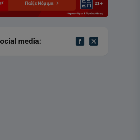
Παίξε Νόμιμα
*Ισχύουν Όροι & Προϋποθέσεις
ocial media: