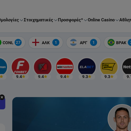
μολογίες
Στοιχηματικές
Προσφορές*
Online Casino
Αθλητ
27
1
1
CONL
ΑΛΚ
ΑΡΓ
ΒΡΑΚ
9.4
9.4
9.4
9.3
9.3
9.