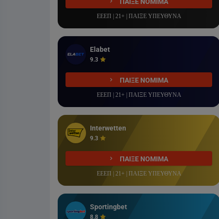
ΠΑΙΞΕ ΝΟΜΙΜΑ
ΕΕΕΠ | 21+ | ΠΑΙΞΕ ΥΠΕΥΘΥΝΑ
Elabet
9.3
ΠΑΙΞΕ ΝΟΜΙΜΑ
ΕΕΕΠ | 21+ | ΠΑΙΞΕ ΥΠΕΥΘΥΝΑ
Interwetten
9.3
ΠΑΙΞΕ ΝΟΜΙΜΑ
ΕΕΕΠ | 21+ | ΠΑΙΞΕ ΥΠΕΥΘΥΝΑ
Sportingbet
8.8