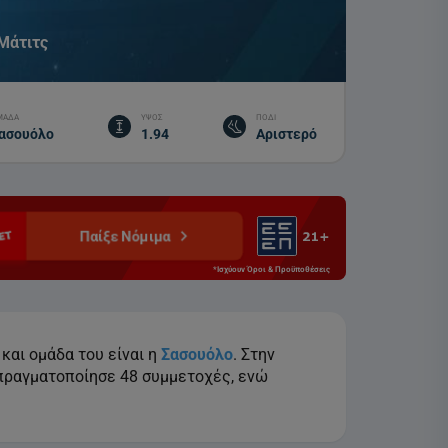
Μάτιτς
ΜΑΔΑ
ΥΨΟΣ
ΠΟΔΙ
ασουόλο
1.94
Αριστερό
Παίξε Νόμιμα
*Ισχύουν Όροι & Προϋποθέσεις
και ομάδα του είναι η
Σασουόλο
. Στην
πραγματοποίησε 48 συμμετοχές, ενώ