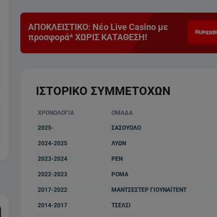
ΑΠΟΚΛΕΙΣΤΙΚΟ: Νέο Live Casino με
προσφορά* ΧΩΡΙΣ ΚΑΤΑΘΕΣΗ!
ΙΣΤΟΡΙΚΟ ΣΥΜΜΕΤΟΧΩΝ
ΧΡΟΝΟΛΟΓΙΑ
ΟΜΑΔΑ
2025-
ΣΑΣΟΥΟΛΟ
2024-2025
ΛΥΩΝ
2023-2024
ΡΕΝ
2022-2023
ΡΟΜΑ
2017-2022
ΜΑΝΤΣΕΣΤΕΡ ΓΙΟΥΝΑΪΤΕΝΤ
2014-2017
ΤΣΕΛΣΙ