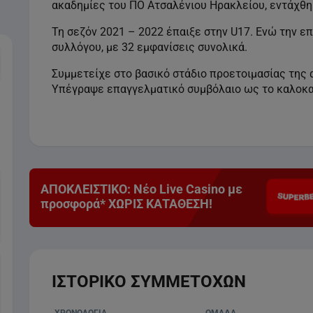
ακαδημίες του ΠΟ Ατσαλένιου Ηρακλείου, εντάχθη
Τη σεζόν 2021 – 2022 έπαιξε στην U17. Ενώ την ε
συλλόγου, με 32 εμφανίσεις συνολικά.
Τρίτη
Τετάρτη
Πέμπτη
Παρασκευή
11 Αυγούστου
12 Αυγούστου
13 Αυγούστου
14 Αυγούστου
Συμμετείχε στο βασικό στάδιο προετοιμασίας της 
Υπέγραψε επαγγελματικό συμβόλαιο ως το καλοκαί
ΑΠΟΚΛΕΙΣΤΙΚΟ: Νέο Live Casino με
προσφορά* ΧΩΡΙΣ ΚΑΤΑΘΕΣΗ!
ΙΣΤΟΡΙΚΟ ΣΥΜΜΕΤΟΧΩΝ
ΧΡΟΝΟΛΟΓΙΑ
ΟΜΑΔΑ