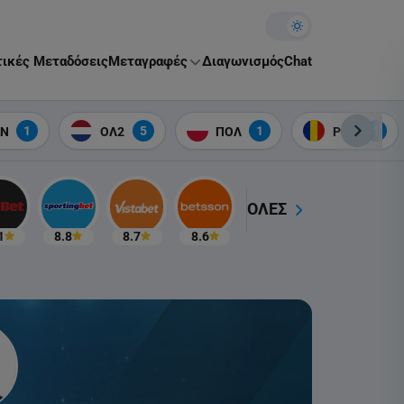
Theme toggle
ικές Μεταδόσεις
Μεταγραφές
Διαγωνισμός
Chat
1
5
1
1
ΑΝ
ΟΛ2
ΠΟΛ
ΡΟΥ
ΟΛΕΣ
1
8.8
8.7
8.6