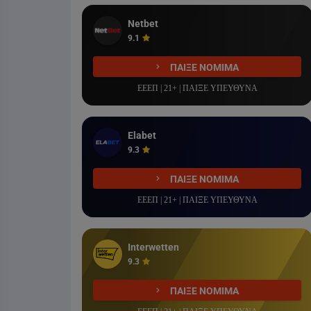
Netbet
9.1
ΠΑΙΞΕ ΝΟΜΙΜΑ
ΕΕΕΠ | 21+ | ΠΑΙΞΕ ΥΠΕΥΘΥΝΑ
Elabet
9.3
ΠΑΙΞΕ ΝΟΜΙΜΑ
ΕΕΕΠ | 21+ | ΠΑΙΞΕ ΥΠΕΥΘΥΝΑ
Interwetten
9.3
ΠΑΙΞΕ ΝΟΜΙΜΑ