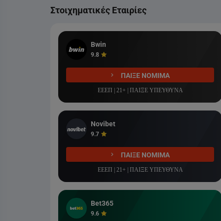
22:30
ΣΠΟΡΤΙΝΓΚ
Στοιχηματικές Εταιρίες
Liga Portugal Betclic
COSMOTE SPORT 2 HD
Bwin
9.8
ΠΑΙΞΕ ΝΟΜΙΜΑ
ΕΕΕΠ | 21+ | ΠΑΙΞΕ ΥΠΕΥΘΥΝΑ
Novibet
9.7
ΠΑΙΞΕ ΝΟΜΙΜΑ
ΕΕΕΠ | 21+ | ΠΑΙΞΕ ΥΠΕΥΘΥΝΑ
Bet365
9.6