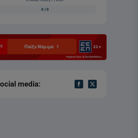
0 / 0
Παίξε Νόμιμα
*Ισχύουν Όροι & Προϋποθέσεις
ocial media: