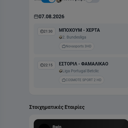
07.08.2026
ΜΠΟΧΟΥΜ - ΧΕΡΤΑ
21:30
2. Bundesliga
Novasports 3HD
ΕΣΤΟΡΙΛ - ΦΑΜΑΛΙΚΑΟ
22:15
Liga Portugal Betclic
COSMOTE SPORT 2 HD
Στοιχηματικές Εταιρίες
Bwin