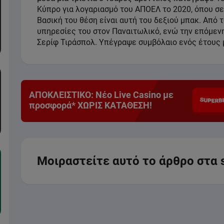
Κύπρο για λογαριασμό του ΑΠΟΕΛ το 2020, όπου σε 
Βασική του θέση είναι αυτή του δεξιού μπακ. Από 
υπηρεσίες του στον Παναιτωλικό, ενώ την επόμεν
Σερίφ Τιράσπολ. Υπέγραψε συμβόλαιο ενός έτους μ
ΑΠΟΚΛΕΙΣΤΙΚΟ: Νέο Live Casino με
προσφορά* ΧΩΡΙΣ ΚΑΤΑΘΕΣΗ!
Μοιραστείτε αυτό το άρθρο στα s