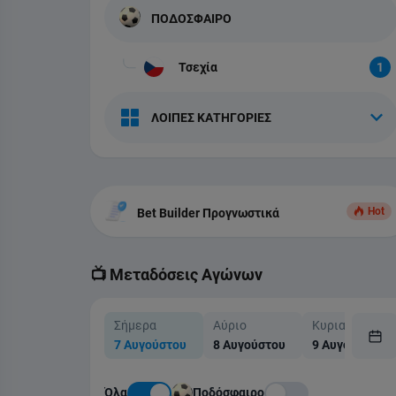
ΠΟΔΟΣΦΑΙΡΟ
Τσεχία
1
ΛΟΙΠΕΣ ΚΑΤΗΓΟΡΙΕΣ
Hot
Bet Builder Προγνωστικά
📺 Μεταδόσεις Αγώνων
Σήμερα
Αύριο
Κυριακή
7 Αυγούστου
8 Αυγούστου
9 Αυγούστου
Όλα
Ποδόσφαιρο