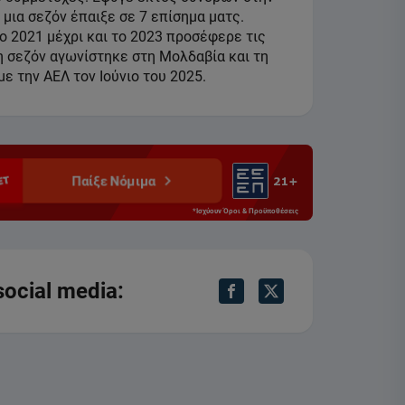
μια σεζόν έπαιξε σε 7 επίσημα ματς.
το 2021 μέχρι και το 2023 προσέφερε τις
η σεζόν αγωνίστηκε στη Μολδαβία και τη
ε την ΑΕΛ τον Ιούνιο του 2025.
Παίξε Νόμιμα
*Ισχύουν Όροι & Προϋποθέσεις
ocial media: