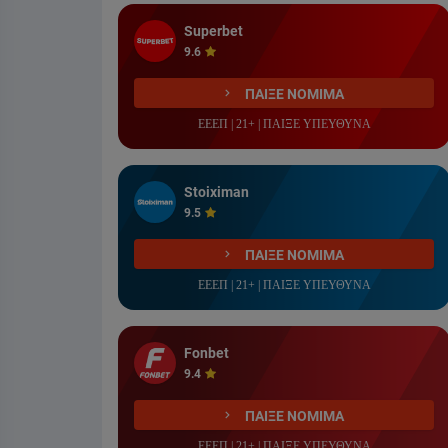
Superbet
9.6
ΠΑΙΞΕ ΝΟΜΙΜΑ
ΕΕΕΠ | 21+ | ΠΑΙΞΕ ΥΠΕΥΘΥΝΑ
Stoiximan
9.5
ΠΑΙΞΕ ΝΟΜΙΜΑ
ΕΕΕΠ | 21+ | ΠΑΙΞΕ ΥΠΕΥΘΥΝΑ
Fonbet
9.4
ΠΑΙΞΕ ΝΟΜΙΜΑ
ΕΕΕΠ | 21+ | ΠΑΙΞΕ ΥΠΕΥΘΥΝΑ