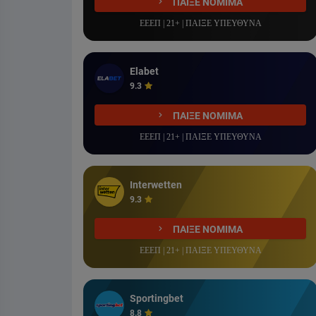
ΠΑΙΞΕ ΝΟΜΙΜΑ
ΕΕΕΠ | 21+ | ΠΑΙΞΕ ΥΠΕΥΘΥΝΑ
Elabet
9.3
ΠΑΙΞΕ ΝΟΜΙΜΑ
ΕΕΕΠ | 21+ | ΠΑΙΞΕ ΥΠΕΥΘΥΝΑ
Interwetten
9.3
ΠΑΙΞΕ ΝΟΜΙΜΑ
ΕΕΕΠ | 21+ | ΠΑΙΞΕ ΥΠΕΥΘΥΝΑ
Sportingbet
8.8