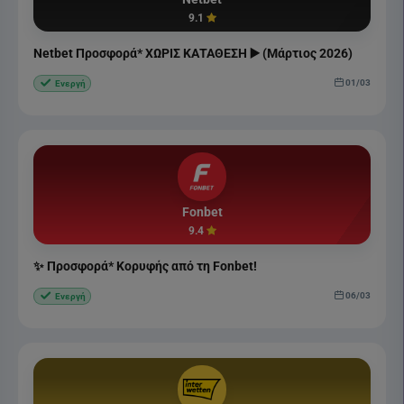
9.1
Netbet Προσφορά* ΧΩΡΙΣ ΚΑΤΑΘΕΣΗ ▶️ (Μάρτιος 2026)
01/03
Ενεργή
Fonbet
9.4
✨ Προσφορά* Κορυφής από τη Fonbet!
06/03
Ενεργή