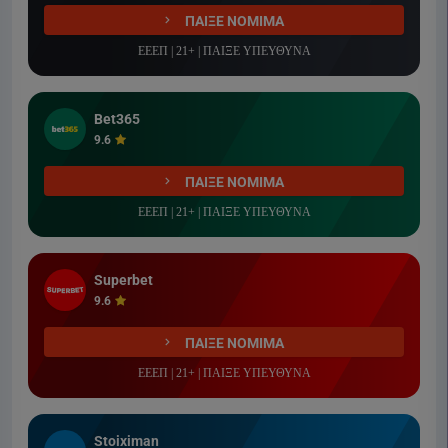
ΠΑΙΞΕ ΝΟΜΙΜΑ
ΕΕΕΠ | 21+ | ΠΑΙΞΕ ΥΠΕΥΘΥΝΑ
Bet365
9.6
ΠΑΙΞΕ ΝΟΜΙΜΑ
ΕΕΕΠ | 21+ | ΠΑΙΞΕ ΥΠΕΥΘΥΝΑ
Superbet
9.6
ΠΑΙΞΕ ΝΟΜΙΜΑ
ΕΕΕΠ | 21+ | ΠΑΙΞΕ ΥΠΕΥΘΥΝΑ
Stoiximan