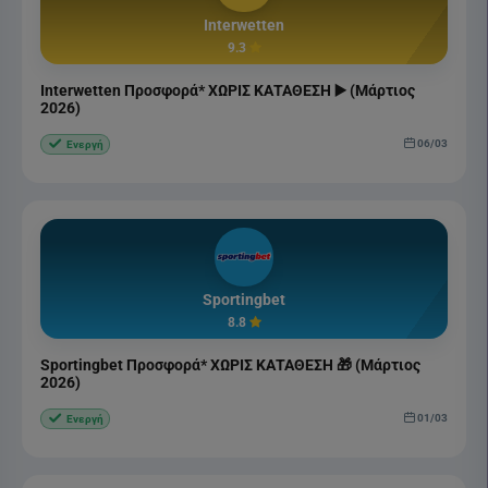
Interwetten
9.3
Interwetten Προσφορά* ΧΩΡΙΣ ΚΑΤΑΘΕΣΗ ▶️ (Μάρτιος
2026)
06/03
Ενεργή
Sportingbet
8.8
Sportingbet Προσφορά* ΧΩΡΙΣ ΚΑΤΑΘΕΣΗ 🎁 (Μάρτιος
2026)
01/03
Ενεργή