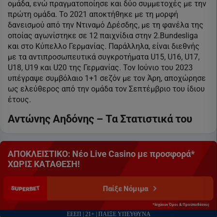
ομάδα, ενώ πραγματοποίησε και δύο συμμετοχές με την
πρώτη ομάδα. Το 2021 αποκτήθηκε με τη μορφή
δανεισμού από την Ντιναμό Δρέσδης, με τη φανέλα της
οποίας αγωνίστηκε σε 12 παιχνίδια στην 2.Bundesliga
και στο Κύπελλο Γερμανίας. Παράλληλα, είναι διεθνής
με τα αντιπροσωπευτικά συγκροτήματα U15, U16, U17,
U18, U19 και U20 της Γερμανίας. Τον Ιούνιο του 2023
υπέγραψε συμβόλαιο 1+1 σεζόν με τον Άρη, αποχώρησε
ως ελεύθερος από την ομάδα τον Σεπτέμβριο του ίδιου
έτους.
Αντώνης Αηδόνης – Τα Στατιστικά του
ΑΠΟΚΛΕΙΣΤΙΚΟ: Νέο Live Casino με προσφορά*
ΧΩΡΙΣ ΚΑΤΑΘΕΣΗ!
Παίξε Νόμιμα
*Ισχύουν Όροι & Προϋποθέσεις
ΕΕΕΠ | 21+ | ΠΑΙΞΕ ΥΠΕΥΘΥΝΑ