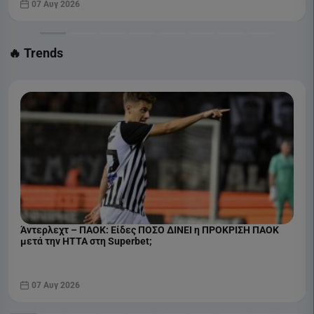
07 Αυγ 2026
🔥 Trends
Άντερλεχτ – ΠΑΟΚ: Είδες ΠΟΣΟ ΔΙΝΕΙ η ΠΡΟΚΡΙΣΗ ΠΑΟΚ
μετά την ΗΤΤΑ στη Superbet;
07 Αυγ 2026