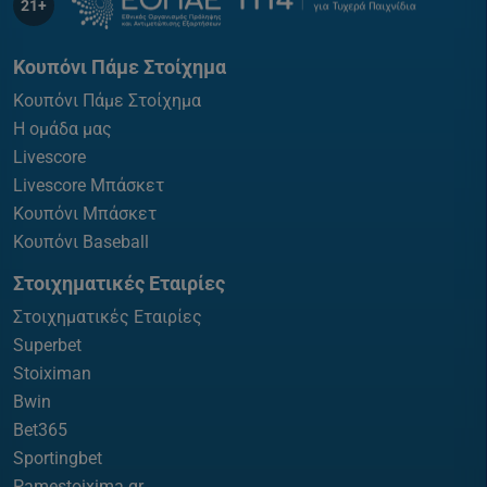
21+
Κουπόνι Πάμε Στοίχημα
Κουπόνι Πάμε Στοίχημα
Η ομάδα μας
Livescore
Livescore Μπάσκετ
Κουπόνι Μπάσκετ
Κουπόνι Baseball
Στοιχηματικές Εταιρίες
Στοιχηματικές Εταιρίες
Superbet
Stoiximan
Bwin
Bet365
Sportingbet
Pamestoixima.gr