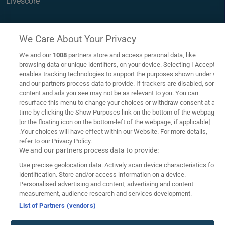
Livescore
We Care About Your Privacy
We and our
1008
partners store and access personal data, like
browsing data or unique identifiers, on your device. Selecting I Accept
enables tracking technologies to support the purposes shown under we
and our partners process data to provide. If trackers are disabled, some
content and ads you see may not be as relevant to you. You can
resurface this menu to change your choices or withdraw consent at any
time by clicking the Show Purposes link on the bottom of the webpage
[or the floating icon on the bottom-left of the webpage, if applicable]
.Your choices will have effect within our Website. For more details,
refer to our Privacy Policy.
Επικοινωνία
Links
We and our partners process data to provide:
Use precise geolocation data. Actively scan device characteristics for
Όροι Χρήσης
Πολιτική Απορρήτου
identification. Store and/or access information on a device.
Personalised advertising and content, advertising and content
Πολιτική Χρήσης Cookies
Υπεύθυνος Στοιχηματισμός
measurement, audience research and services development.
List of Partners (vendors)
Betarades Business Model
Editorial Policy