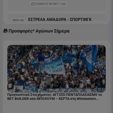
COSMOTE SPORT 1 HD
ΕΣΤΡΕΛΑ ΑΜΑΔΟΡΑ - ΣΠΟΡΤΙΝΓΚ
22:30
Liga Portugal Betclic
🎁 Προσφορές* Αγώνων Σήμερα
COSMOTE SPORT 2 HD
Προγνωστικά Στοιχήματος: ΑΓΓΙΖΕΙ ΠΕΝΤΑΠΛΑΣΙΑΣΜΟ το
BET BUILDER από ΜΠΟΧΟΥΜ – ΧΕΡΤΑ στη Winmasters
(07/08)