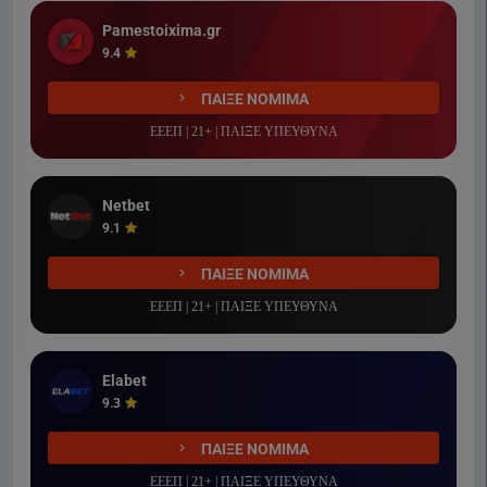
Pamestoixima.gr
9.4
ΠΑΙΞΕ ΝΟΜΙΜΑ
ΕΕΕΠ | 21+ | ΠΑΙΞΕ ΥΠΕΥΘΥΝΑ
Netbet
9.1
ΠΑΙΞΕ ΝΟΜΙΜΑ
ΕΕΕΠ | 21+ | ΠΑΙΞΕ ΥΠΕΥΘΥΝΑ
Elabet
9.3
ΠΑΙΞΕ ΝΟΜΙΜΑ
ΕΕΕΠ | 21+ | ΠΑΙΞΕ ΥΠΕΥΘΥΝΑ