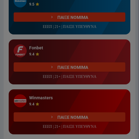
9.5
ΠΑΙΞΕ ΝΟΜΙΜΑ
ΕΕΕΠ | 21+ | ΠΑΙΞΕ ΥΠΕΥΘΥΝΑ
Fonbet
9.4
ΠΑΙΞΕ ΝΟΜΙΜΑ
ΕΕΕΠ | 21+ | ΠΑΙΞΕ ΥΠΕΥΘΥΝΑ
Winmasters
9.4
ΠΑΙΞΕ ΝΟΜΙΜΑ
ΕΕΕΠ | 21+ | ΠΑΙΞΕ ΥΠΕΥΘΥΝΑ