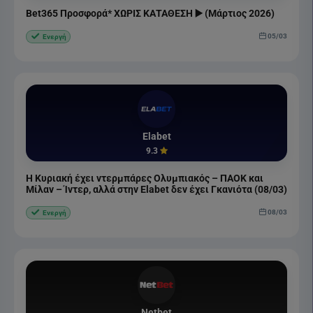
Bet365 Προσφορά* ΧΩΡΙΣ ΚΑΤΑΘΕΣΗ ▶️ (Μάρτιος 2026)
05/03
Ενεργή
Elabet
9.3
Η Κυριακή έχει ντερμπάρες Ολυμπιακός – ΠΑΟΚ και
Μίλαν – Ίντερ, αλλά στην Elabet δεν έχει Γκανιότα (08/03)
08/03
Ενεργή
Netbet