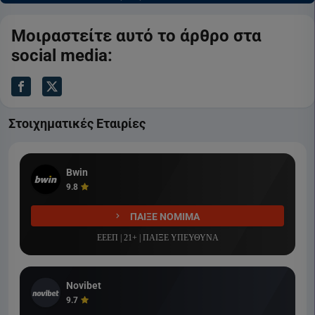
Μοιραστείτε αυτό το άρθρο στα
social media:
Στοιχηματικές Εταιρίες
Bwin
9.8
ΠΑΙΞΕ ΝΟΜΙΜΑ
ΕΕΕΠ | 21+ | ΠΑΙΞΕ ΥΠΕΥΘΥΝΑ
Novibet
9.7