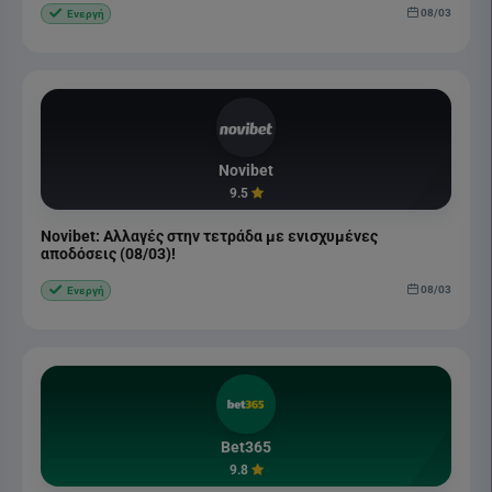
08/03
Ενεργή
Novibet
9.5
Novibet: Αλλαγές στην τετράδα με ενισχυμένες
αποδόσεις (08/03)!
08/03
Ενεργή
Bet365
9.8