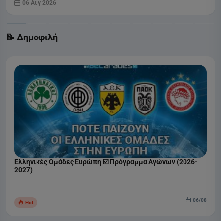
06 Αυγ 2026
📝 Δημοφιλή
Ελληνικές Ομάδες Ευρώπη ☑️ Πρόγραμμα Αγώνων (2026-
2027)
06/08
Hot