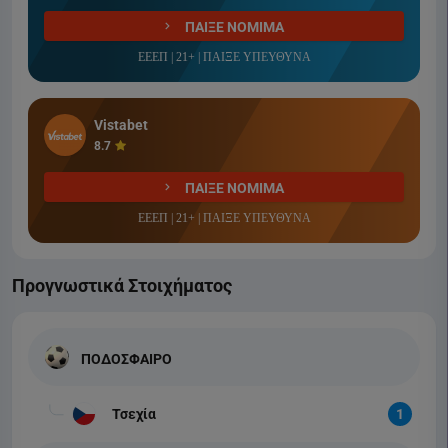
ΠΑΙΞΕ ΝΟΜΙΜΑ
ΕΕΕΠ | 21+ | ΠΑΙΞΕ ΥΠΕΥΘΥΝΑ
Vistabet
8.7
ΠΑΙΞΕ ΝΟΜΙΜΑ
ΕΕΕΠ | 21+ | ΠΑΙΞΕ ΥΠΕΥΘΥΝΑ
Προγνωστικά Στοιχήματος
ΠΟΔΟΣΦΑΙΡΟ
Τσεχία
1