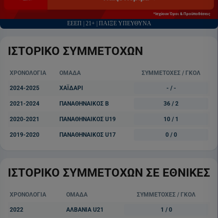
*Ισχύουν Όροι & Προϋποθέσεις
ΕΕΕΠ | 21+ | ΠΑΙΞΕ ΥΠΕΥΘΥΝΑ
ΙΣΤΟΡΙΚΟ ΣΥΜΜΕΤΟΧΩΝ
ΧΡΟΝΟΛΟΓΙΑ
ΟΜΑΔΑ
ΣΥΜΜΕΤΟΧΕΣ / ΓΚΟΛ
2024-2025
ΧΑΪΔΑΡΙ
- / -
2021-2024
ΠΑΝΑΘΗΝΑΙΚΟΣ Β
36 / 2
2020-2021
ΠΑΝΑΘΗΝΑΙΚΟΣ U19
10 / 1
2019-2020
ΠΑΝΑΘΗΝΑΙΚΟΣ U17
0 / 0
ΙΣΤΟΡΙΚΟ ΣΥΜΜΕΤΟΧΩΝ ΣΕ ΕΘΝΙΚΕΣ
ΧΡΟΝΟΛΟΓΙΑ
ΟΜΑΔΑ
ΣΥΜΜΕΤΟΧΕΣ / ΓΚΟΛ
2022
ΑΛΒΑΝΙΑ U21
1 / 0