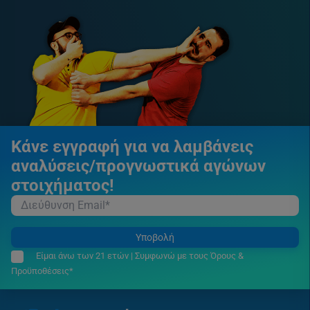
Κάνε εγγραφή για να λαμβάνεις
αναλύσεις/προγνωστικά αγώνων
στοιχήματος!
Υποβολή
Είμαι άνω των 21 ετών | Συμφωνώ με τους Όρους &
Προϋποθέσεις*