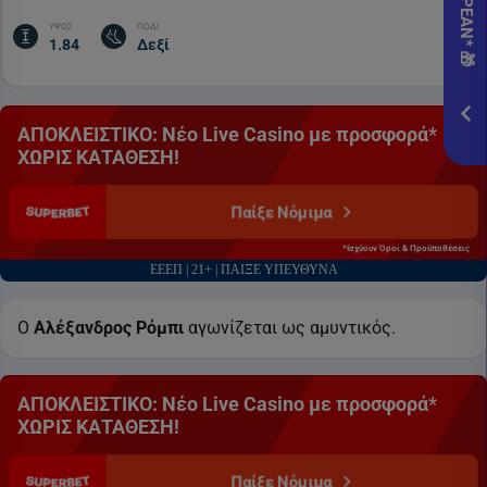
εδ
ΥΨΟΣ
ΠΟΔΙ
1.84
Δεξί
*Ισ
&
Πρ
ΑΠΟΚΛΕΙΣΤΙΚΟ: Νέο Live Casino με προσφορά*
ΕΓΓ
ΧΩΡΙΣ ΚΑΤΑΘΕΣΗ!
Παίξε Νόμιμα
*Ισχύουν Όροι & Προϋποθέσεις
ΕΕΕΠ | 21+ | ΠΑΙΞΕ ΥΠΕΥΘΥΝΑ
Ο
Αλέξανδρος Ρόμπι
αγωνίζεται ως αμυντικός.
ΑΠΟΚΛΕΙΣΤΙΚΟ: Νέο Live Casino με προσφορά*
ΧΩΡΙΣ ΚΑΤΑΘΕΣΗ!
Παίξε Νόμιμα