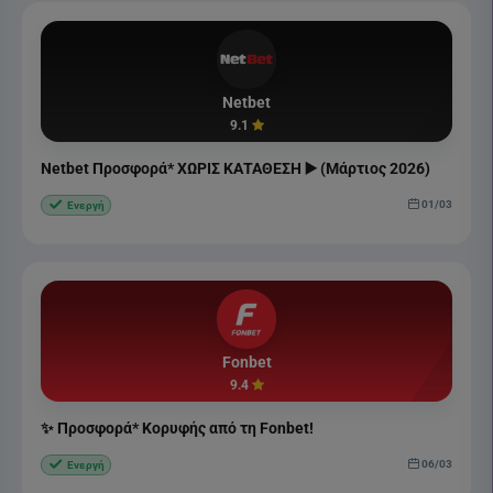
Netbet
9.1
Netbet Προσφορά* ΧΩΡΙΣ ΚΑΤΑΘΕΣΗ ▶️ (Μάρτιος 2026)
01/03
Ενεργή
Fonbet
9.4
✨ Προσφορά* Κορυφής από τη Fonbet!
06/03
Ενεργή