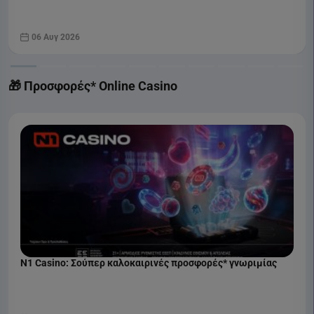
06 Αυγ 2026
🎁 Προσφορές* Online Casino
N1 Casino: Σούπερ καλοκαιρινές προσφορές* γνωριμίας