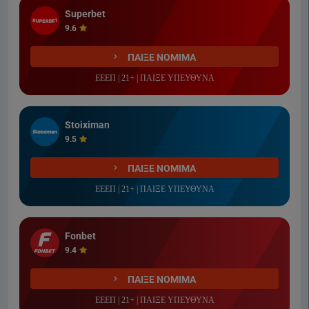
Superbet
9.6
ΠΑΙΞΕ ΝΟΜΙΜΑ
ΕΕΕΠ | 21+ | ΠΑΙΞΕ ΥΠΕΥΘΥΝΑ
Stoiximan
9.5
ΠΑΙΞΕ ΝΟΜΙΜΑ
ΕΕΕΠ | 21+ | ΠΑΙΞΕ ΥΠΕΥΘΥΝΑ
Fonbet
9.4
ΠΑΙΞΕ ΝΟΜΙΜΑ
ΕΕΕΠ | 21+ | ΠΑΙΞΕ ΥΠΕΥΘΥΝΑ