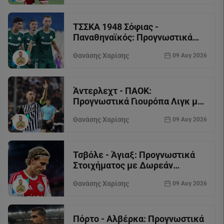
ΤΣΣΚΑ 1948 Σόφιας -
Παναθηναϊκός: Προγνωστικά
Κόνφερενς Λιγκ με Δωρεάν
Θανάσης Χαρίσης
09 Αυγ 2026
Προσφορές* (11/08)
Άντερλεχτ - ΠΑΟΚ:
Προγνωστικά Γιουρόπα Λιγκ με
Δωρεάν Προσφορές* (13/08)
Θανάσης Χαρίσης
09 Αυγ 2026
Τσβόλε - Άγιαξ: Προγνωστικά
Στοιχήματος με Δωρεάν
Προσφορές* (09/08)
Θανάσης Χαρίσης
09 Αυγ 2026
Πόρτο - Αλβέρκα: Προγνωστικά