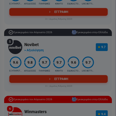
ΕΞΥΠΗΡΕΤΗΣΗ
ΑΠΟΔΟΣΕΙΣ
ΠΛΗΡΩΜΕΣ
ΚΙΝΗΤΟ
ΕΙΔΙΚΑ ΣΤΟΙΧ.
LIVE BETTING
ΕΓΓΡΑΦΗ
21+ |Αρμόδιος Ρυθμιστής ΕΕΕΠ
Εγκεκριμένο τον Αύγουστο 2026
Εγκεκριμένο στην Ελλάδα
5
Novibet
9.7
> Αξιολόγηση
9.6
9.8
9.7
9.7
9.6
9.7
ΕΞΥΠΗΡΕΤΗΣΗ
ΑΠΟΔΟΣΕΙΣ
ΠΛΗΡΩΜΕΣ
ΚΙΝΗΤΟ
ΕΙΔΙΚΑ ΣΤΟΙΧ.
LIVE BETTING
ΕΓΓΡΑΦΗ
21+ |Αρμόδιος Ρυθμιστής ΕΕΕΠ
Εγκεκριμένο τον Αύγουστο 2026
Εγκεκριμένο στην Ελλάδα
6
Winmasters
9.4