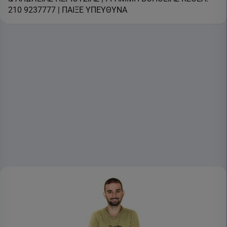
210 9237777 | ΠΑΙΞΕ ΥΠΕΥΘΥΝΑ