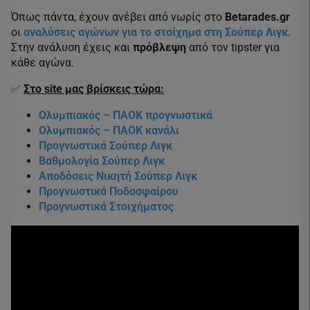
Όπως πάντα, έχουν ανέβει από νωρίς στο
Betarades.gr
οι
αναλύσεις αγώνων για το στοίχημα στη Σούπερ Λιγκ
.
Στην ανάλυση έχεις και
πρόβλεψη
από τον tipster για
κάθε αγώνα.
✅
Στο site μας βρίσκεις τώρα:
Ολυμπιακός – ΠΑΟΚ προγνωστικά
Ολυμπιακός – ΠΑΟΚ κανάλι
Προγνωστικά Σούπερ Λιγκ
Βαθμολογία Σούπερ Λιγκ
Αποδόσεις Νικητή Σούπερ Λιγκ
Προγνωστικά Ποδοσφαίρου
Προγνωστικά Στοιχήματος