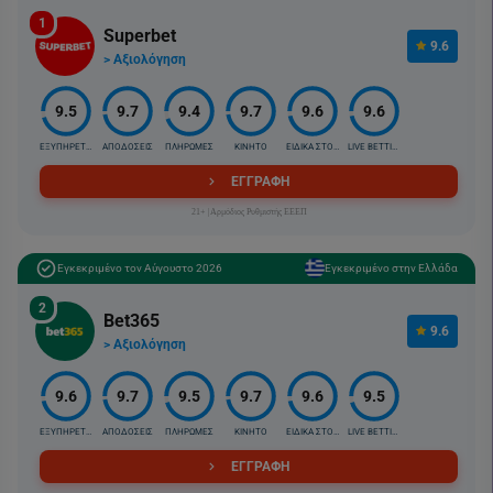
1
Superbet
9.6
> Αξιολόγηση
9.5
9.7
9.4
9.7
9.6
9.6
ΕΞΥΠΗΡΕΤΗΣΗ
ΑΠΟΔΟΣΕΙΣ
ΠΛΗΡΩΜΕΣ
ΚΙΝΗΤΟ
ΕΙΔΙΚΑ ΣΤΟΙΧ.
LIVE BETTING
ΕΓΓΡΑΦΗ
21+ |Αρμόδιος Ρυθμιστής ΕΕΕΠ
Εγκεκριμένο τον Αύγουστο 2026
Εγκεκριμένο στην Ελλάδα
2
Bet365
9.6
> Αξιολόγηση
9.6
9.7
9.5
9.7
9.6
9.5
ΕΞΥΠΗΡΕΤΗΣΗ
ΑΠΟΔΟΣΕΙΣ
ΠΛΗΡΩΜΕΣ
ΚΙΝΗΤΟ
ΕΙΔΙΚΑ ΣΤΟΙΧ.
LIVE BETTING
ΕΓΓΡΑΦΗ