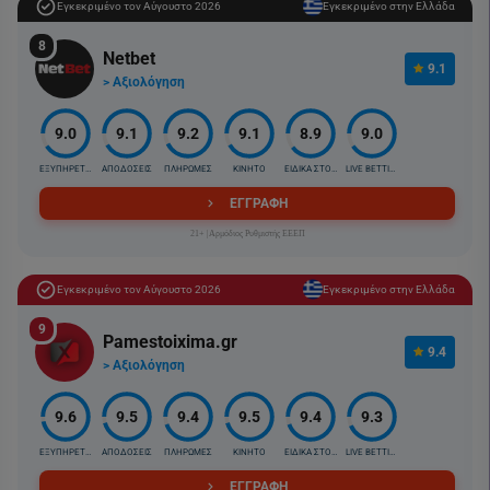
Εγκεκριμένο τον Αύγουστο 2026
Εγκεκριμένο στην Ελλάδα
8
Netbet
9.1
> Αξιολόγηση
9.0
9.1
9.2
9.1
8.9
9.0
ΕΞΥΠΗΡΕΤΗΣΗ
ΑΠΟΔΟΣΕΙΣ
ΠΛΗΡΩΜΕΣ
ΚΙΝΗΤΟ
ΕΙΔΙΚΑ ΣΤΟΙΧ.
LIVE BETTING
ΕΓΓΡΑΦΗ
21+ |Αρμόδιος Ρυθμιστής ΕΕΕΠ
Εγκεκριμένο τον Αύγουστο 2026
Εγκεκριμένο στην Ελλάδα
9
Pamestoixima.gr
9.4
> Αξιολόγηση
9.6
9.5
9.4
9.5
9.4
9.3
ΕΞΥΠΗΡΕΤΗΣΗ
ΑΠΟΔΟΣΕΙΣ
ΠΛΗΡΩΜΕΣ
ΚΙΝΗΤΟ
ΕΙΔΙΚΑ ΣΤΟΙΧ.
LIVE BETTING
ΕΓΓΡΑΦΗ