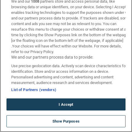
We and our
1008
partners store and access personal data, like
browsing data or unique identifiers, on your device. Selecting I Accept
enables tracking technologies to support the purposes shown under we
and our partners process data to provide. If trackers are disabled, some
content and ads you see may not be as relevant to you. You can
resurface this menu to change your choices or withdraw consent at any
Pamestoixima.gr
time by clicking the Show Purposes link on the bottom of the webpage
9.4
[or the floating icon on the bottom-left of the webpage, if applicable]
.Your choices will have effect within our Website. For more details,
Pamestoixima.gr: 3000+120 δώρα* προσφορά γνωριμίας
refer to our Privacy Policy.
ΟΛΑ χωρίς κατάθεση!
We and our partners process data to provide:
02/03
Ενεργή
Use precise geolocation data. Actively scan device characteristics for
identification. Store and/or access information on a device.
Personalised advertising and content, advertising and content
measurement, audience research and services development.
List of Partners (vendors)
I Accept
Stoiximan
9.7
Show Purposes
Stoiximan: Έπαθλο* ανταμοιβής για το παιχνίδι σου στο
Ολυμπιακός – ΠΑΟΚ (08/03)