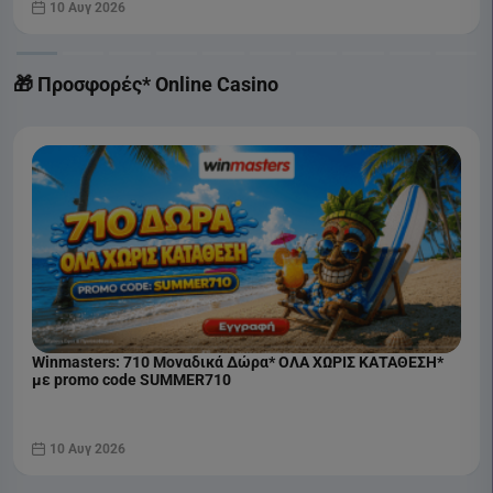
10 Αυγ 2026
🎁 Προσφορές* Online Casino
Winmasters: 710 Μοναδικά Δώρα* ΟΛΑ ΧΩΡΙΣ ΚΑΤΑΘΕΣΗ*
με promo code SUMMER710
10 Αυγ 2026