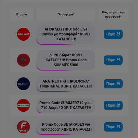
Πώς παίρνω την
Εταιρία
Προσφορά*
προσφορά*
ΑΠΟΚΛΕΙΣΤΙΚΟ: Νέο Live
Casino με προσφορά* ΧΩΡΙΣ
Πάρε
🎁
ΚΑΤΑΘΕΣΗ!
5120 Δώρα* ΧΩΡΙΣ
ΚΑΤΑΘΕΣΗ! Promo Code
Πάρε
🎁
SUMMER5000
ΑΝΑΤΡΕΠΤΙΚΗ ΠΡΟΣΦΟΡΑ*
Πάρε
🎁
ΓΝΩΡΙΜΙΑΣ ΧΩΡΙΣ ΚΑΤΑΘΕΣΗ!
Promo Code SUMMER710 για…
Πάρε
🎁
710 Δώρα* ΧΩΡΙΣ ΚΑΤΑΘΕΣΗ
Promo Code BETARADES για
Πάρε
🎁
Προσφορά* ΧΩΡΙΣ ΚΑΤΑΘΕΣΗ