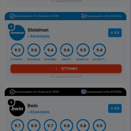
21+ |Αρμόδιος Ρυθμιστής ΕΕΕΠ
Εγκεκριμένο τον Αύγουστο 2026
Εγκεκριμένο στην Ελλάδα
3
Stoiximan
9.5
> Αξιολόγηση
9.5
9.6
9.4
9.6
9.5
9.4
ΕΞΥΠΗΡΕΤΗΣΗ
ΑΠΟΔΟΣΕΙΣ
ΠΛΗΡΩΜΕΣ
ΚΙΝΗΤΟ
ΕΙΔΙΚΑ ΣΤΟΙΧ.
LIVE BETTING
ΕΓΓΡΑΦΗ
21+ |Αρμόδιος Ρυθμιστής ΕΕΕΠ
Εγκεκριμένο τον Αύγουστο 2026
Εγκεκριμένο στην Ελλάδα
4
Bwin
9.8
> Αξιολόγηση
9.7
9.9
9.7
9.8
9.8
9.9