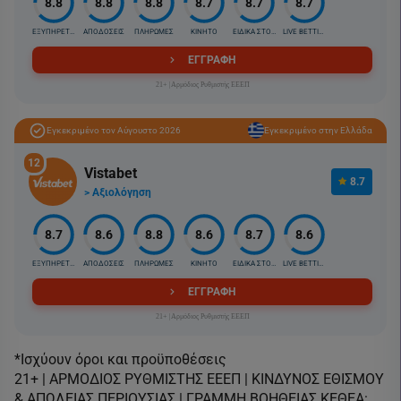
8.8
8.8
8.8
8.7
8.7
8.7
ΕΞΥΠΗΡΕΤΗΣΗ
ΑΠΟΔΟΣΕΙΣ
ΠΛΗΡΩΜΕΣ
ΚΙΝΗΤΟ
ΕΙΔΙΚΑ ΣΤΟΙΧ.
LIVE BETTING
ΕΓΓΡΑΦΗ
21+ |Αρμόδιος Ρυθμιστής ΕΕΕΠ
Εγκεκριμένο τον Αύγουστο 2026
Εγκεκριμένο στην Ελλάδα
12
Vistabet
8.7
> Αξιολόγηση
8.7
8.6
8.8
8.6
8.7
8.6
ΕΞΥΠΗΡΕΤΗΣΗ
ΑΠΟΔΟΣΕΙΣ
ΠΛΗΡΩΜΕΣ
ΚΙΝΗΤΟ
ΕΙΔΙΚΑ ΣΤΟΙΧ.
LIVE BETTING
ΕΓΓΡΑΦΗ
21+ |Αρμόδιος Ρυθμιστής ΕΕΕΠ
*Ισχύουν όροι και προϋποθέσεις
21+ | ΑΡΜΟΔΙΟΣ ΡΥΘΜΙΣΤΗΣ ΕΕΕΠ | ΚΙΝΔΥΝΟΣ ΕΘΙΣΜΟΥ
& ΑΠΩΛΕΙΑΣ ΠΕΡΙΟΥΣΙΑΣ | ΓΡΑΜΜΗ ΒΟΗΘΕΙΑΣ ΚΕΘΕΑ: