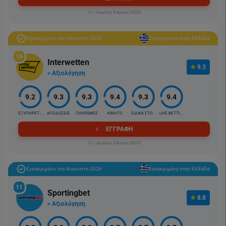
21+ |Αρμόδιος Ρυθμιστής ΕΕΕΠ
Εγκεκριμένο τον Αύγουστο 2026
Εγκεκριμένο στην Ελλάδα
10
Interwetten
9.3
> Αξιολόγηση
9.2
9.3
9.3
9.4
9.3
9.4
ΕΞΥΠΗΡΕΤΗΣΗ
ΑΠΟΔΟΣΕΙΣ
ΠΛΗΡΩΜΕΣ
ΚΙΝΗΤΟ
ΕΙΔΙΚΑ ΣΤΟΙΧ.
LIVE BETTING
ΕΓΓΡΑΦΗ
21+ |Αρμόδιος Ρυθμιστής ΕΕΕΠ
Εγκεκριμένο τον Αύγουστο 2026
Εγκεκριμένο στην Ελλάδα
11
Sportingbet
8.8
> Αξιολόγηση