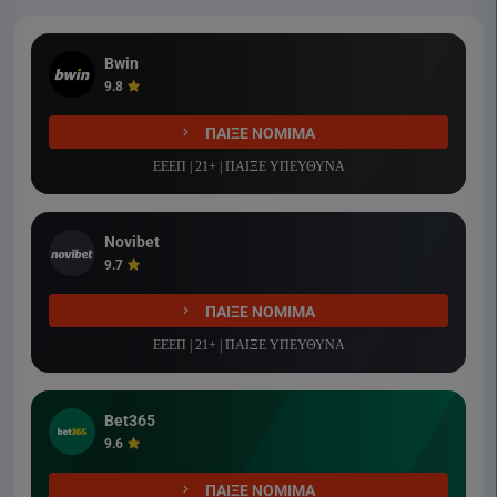
Bwin
9.8
ΠΑΙΞΕ ΝΟΜΙΜΑ
ΕΕΕΠ | 21+ | ΠΑΙΞΕ ΥΠΕΥΘΥΝΑ
Novibet
9.7
ΠΑΙΞΕ ΝΟΜΙΜΑ
ΕΕΕΠ | 21+ | ΠΑΙΞΕ ΥΠΕΥΘΥΝΑ
Bet365
9.6
ΠΑΙΞΕ ΝΟΜΙΜΑ