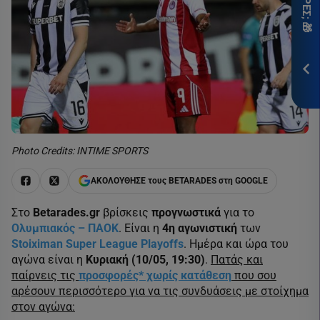
ITH
*Ισ
Προ
ΕΓΓ
Photo Credits: INTIME SPORTS
ΑΚΟΛΟΥΘΗΣΕ τους BETARADES στη GOOGLE
Στο
Betarades.gr
βρίσκεις
προγνωστικά
για το
Ολυμπιακός – ΠΑΟΚ
. Είναι η
4η
αγωνιστική
των
Stoiximan Super League Playoffs
. Ημέρα και ώρα του
αγώνα είναι η
Κυριακή (10/05, 19:30
)
.
Πατάς και
παίρνεις τις
προσφορές* χωρίς κατάθεση
που σου
αρέσουν περισσότερο για να τις συνδυάσεις με στοίχημα
στον αγώνα: