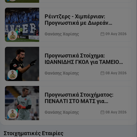
Ρέιντζερς - Χιμπέρνιαν:
Προγνωστικά με Δωρεάν
Προσφορές* (09/08)
Θανάσης Χαρίσης
09 Αυγ 2026
Προγνωστικά Στοίχημα:
ΙΩΑΝΝΙΔΗΣ ΓΚΟΛ για ΤΑΜΕΙΟ
3.60 στη Superbet (08/08)
Θανάσης Χαρίσης
08 Αυγ 2026
Προγνωστικά Στοιχήματος:
ΠΕΝΑΛΤΙ ΣΤΟ ΜΑΤΣ για
ΤΑΜΕΙΑΡΑ 4.29 στη Winmasters
Θανάσης Χαρίσης
08 Αυγ 2026
(08/08)
Στοιχηματικές Εταιρίες