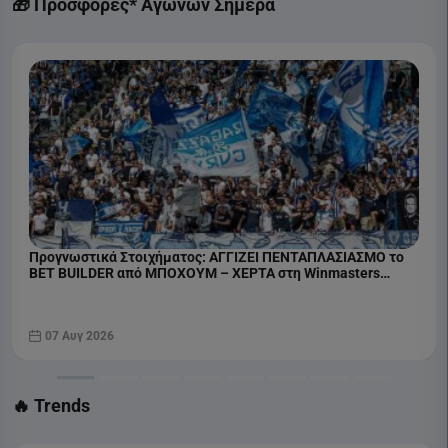
🎁 Προσφορές* Αγώνων Σήμερα
Προγνωστικά Στοιχήματος: ΑΓΓΙΖΕΙ ΠΕΝΤΑΠΛΑΣΙΑΣΜΟ το
BET BUILDER από ΜΠΟΧΟΥΜ – ΧΕΡΤΑ στη Winmasters
(07/08)
07 Αυγ 2026
🔥 Trends