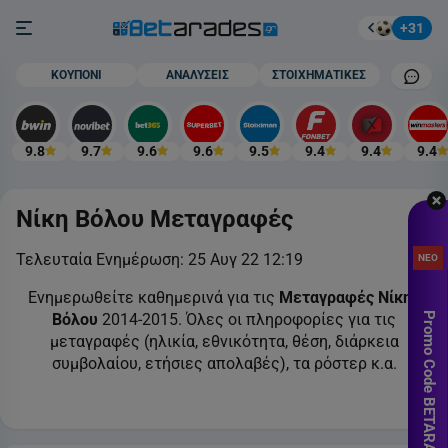
Στοίχημα
Burger button
+31
Mobile cham
ΚΟΥΠΟΝΙ
ΑΝΑΛΥΣΕΙΣ
ΣΤΟΙΧΗΜΑΤΙΚΕΣ
9.8
9.7
9.6
9.6
9.5
9.4
9.4
9.4
Νίκη Βόλου Μεταγραφές
Απο
Πρ
ΧΩ
Τελευταία Ενημέρωση:
25 Αυγ 22 12:19
ΝΕΟ
ΚΑ
Ενημερωθείτε καθημερινά για τις
Μεταγραφές Νίκης
Βάζ
Βόλου
2014-2015. Όλες οι πληροφορίες για τις
Promo Code BETARADES 🎁
Co
μεταγραφές (ηλικία, εθνικότητα, θέση, διάρκεια
BE
συμβολαίου, ετήσιες απολαβές), τα ρόστερ κ.α.
Εγγ
στη
ΜΟ