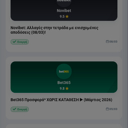
Novibet
9.5
Novibet: Αλλαγές στην τετράδα με ενισχυμένες
αποδόσεις (08/03)!
08/03
Ενεργή
Bet365
9.8
Bet365 Προσφορά* ΧΩΡΙΣ ΚΑΤΑΘΕΣΗ ▶️ (Μάρτιος 2026)
05/03
Ενεργή