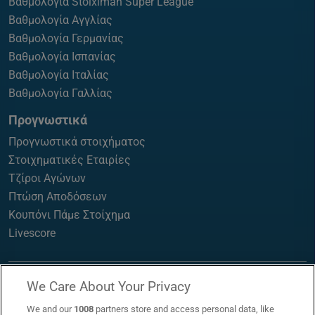
Βαθμολογία Stoiximan Super League
Βαθμολογία Αγγλίας
Βαθμολογία Γερμανίας
Βαθμολογία Ισπανίας
Βαθμολογία Ιταλίας
Βαθμολογία Γαλλίας
Προγνωστικά
Προγνωστικά στοιχήματος
Στοιχηματικές Εταιρίες
Τζίροι Αγώνων
Πτώση Αποδόσεων
Κουπόνι Πάμε Στοίχημα
Livescore
We Care About Your Privacy
We and our
1008
partners store and access personal data, like