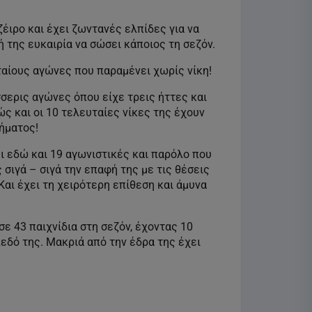
έιρο και έχει ζωντανές ελπίδες για να
ή της ευκαιρία να σώσει κάποιος τη σεζόν.
υταίους αγώνες που παραμένει χωρίς νίκη!
σσερις αγώνες όπου είχε τρεις ήττες και
ώς και οι 10 τελευταίες νίκες της έχουν
ήματος!
ι εδώ και 19 αγωνιστικές και παρόλο που
 σιγά – σιγά την επαφή της με τις θέσεις
Και έχει τη χειρότερη επίθεση και άμυνα
 σε 43 παιχνίδια στη σεζόν, έχοντας 10
πεδό της. Μακριά από την έδρα της έχει