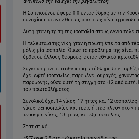
αντίπαλο της να έχει την μεγαλύτερη.
Η Σαπεκοένσε έφερε 0-0 εντός έδρας με την Κρουζ
συνεχίσει σε έναν θεσμό, που ίσως είναι η μοναδικ
Αυτή ήταν η τρίτη της ισοπαλία στους εννιά τελε
Η τελευταία της νίκη ήταν η πρώτη έπειτα από τέ
μόλις μία ισοπαλία. Όμως το πρόβλημα της είναι π
έρθει σε άλλους θεσμούς, εκτός εθνικού πρωταθλ
Συγκεκριμένα στο εθνικό πρωτάθλημα δεν κερδίζε
έχει εφτά ισοπαλίες, παραμένει ουραγός, χάνοντας
παραμονής, ούσα αυτή τη στιγμή στο -12 από αυτή. 
του πρωταθλήματος.
Συνολικά έχει 14 νίκες, 17 ήττες και 12 ισοπαλίες
νίκες, έξι ισοπαλίες και τρεις ήττες πλέον στο γή
τέσσερις νίκες, 13 ήττες και έξι ισοπαλίες.
Στατιστικά
*5/7 over 2,5 στα τελευταία παιχνίδια της.