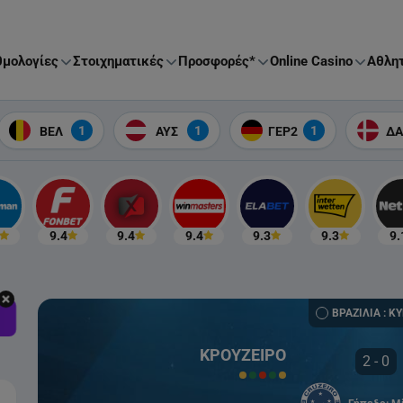
μολογίες
Στοιχηματικές
Προσφορές*
Online Casino
Αθλητ
1
1
1
ΒΕΛ
ΑΥΣ
ΓΕΡ2
Δ
9.4
9.4
9.4
9.3
9.3
9.
ΒΡΑΖΙΛΙΑ : Κ
ΚΡΟΥΖΕΙΡΟ
2 - 0