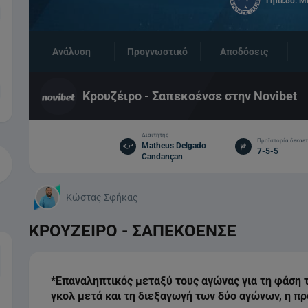
Γήπεδο: Mi
Ανάλυση
Προγνωστικό
Αποδόσεις
Κρουζέιρο - Σαπεκοένσε στην Novibet
Διαιτητής
Προϊστορία δεκαετ
Matheus Delgado
7-5-5
Candançan
Κώστας Σφήκας
ΚΡΟΥΖΕΙΡΟ - ΣΑΠΕΚΟΕΝΣΕ
Δευτέρα
Τρίτη
Τετάρτη
Πέμπτη
10 Αυγούστου
11 Αυγούστου
12 Αυγούστου
13 Αυγούστου
*Επαναληπτικός μεταξύ τους αγώνας για τη φάση τ
γκολ μετά και τη διεξαγωγή των δύο αγώνων, η πρ