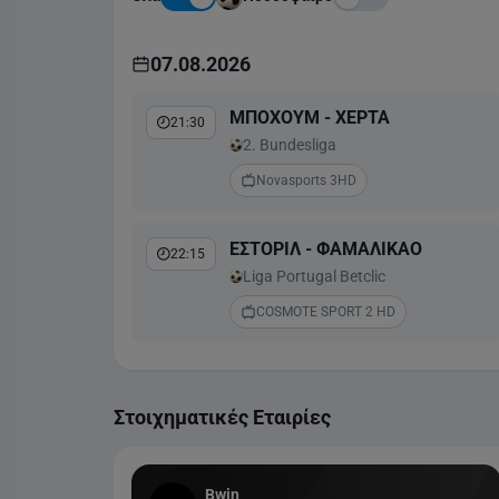
07.08.2026
ΜΠΟΧΟΥΜ - ΧΕΡΤΑ
21:30
2. Bundesliga
Novasports 3HD
ΕΣΤΟΡΙΛ - ΦΑΜΑΛΙΚΑΟ
22:15
Liga Portugal Betclic
COSMOTE SPORT 2 HD
Στοιχηματικές Εταιρίες
Bwin