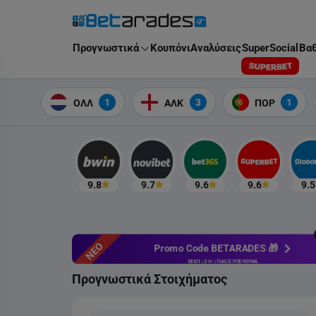
Στοίχημα
Προγνωστικά
Κουπόνι
Αναλύσεις
SuperSocial
Βαθ
1
3
1
ΟΛΛ
ΑΛΚ
ΠΟΡ
9.8
9.7
9.6
9.6
9.5
ΝΕΟ
Promo Code BETARADES 🎁
ΕΕΕΠ | 21+ | ΠΑΙΞΕ ΥΠΕΥΘΥΝΑ
Προγνωστικά Στοιχήματος