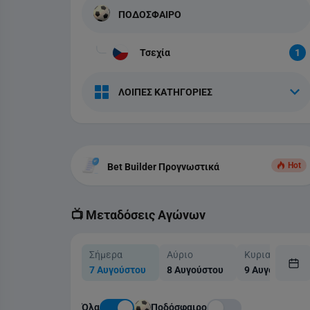
ΠΟΔΟΣΦΑΙΡΟ
Τσεχία
1
ΛΟΙΠΕΣ ΚΑΤΗΓΟΡΙΕΣ
Hot
Bet Builder Προγνωστικά
📺 Μεταδόσεις Αγώνων
Σήμερα
Αύριο
Κυριακή
7 Αυγούστου
8 Αυγούστου
9 Αυγούστου
Όλα
Ποδόσφαιρο