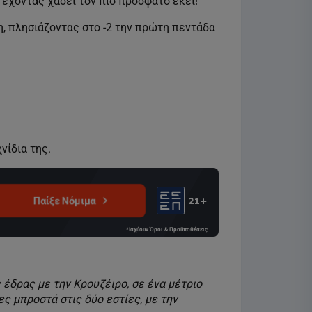
, έχοντας χάσει τον πιο πρόσφατο εκεί!
, πλησιάζοντας στο -2 την πρώτη πεντάδα
νίδια της.
Παίξε Νόμιμα
*Ισχύουν Όροι & Προϋποθέσεις
έδρας με την Κρουζέιρο, σε ένα μέτριο
ες μπροστά στις δύο εστίες, με την