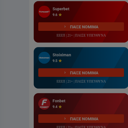
Superbet
9.6
ΠΑΙΞΕ ΝΟΜΙΜΑ
ΕΕΕΠ | 21+ | ΠΑΙΞΕ ΥΠΕΥΘΥΝΑ
Stoiximan
9.5
ΠΑΙΞΕ ΝΟΜΙΜΑ
ΕΕΕΠ | 21+ | ΠΑΙΞΕ ΥΠΕΥΘΥΝΑ
Fonbet
9.4
ΠΑΙΞΕ ΝΟΜΙΜΑ
ΕΕΕΠ | 21+ | ΠΑΙΞΕ ΥΠΕΥΘΥΝΑ