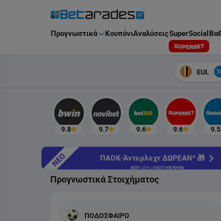
Στοίχημα
Προγνωστικά
Κουπόνι
Αναλύσεις
SuperSocial
Βαθ
1
EUL
9.8
9.7
9.6
9.6
9.5
ΝΕΟ
ΠΑΟK-Άντερλεχτ ΔΩΡΕΑΝ* 🎁
ΕΕΕΠ | 21+ | ΠΑΙΞΕ ΥΠΕΥΘΥΝΑ
Προγνωστικά Στοιχήματος
ΠΟΔΟΣΦΑΙΡΟ