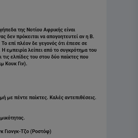
 γήπεδα της Νοτίου Αφρικής είναι
ας δεν πρόκειται να απογοητευτεί αν η Β.
 Το επί πλέον δε γεγονός ότι έπεσε σε
. Η εμπειρία λείπει από το συγκρότημα του
ι τις ελπίδες του στου δύο παίκτες που
μ Κουκ Γιν).
μή με πέντε παίκτες. Καλές αντεπιθέσεις.
μικότητας.
γκ Γιονγκ-Τζο (Ροστόφ)