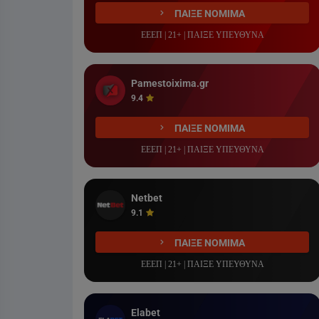
ΠΑΙΞΕ ΝΟΜΙΜΑ
ΕΕΕΠ | 21+ | ΠΑΙΞΕ ΥΠΕΥΘΥΝΑ
Pamestoixima.gr
9.4
ΠΑΙΞΕ ΝΟΜΙΜΑ
ΕΕΕΠ | 21+ | ΠΑΙΞΕ ΥΠΕΥΘΥΝΑ
Netbet
9.1
ΠΑΙΞΕ ΝΟΜΙΜΑ
ΕΕΕΠ | 21+ | ΠΑΙΞΕ ΥΠΕΥΘΥΝΑ
Elabet