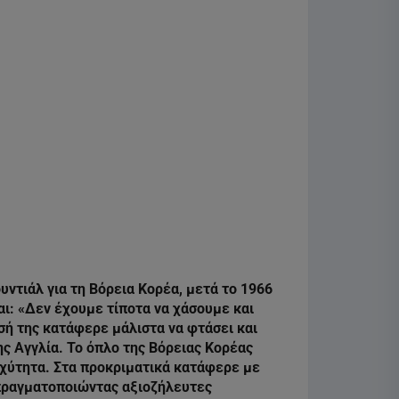
υντιάλ για τη Βόρεια Κορέα, μετά το 1966
αι: «Δεν έχουμε τίποτα να χάσουμε και
ή της κατάφερε μάλιστα να φτάσει και
ης Αγγλία. Το όπλο της Βόρειας Κορέας
ταχύτητα. Στα προκριματικά κατάφερε με
 πραγματοποιώντας αξιοζήλευτες