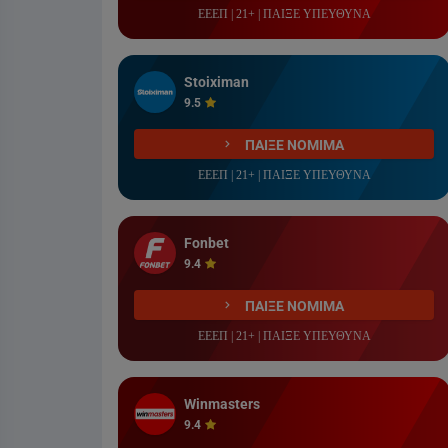
ΕΕΕΠ | 21+ | ΠΑΙΞΕ ΥΠΕΥΘΥΝΑ
Stoiximan
9.5
ΠΑΙΞΕ ΝΟΜΙΜΑ
ΕΕΕΠ | 21+ | ΠΑΙΞΕ ΥΠΕΥΘΥΝΑ
Fonbet
9.4
ΠΑΙΞΕ ΝΟΜΙΜΑ
ΕΕΕΠ | 21+ | ΠΑΙΞΕ ΥΠΕΥΘΥΝΑ
Winmasters
9.4