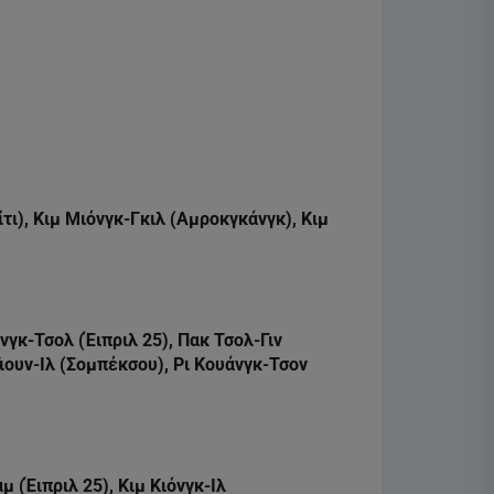
τι), Κιμ Μιόνγκ-Γκιλ (Αμροκγκάνγκ), Κιμ
γκ-Τσολ (Έιπριλ 25), Πακ Τσολ-Γιν
ιουν-Ιλ (Σομπέκσου), Ρι Κουάνγκ-Τσον
μ (Έιπριλ 25), Κιμ Κιόνγκ-Ιλ