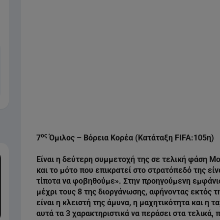
ος
7
Όμιλος – Βόρεια Κορέα (Κατάταξη FIFA:105η)
Είναι η δεύτερη συμμετοχή της σε τελική φάση Μο
και το μότο που επικρατεί στο στρατόπεδό της είν
τίποτα να φοβηθούμε». Στην προηγούμενη εμφάνισ
μέχρι τους 8 της διοργάνωσης, αφήνοντας εκτός τ
είναι η κλειστή της άμυνα, η μαχητικότητα και η 
αυτά τα 3 χαρακτηριστικά να περάσει στα τελικά,