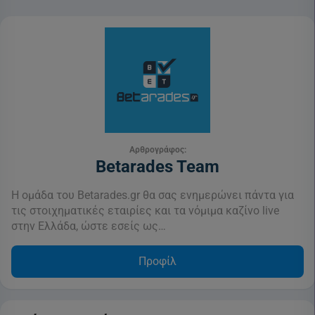
Αρθρογράφος:
Betarades Team
Η ομάδα του Betarades.gr θα σας ενημερώνει πάντα για
τις στοιχηματικές εταιρίες και τα νόμιμα καζίνο live
στην Ελλάδα, ώστε εσείς ως…
Προφίλ