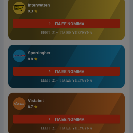
Interwetten
9.3
ΠΑΙΞΕ ΝΟΜΙΜΑ
ΕΕΕΠ | 21+ | ΠΑΙΞΕ ΥΠΕΥΘΥΝΑ
Sportingbet
8.8
ΠΑΙΞΕ ΝΟΜΙΜΑ
ΕΕΕΠ | 21+ | ΠΑΙΞΕ ΥΠΕΥΘΥΝΑ
Vistabet
8.7
ΠΑΙΞΕ ΝΟΜΙΜΑ
ΕΕΕΠ | 21+ | ΠΑΙΞΕ ΥΠΕΥΘΥΝΑ