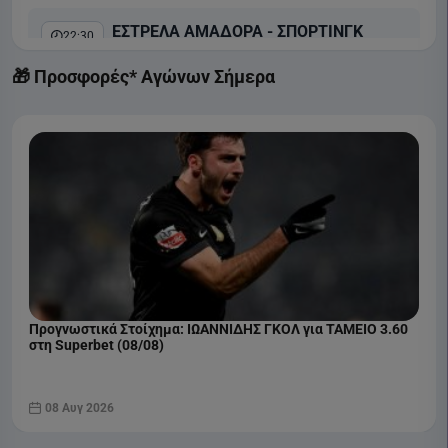
ΕΣΤΡΕΛΑ ΑΜΑΔΟΡΑ - ΣΠΟΡΤΙΝΓΚ
22:30
Liga Portugal Betclic
🎁 Προσφορές* Αγώνων Σήμερα
COSMOTE SPORT 2 HD
Προγνωστικά Στοίχημα: ΙΩΑΝΝΙΔΗΣ ΓΚΟΛ για ΤΑΜΕΙΟ 3.60
στη Superbet (08/08)
08 Αυγ 2026