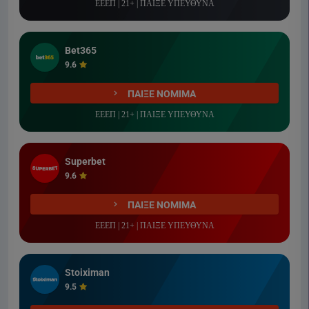
ΕΕΕΠ | 21+ | ΠΑΙΞΕ ΥΠΕΥΘΥΝΑ
Bet365
9.6
ΠΑΙΞΕ ΝΟΜΙΜΑ
ΕΕΕΠ | 21+ | ΠΑΙΞΕ ΥΠΕΥΘΥΝΑ
Superbet
9.6
ΠΑΙΞΕ ΝΟΜΙΜΑ
ΕΕΕΠ | 21+ | ΠΑΙΞΕ ΥΠΕΥΘΥΝΑ
Stoiximan
9.5