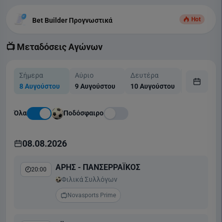
Hot
Bet Builder Προγνωστικά
📺 Μεταδόσεις Αγώνων
Σήμερα
Αύριο
Δευτέρα
Τρίτη
8 Αυγούστου
9 Αυγούστου
10 Αυγούστου
11 Αυγούσ
Όλα
Ποδόσφαιρο
08.08.2026
ΑΡΗΣ - ΠΑΝΣΕΡΡΑΪΚΟΣ
20:00
Φιλικά Συλλόγων
Novasports Prime