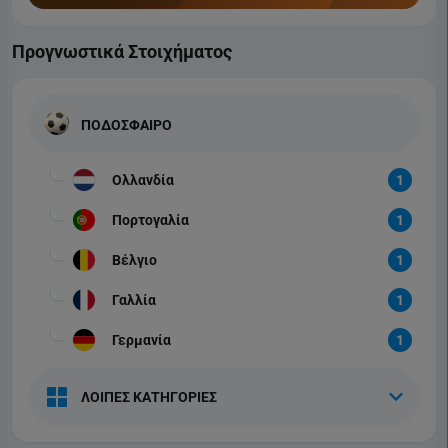
Προγνωστικά Στοιχήματος
ΠΟΔΟΣΦΑΙΡΟ
Ολλανδία
1
Πορτογαλία
1
Βέλγιο
1
Γαλλία
1
Γερμανία
1
ΛΟΙΠΕΣ ΚΑΤΗΓΟΡΙΕΣ