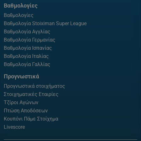
Βαθμολογίες
Βαθμολογίες
Βαθμολογία Stoiximan Super League
Βαθμολογία Αγγλίας
Βαθμολογία Γερμανίας
Βαθμολογία Ισπανίας
Βαθμολογία Ιταλίας
Βαθμολογία Γαλλίας
Προγνωστικά
Προγνωστικά στοιχήματος
Στοιχηματικές Εταιρίες
Τζίροι Αγώνων
Πτώση Αποδόσεων
Κουπόνι Πάμε Στοίχημα
Livescore