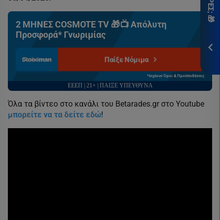
*Ισ
&
2 ΜΗΝΕΣ COSMOTE TV 🎁📺 Απόλυτη
Προ
Προσφορά* Γνωριμίας
ΕΓΓ
Παίξε Νόμιμα
*Ισχύουν Όροι & Προϋποθέσεις
ΕΕΕΠ | 21+ | ΠΑΙΞΕ ΥΠΕΥΘΥΝΑ
Όλα τα βίντεο στο κανάλι του Betarades.gr στο Youtube
μπορείτε να τα δείτε εδώ
!