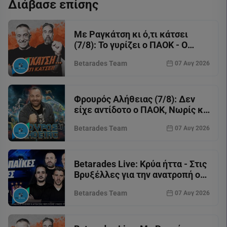
Διάβασε επίσης
Με Ραγκάτση κι ό,τι κάτσει
(7/8): Το γυρίζει ο ΠΑΟΚ - Ο
έτοιμος Λιβάι - Πόρτα σε
Betarades Team
07 Αυγ 2026
Χοσέλου
Φρουρός Αλήθειας (7/8): Δεν
είχε αντίδοτο ο ΠΑΟΚ, Νωρίς κι
Αργά για ΠΑΟ, το Bonus & οι
Betarades Team
07 Αυγ 2026
αφιερώσεις
Betarades Live: Κρύα ήττα - Στις
Βρυξέλλες για την ανατροπή ο
ΠΑΟΚ | ft. Κώστας Κατσουράνης
Betarades Team
07 Αυγ 2026
(6/8)