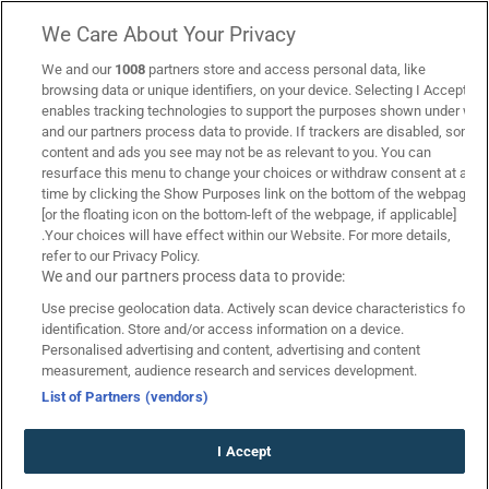
We Care About Your Privacy
We and our
1008
partners store and access personal data, like
browsing data or unique identifiers, on your device. Selecting I Accept
enables tracking technologies to support the purposes shown under we
and our partners process data to provide. If trackers are disabled, some
content and ads you see may not be as relevant to you. You can
resurface this menu to change your choices or withdraw consent at any
time by clicking the Show Purposes link on the bottom of the webpage
[or the floating icon on the bottom-left of the webpage, if applicable]
.Your choices will have effect within our Website. For more details,
refer to our Privacy Policy.
Επικοινωνία
Links
We and our partners process data to provide:
Use precise geolocation data. Actively scan device characteristics for
Όροι Χρήσης
Πολιτική Απορρήτου
identification. Store and/or access information on a device.
Personalised advertising and content, advertising and content
Πολιτική Χρήσης Cookies
Υπεύθυνος Στοιχηματισμός
measurement, audience research and services development.
List of Partners (vendors)
Betarades Business Model
Editorial Policy
I Accept
ΝΕΑ GIGA ΠΡΟΣΦΟΡΑ* ΓΝΩΡΙΜΙΑΣ