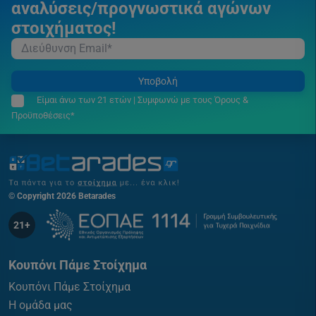
αναλύσεις/προγνωστικά αγώνων
στοιχήματος!
Υποβολή
Είμαι άνω των 21 ετών | Συμφωνώ με τους Όρους &
Προϋποθέσεις*
© Copyright 2026 Betarades
21+
Κουπόνι Πάμε Στοίχημα
Κουπόνι Πάμε Στοίχημα
Η ομάδα μας