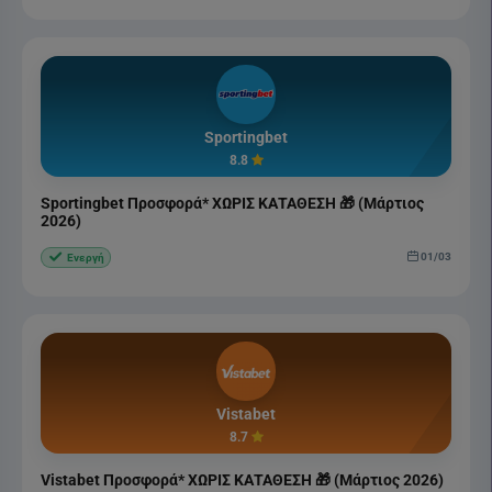
Sportingbet
8.8
Sportingbet Προσφορά* ΧΩΡΙΣ ΚΑΤΑΘΕΣΗ 🎁 (Μάρτιος
2026)
01/03
Ενεργή
Vistabet
8.7
Vistabet Προσφορά* ΧΩΡΙΣ ΚΑΤΑΘΕΣΗ 🎁 (Μάρτιος 2026)