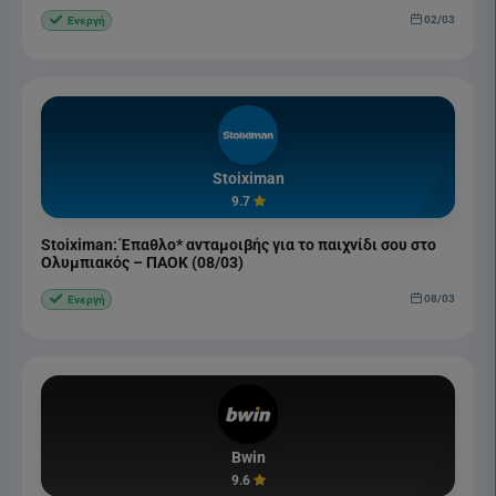
02/03
Ενεργή
Stoiximan
9.7
Stoiximan: Έπαθλο* ανταμοιβής για το παιχνίδι σου στο
Ολυμπιακός – ΠΑΟΚ (08/03)
08/03
Ενεργή
Bwin
9.6