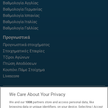
Βαθμολογία Αγγλίας
Βαθμολογία Γερμανίας
Βαθμολογία Ισπανίας
Βαθμολογία Ιταλίας
Βαθμολογία Γαλλίας
Προγνωστικά
Προγνωστικά στοιχήματος
Στοιχηματικές Εταιρίες
Τζίροι Αγώνων
Πτώση Αποδόσεων
Κουπόνι Πάμε Στοίχημα
Livescore
We Care About Your Privacy
We and our
1008
partners store and access personal data, like
browsing data or unique identifiers, on your device. Selecting I Accept