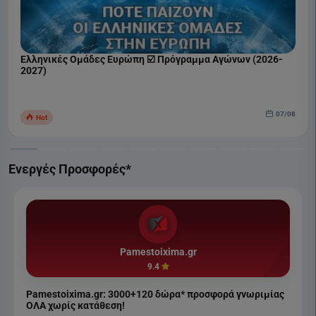
Ελληνικές Ομάδες Ευρώπη ☑️ Πρόγραμμα Αγώνων (2026-
2027)
07/08
Hot
Ενεργές Προσφορές*
Pamestoixima.gr
9.4
Pamestoixima.gr: 3000+120 δώρα* προσφορά γνωριμίας
ΟΛΑ χωρίς κατάθεση!