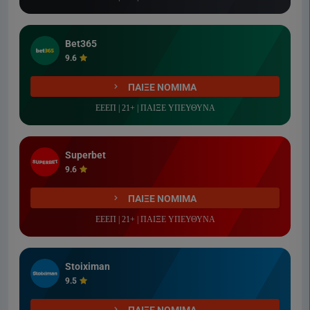
Bet365
9.6
ΠΑΙΞΕ ΝΟΜΙΜΑ
ΕΕΕΠ | 21+ | ΠΑΙΞΕ ΥΠΕΥΘΥΝΑ
Superbet
9.6
ΠΑΙΞΕ ΝΟΜΙΜΑ
ΕΕΕΠ | 21+ | ΠΑΙΞΕ ΥΠΕΥΘΥΝΑ
Stoiximan
9.5
ΠΑΙΞΕ ΝΟΜΙΜΑ