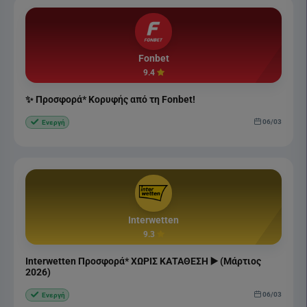
Fonbet
9.4
✨ Προσφορά* Κορυφής από τη Fonbet!
06/03
Ενεργή
Interwetten
9.3
Interwetten Προσφορά* ΧΩΡΙΣ ΚΑΤΑΘΕΣΗ ▶️ (Μάρτιος
2026)
06/03
Ενεργή