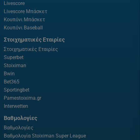
Livescore
Livescore Μπάσκετ
Κουπόνι Μπάσκετ
Κουπόνι Baseball
Στοιχηματικές Εταιρίες
Στοιχηματικές Εταιρίες
Superbet
Stoiximan
Bwin
Bet365
Sportingbet
Pamestoixima.gr
Interwetten
Βαθμολογίες
Βαθμολογίες
Βαθμολογία Stoiximan Super League