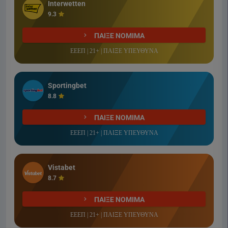
Interwetten
9.3
ΠΑΙΞΕ ΝΟΜΙΜΑ
ΕΕΕΠ | 21+ | ΠΑΙΞΕ ΥΠΕΥΘΥΝΑ
Sportingbet
8.8
ΠΑΙΞΕ ΝΟΜΙΜΑ
ΕΕΕΠ | 21+ | ΠΑΙΞΕ ΥΠΕΥΘΥΝΑ
Vistabet
8.7
ΠΑΙΞΕ ΝΟΜΙΜΑ
ΕΕΕΠ | 21+ | ΠΑΙΞΕ ΥΠΕΥΘΥΝΑ