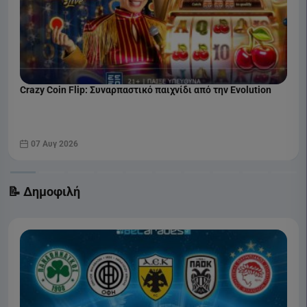
Crazy Coin Flip: Συναρπαστικό παιχνίδι από την Evolution
07 Αυγ 2026
📝 Δημοφιλή