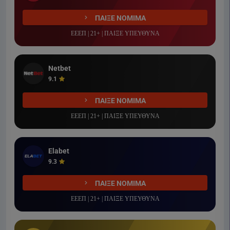
ΠΑΙΞΕ ΝΟΜΙΜΑ
ΕΕΕΠ | 21+ | ΠΑΙΞΕ ΥΠΕΥΘΥΝΑ
Netbet
9.1
ΠΑΙΞΕ ΝΟΜΙΜΑ
ΕΕΕΠ | 21+ | ΠΑΙΞΕ ΥΠΕΥΘΥΝΑ
Elabet
9.3
ΠΑΙΞΕ ΝΟΜΙΜΑ
ΕΕΕΠ | 21+ | ΠΑΙΞΕ ΥΠΕΥΘΥΝΑ