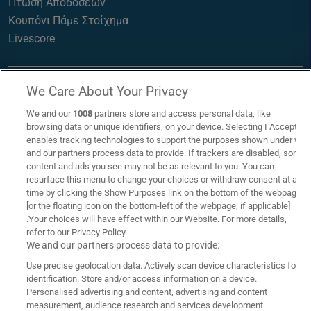
Πτώση Αποδόσεων
Κουπόνι Πάμε Στοίχημα
Livescore
We Care About Your Privacy
We and our
1008
partners store and access personal data, like
browsing data or unique identifiers, on your device. Selecting I Accept
enables tracking technologies to support the purposes shown under we
and our partners process data to provide. If trackers are disabled, some
content and ads you see may not be as relevant to you. You can
resurface this menu to change your choices or withdraw consent at any
time by clicking the Show Purposes link on the bottom of the webpage
[or the floating icon on the bottom-left of the webpage, if applicable]
.Your choices will have effect within our Website. For more details,
refer to our Privacy Policy.
Επικοινωνία
Links
We and our partners process data to provide:
Use precise geolocation data. Actively scan device characteristics for
Όροι Χρήσης
Πολιτική Απορρήτου
identification. Store and/or access information on a device.
Personalised advertising and content, advertising and content
Πολιτική Χρήσης Cookies
Υπεύθυνος Στοιχηματισμός
measurement, audience research and services development.