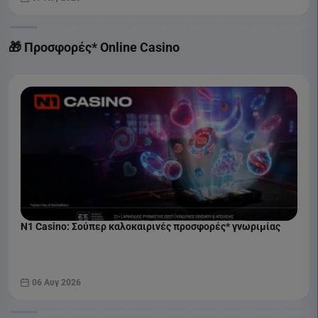
🎁 Προσφορές* Online Casino
N1 Casino: Σούπερ καλοκαιρινές προσφορές* γνωριμίας
06 Αυγ 2026