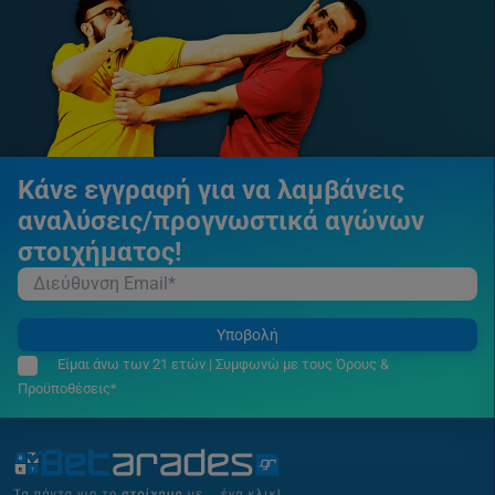
Κάνε εγγραφή για να λαμβάνεις
αναλύσεις/προγνωστικά αγώνων
στοιχήματος!
Υποβολή
Είμαι άνω των 21 ετών | Συμφωνώ με τους Όρους &
Προϋποθέσεις*