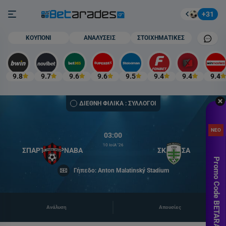
Στοίχημα
Burger button
+31
Mobile cham
ΚΟΥΠΟΝΙ
ΑΝΑΛΥΣΕΙΣ
ΣΤΟΙΧΗΜΑΤΙΚΕΣ
9.8
9.7
9.6
9.6
9.5
9.4
9.4
9.4
ΔΙΕΘΝΗ ΦΙΛΙΚΑ : ΣΥΛΛΟΓΟΙ
Απο
Πρ
ΧΩ
ΝΕΟ
03:00
ΚΑ
10 Ιούλ ‘26
ΣΠΑΡΤΑΚ ΤΡΝΑΒΑ
ΣΚΑΛΙΤΣΑ
Βάζ
Promo Code BETARADES 🎁
Co
Γήπεδο: Anton Malatinský Stadium
BE
Εγγ
Ανάλυση
Απουσίες
στη
ΜΟ