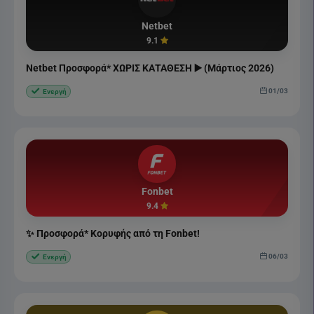
Netbet
9.1
Netbet Προσφορά* ΧΩΡΙΣ ΚΑΤΑΘΕΣΗ ▶️ (Μάρτιος 2026)
01/03
Ενεργή
Fonbet
9.4
✨ Προσφορά* Κορυφής από τη Fonbet!
06/03
Ενεργή