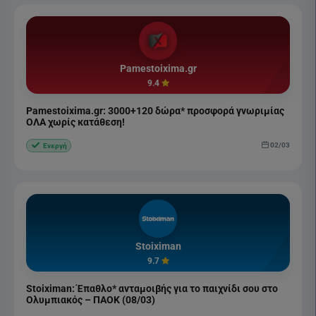
Pamestoixima.gr
9.4
Pamestoixima.gr: 3000+120 δώρα* προσφορά γνωριμίας
ΟΛΑ χωρίς κατάθεση!
02/03
Ενεργή
Stoiximan
9.7
Stoiximan: Έπαθλο* ανταμοιβής για το παιχνίδι σου στο
Ολυμπιακός – ΠΑΟΚ (08/03)