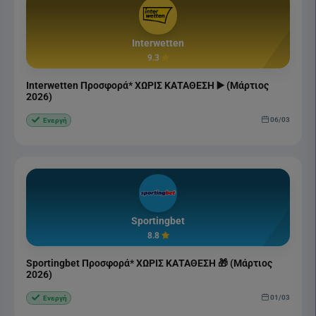
Interwetten
9.3
Interwetten Προσφορά* ΧΩΡΙΣ ΚΑΤΑΘΕΣΗ ▶️ (Μάρτιος
2026)
06/03
Ενεργή
Sportingbet
8.8
Sportingbet Προσφορά* ΧΩΡΙΣ ΚΑΤΑΘΕΣΗ 🎁 (Μάρτιος
2026)
01/03
Ενεργή