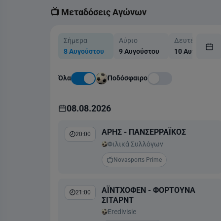
📺 Μεταδόσεις Αγώνων
Σήμερα
Αύριο
Δευτέρα
8 Αυγούστου
9 Αυγούστου
10 Αυγούστου
Όλα
Ποδόσφαιρο
08.08.2026
ΑΡΗΣ - ΠΑΝΣΕΡΡΑΪΚΟΣ
20:00
Φιλικά Συλλόγων
Novasports Prime
ΑΪΝΤΧΟΦΕΝ - ΦΟΡΤΟΥΝΑ
21:00
ΣΙΤΑΡΝΤ
Eredivisie