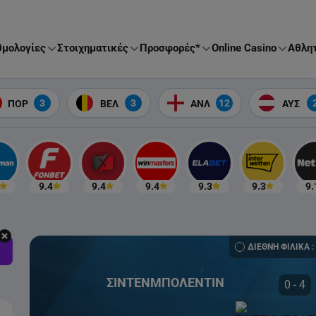
μολογίες
Στοιχηματικές
Προσφορές*
Online Casino
Αθλητ
3
3
12
ΠΟΡ
ΒΕΛ
ΑΝΛ
ΑΥΣ
9.4
9.4
9.4
9.3
9.3
9.
ΔΙΕΘΝΗ ΦΙΛΙΚΑ :
ΣΙΝΤΕΝΜΠΟΛΕΝΤΙΝ
0 - 4