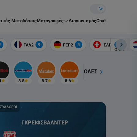
Theme toggle
ικές Μεταδόσεις
Μεταγραφές
Διαγωνισμός
Chat
5
2
9
5
2
ΓΑΛ2
ΓΕΡ2
ΕΛΒ
ΟΛΕΣ
ΟΛΕΣ
1
8.8
8.7
8.6
 ΣΥΛΛΟΓΟΙ
ΓΚΡΕΙΦΣΒΑΛΝΤΕΡ