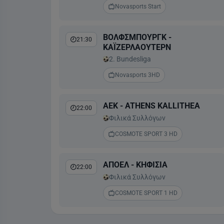
Novasports Start
ΒΟΛΦΣΜΠΟΥΡΓΚ -
21:30
ΚΑΪΖΕΡΛΑΟΥΤΕΡΝ
2. Bundesliga
Novasports 3HD
ΑΕΚ - ATHENS KALLITHEA
22:00
Φιλικά Συλλόγων
COSMOTE SPORT 3 HD
ΑΠΟΕΛ - ΚΗΦΙΣΙΑ
22:00
Φιλικά Συλλόγων
COSMOTE SPORT 1 HD
ΕΣΤΡΕΛΑ ΑΜΑΔΟΡΑ -