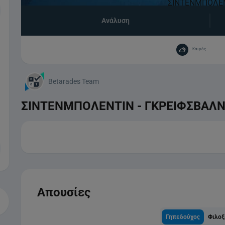
Ανάλυση
Καιρός
Betarades Team
ΣΙΝΤΕΝΜΠΟΛΕΝΤΙΝ - ΓΚΡΕΙΦΣΒΑΛ
Απουσίες
Γηπεδούχος
Φιλοξ