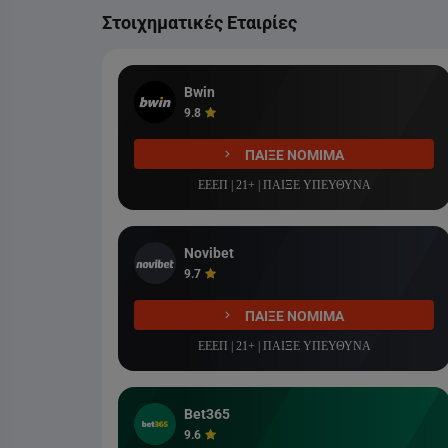
22:30
ΣΠΟΡΤΙΝΓΚ
Στοιχηματικές Εταιρίες
Liga Portugal Betclic
COSMOTE SPORT 2 HD
Bwin
9.8
ΠΑΙΞΕ ΝΟΜΙΜΑ
ΕΕΕΠ | 21+ | ΠΑΙΞΕ ΥΠΕΥΘΥΝΑ
Novibet
9.7
ΠΑΙΞΕ ΝΟΜΙΜΑ
ΕΕΕΠ | 21+ | ΠΑΙΞΕ ΥΠΕΥΘΥΝΑ
Bet365
9.6