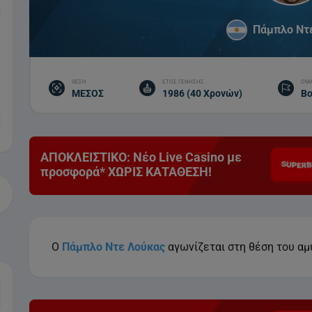
Πάμπλο Ντ
ΘΕΣΗ
ΕΤΟΣ ΓΕΝΗΣΗΣ
ΟΜ
ΜΕΣΟΣ
1986 (40 Χρονών)
Βο
ΑΠΟΚΛΕΙΣΤΙΚΟ: Νέο Live Casino με
προσφορά* ΧΩΡΙΣ ΚΑΤΑΘΕΣΗ!
O
Πάμπλο Ντε Λούκας
αγωνίζεται στη θέση του αμ
Κυριακή
Δευτέρα
Τρίτη
Τετάρτη
9 Αυγούστου
10 Αυγούστου
11 Αυγούστου
12 Αυγούστου