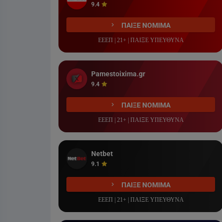
9.4
ΠΑΙΞΕ ΝΟΜΙΜΑ
ΕΕΕΠ | 21+ | ΠΑΙΞΕ ΥΠΕΥΘΥΝΑ
Pamestoixima.gr
9.4
ΠΑΙΞΕ ΝΟΜΙΜΑ
ΕΕΕΠ | 21+ | ΠΑΙΞΕ ΥΠΕΥΘΥΝΑ
Netbet
9.1
ΠΑΙΞΕ ΝΟΜΙΜΑ
ΕΕΕΠ | 21+ | ΠΑΙΞΕ ΥΠΕΥΘΥΝΑ