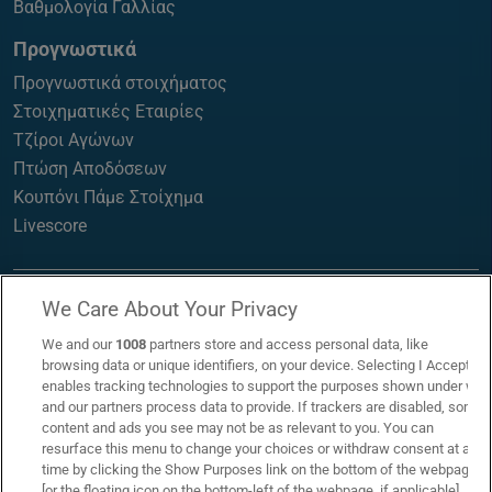
Βαθμολογία Γαλλίας
Προγνωστικά
Προγνωστικά στοιχήματος
Στοιχηματικές Εταιρίες
Τζίροι Αγώνων
Πτώση Αποδόσεων
Κουπόνι Πάμε Στοίχημα
Livescore
We Care About Your Privacy
We and our
1008
partners store and access personal data, like
browsing data or unique identifiers, on your device. Selecting I Accept
enables tracking technologies to support the purposes shown under we
and our partners process data to provide. If trackers are disabled, some
content and ads you see may not be as relevant to you. You can
resurface this menu to change your choices or withdraw consent at any
time by clicking the Show Purposes link on the bottom of the webpage
[or the floating icon on the bottom-left of the webpage, if applicable]