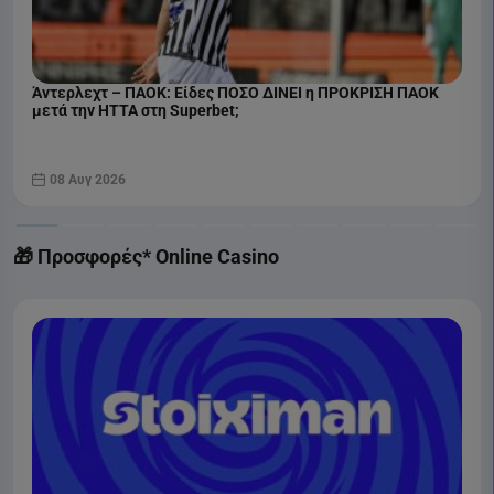
Άντερλεχτ – ΠΑΟΚ: Είδες ΠΟΣΟ ΔΙΝΕΙ η ΠΡΟΚΡΙΣΗ ΠΑΟΚ
μετά την ΗΤΤΑ στη Superbet;
08 Αυγ 2026
🎁 Προσφορές* Online Casino