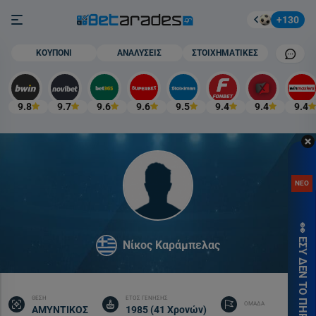
Στοίχημα
Burger button
+130
Mobile champ
ΚΟΥΠΟΝΙ
ΑΝΑΛΥΣΕΙΣ
ΣΤΟΙΧΗΜΑΤΙΚΕΣ
9.8
9.7
9.6
9.6
9.5
9.4
9.4
9.4
ΝΕΟ
ΝΕ
ΠΡ
👀 ΕΣΥ ΔΕΝ ΤΟ ΠΗΡΕΣ; 🎁
ΓΝ
Νίκος Καράμπελας
στη
Εγγ
από
ΘΕΣΗ
ΕΤΟΣ ΓΕΝΗΣΗΣ
ΟΜΑΔΑ
ΑΜΥΝΤΙΚΟΣ
1985 (41 Χρονών)
*Ισ