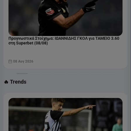
Προγνωστικά Στοίχημα: ΙΩΑΝΝΙΔΗΣ ΓΚΟΛ για ΤΑΜΕΙΟ 3.60
στη Superbet (08/08)
08 Αυγ 2026
🔥 Trends