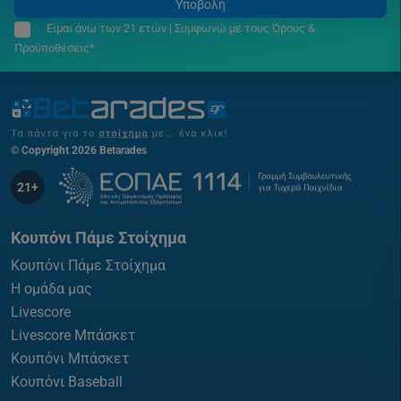
Υποβολή
Είμαι άνω των 21 ετών | Συμφωνώ με τους Όρους &
Προϋποθέσεις*
© Copyright 2026 Betarades
21+
Κουπόνι Πάμε Στοίχημα
Κουπόνι Πάμε Στοίχημα
Η ομάδα μας
Livescore
Livescore Μπάσκετ
Κουπόνι Μπάσκετ
Κουπόνι Baseball