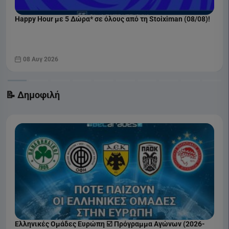
Happy Hour με 5 Δώρα* σε όλους από τη Stoiximan (08/08)!
08 Αυγ 2026
📝 Δημοφιλή
Ελληνικές Ομάδες Ευρώπη ☑️ Πρόγραμμα Αγώνων (2026-