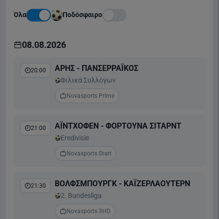
Όλα
Ποδόσφαιρο
08.08.2026
ΑΡΗΣ - ΠΑΝΣΕΡΡΑΪΚΟΣ
20:00
Φιλικά Συλλόγων
Novasports Prime
ΑΪΝΤΧΟΦΕΝ - ΦΟΡΤΟΥΝΑ ΣΙΤΑΡΝΤ
21:00
Eredivisie
Novasports Start
ΒΟΛΦΣΜΠΟΥΡΓΚ - ΚΑΪΖΕΡΛΑΟΥΤΕΡΝ
21:30
2. Bundesliga
Novasports 3HD