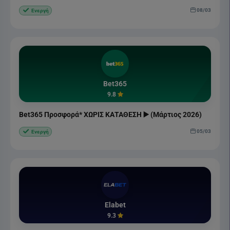
08/03
Ενεργή
Bet365
9.8
Bet365 Προσφορά* ΧΩΡΙΣ ΚΑΤΑΘΕΣΗ ▶️ (Μάρτιος 2026)
05/03
Ενεργή
Elabet
9.3