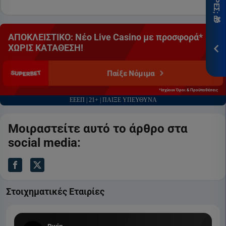
και
Πρ
ΑΠΟΚΛΕΙΣΤΙΚΟ: Νέο Live Casino με προσφορά*
ΕΓΓ
ΧΩΡΙΣ ΚΑΤΑΘΕΣΗ!
Παίξε Νόμιμα
*Ισχύουν Όροι & Προϋποθέσεις
ΕΕΕΠ | 21+ | ΠΑΙΞΕ ΥΠΕΥΘΥΝΑ
Μοιραστείτε αυτό το άρθρο στα
social media:
Στοιχηματικές Εταιρίες