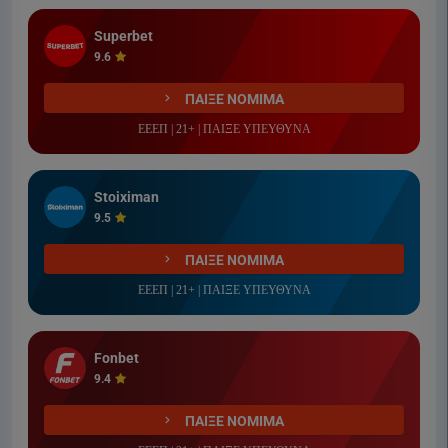
Superbet
9.6
ΠΑΙΞΕ ΝΟΜΙΜΑ
ΕΕΕΠ | 21+ | ΠΑΙΞΕ ΥΠΕΥΘΥΝΑ
Stoiximan
9.5
ΠΑΙΞΕ ΝΟΜΙΜΑ
ΕΕΕΠ | 21+ | ΠΑΙΞΕ ΥΠΕΥΘΥΝΑ
Fonbet
9.4
ΠΑΙΞΕ ΝΟΜΙΜΑ