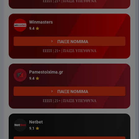
ΕΕΕΠ | 21+ | ΠΑΙΞΕ ΥΠΕΥΘΥΝΑ
Winmasters
9.4
ΠΑΙΞΕ ΝΟΜΙΜΑ
ΕΕΕΠ | 21+ | ΠΑΙΞΕ ΥΠΕΥΘΥΝΑ
Pamestoixima.gr
9.4
ΠΑΙΞΕ ΝΟΜΙΜΑ
ΕΕΕΠ | 21+ | ΠΑΙΞΕ ΥΠΕΥΘΥΝΑ
Netbet
9.1