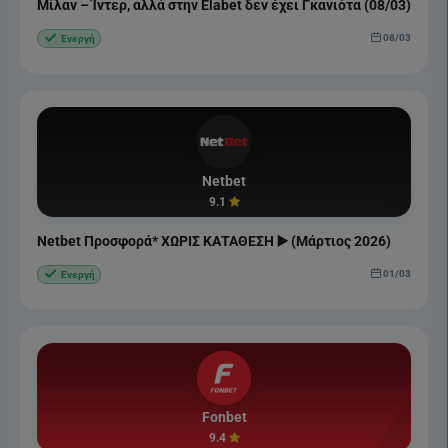
Μίλαν – Ίντερ, αλλά στην Elabet δεν έχει Γκανιότα (08/03)
08/03
Ενεργή
Netbet
9.1
Netbet Προσφορά* ΧΩΡΙΣ ΚΑΤΑΘΕΣΗ ▶️ (Μάρτιος 2026)
01/03
Ενεργή
Fonbet
9.4