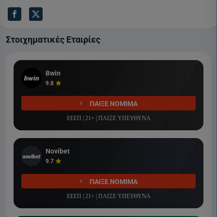
Στοιχηματικές Εταιρίες
Bwin
9.8
ΠΑΙΞΕ ΝΟΜΙΜΑ
ΕΕΕΠ | 21+ | ΠΑΙΞΕ ΥΠΕΥΘΥΝΑ
Novibet
9.7
ΠΑΙΞΕ ΝΟΜΙΜΑ
ΕΕΕΠ | 21+ | ΠΑΙΞΕ ΥΠΕΥΘΥΝΑ