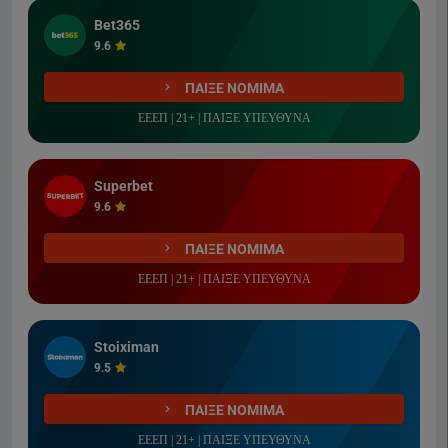
Bet365
9.6
ΠΑΙΞΕ ΝΟΜΙΜΑ
ΕΕΕΠ | 21+ | ΠΑΙΞΕ ΥΠΕΥΘΥΝΑ
Superbet
9.6
ΠΑΙΞΕ ΝΟΜΙΜΑ
ΕΕΕΠ | 21+ | ΠΑΙΞΕ ΥΠΕΥΘΥΝΑ
Stoiximan
9.5
ΠΑΙΞΕ ΝΟΜΙΜΑ
ΕΕΕΠ | 21+ | ΠΑΙΞΕ ΥΠΕΥΘΥΝΑ