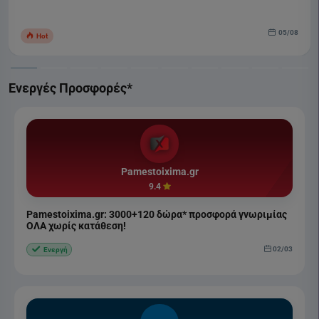
05/08
Hot
Ενεργές Προσφορές*
Pamestoixima.gr
9.4
Pamestoixima.gr: 3000+120 δώρα* προσφορά γνωριμίας
ΟΛΑ χωρίς κατάθεση!
02/03
Ενεργή