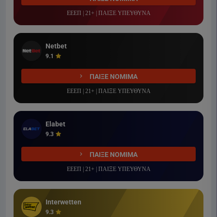
ΕΕΕΠ | 21+ | ΠΑΙΞΕ ΥΠΕΥΘΥΝΑ
Netbet
9.1
ΠΑΙΞΕ ΝΟΜΙΜΑ
ΕΕΕΠ | 21+ | ΠΑΙΞΕ ΥΠΕΥΘΥΝΑ
Elabet
9.3
ΠΑΙΞΕ ΝΟΜΙΜΑ
ΕΕΕΠ | 21+ | ΠΑΙΞΕ ΥΠΕΥΘΥΝΑ
Interwetten
9.3