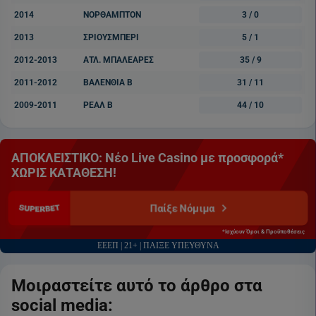
2014
ΝΟΡΘΑΜΠΤΟΝ
3 / 0
2013
ΣΡΙΟΥΣΜΠΕΡΙ
5 / 1
2012-2013
ΑΤΛ. ΜΠΑΛΕΑΡΕΣ
35 / 9
2011-2012
ΒΑΛΕΝΘΙΑ Β
31 / 11
2009-2011
ΡΕΑΛ Β
44 / 10
ΑΠΟΚΛΕΙΣΤΙΚΟ: Νέο Live Casino με προσφορά*
ΧΩΡΙΣ ΚΑΤΑΘΕΣΗ!
Παίξε Νόμιμα
*Ισχύουν Όροι & Προϋποθέσεις
ΕΕΕΠ | 21+ | ΠΑΙΞΕ ΥΠΕΥΘΥΝΑ
Μοιραστείτε αυτό το άρθρο στα
social media: