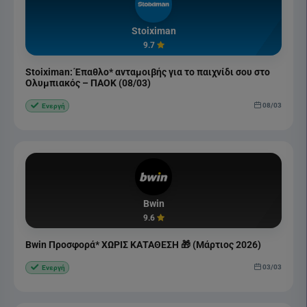
Stoiximan
9.7
Stoiximan: Έπαθλο* ανταμοιβής για το παιχνίδι σου στο
Ολυμπιακός – ΠΑΟΚ (08/03)
08/03
Ενεργή
Bwin
9.6
Bwin Προσφορά* ΧΩΡΙΣ ΚΑΤΑΘΕΣΗ 🎁 (Μάρτιος 2026)
03/03
Ενεργή