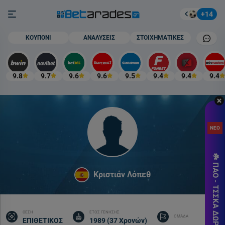
Στοίχημα
Burger button
+14
Mobile cham
ΚΟΥΠΟΝΙ
ΑΝΑΛΥΣΕΙΣ
ΣΤΟΙΧΗΜΑΤΙΚΕΣ
9.8
9.7
9.6
9.6
9.5
9.4
9.4
9.4
710
δώ
ΝΕΟ
ΟΛ
ΚΑ
☘️ ΠΑΟ - ΤΣΣΚΑ ΔΩΡΕΑΝ* 🎁
Pr
Κριστιάν Λόπεθ
SU
Εγγ
Win
ΘΕΣΗ
ΕΤΟΣ ΓΕΝΗΣΗΣ
ΜΟ
ΟΜΑΔΑ
ΕΠΙΘΕΤΙΚΟΣ
1989 (37 Χρονών)