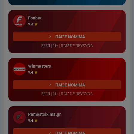
Fonbet
9.4
ΠΑΙΞΕ ΝΟΜΙΜΑ
ΕΕΕΠ | 21+ | ΠΑΙΞΕ ΥΠΕΥΘΥΝΑ
Winmasters
9.4
ΠΑΙΞΕ ΝΟΜΙΜΑ
ΕΕΕΠ | 21+ | ΠΑΙΞΕ ΥΠΕΥΘΥΝΑ
Pamestoixima.gr
9.4
ΠΑΙΞΕ ΝΟΜΙΜΑ