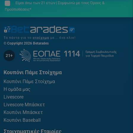
Είμαι άνω των 21 ετών | Συμφωνώ με τους Όρους &
Προϋποθέσεις*
© Copyright 2026 Betarades
21+
Κουπόνι Πάμε Στοίχημα
Κουπόνι Πάμε Στοίχημα
Η ομάδα μας
Livescore
Livescore Μπάσκετ
Κουπόνι Μπάσκετ
Κουπόνι Baseball
Στοιχηματικές Εταιρίες