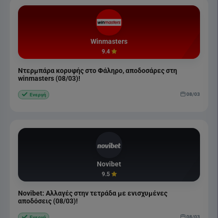
Winmasters
9.4
Ντερμπάρα κορυφής στο Φάληρο, αποδοσάρες στη
winmasters (08/03)!
08/03
Ενεργή
Novibet
9.5
Novibet: Αλλαγές στην τετράδα με ενισχυμένες
αποδόσεις (08/03)!
08/03
Ενεργή