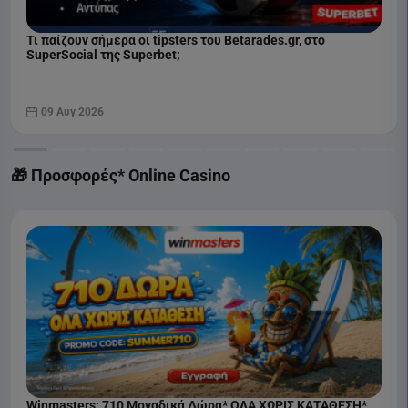
Τι παίζουν σήμερα οι tipsters του Betarades.gr, στο
SuperSocial της Superbet;
09 Αυγ 2026
🎁 Προσφορές* Online Casino
Winmasters: 710 Μοναδικά Δώρα* ΟΛΑ ΧΩΡΙΣ ΚΑΤΑΘΕΣΗ*