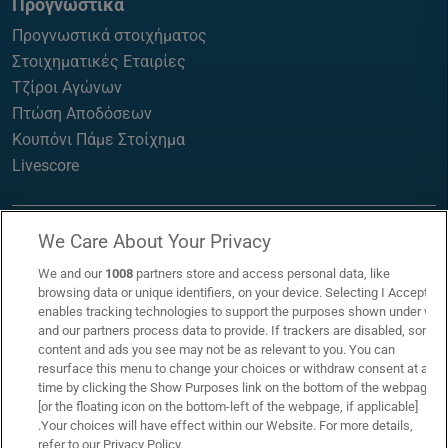
Προγνωστικά
Προγνωστικά στοιχήματος
Στοιχηματικές Εταιρίες
Τζίροι Αγώνων
Πτώση Αποδόσεων
Κουπόνι Πάμε Στοίχημα
Livescore
We Care About Your Privacy
We and our
1008
partners store and access personal data, like
browsing data or unique identifiers, on your device. Selecting I Accept
enables tracking technologies to support the purposes shown under we
and our partners process data to provide. If trackers are disabled, some
content and ads you see may not be as relevant to you. You can
resurface this menu to change your choices or withdraw consent at any
time by clicking the Show Purposes link on the bottom of the webpage
[or the floating icon on the bottom-left of the webpage, if applicable]
.Your choices will have effect within our Website. For more details,
refer to our Privacy Policy.