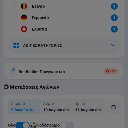
Βέλγιο
1
Γερμανία
1
Ελβετία
1
ΛΟΙΠΕΣ ΚΑΤΗΓΟΡΙΕΣ
Hot
Bet Builder Προγνωστικά
📺 Μεταδόσεις Αγώνων
Σήμερα
Αύριο
Τρίτη
Τετάρτη
9 Αυγούστου
10 Αυγούστου
11 Αυγούστου
12 Αυγούσ
Όλα
Ποδόσφαιρο