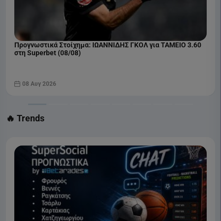
Προγνωστικά Στοίχημα: ΙΩΑΝΝΙΔΗΣ ΓΚΟΛ για ΤΑΜΕΙΟ 3.60
στη Superbet (08/08)
08 Αυγ 2026
🔥 Trends