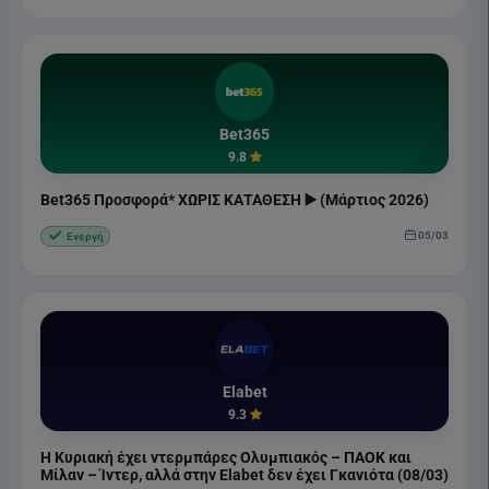
Bet365
9.8
Bet365 Προσφορά* ΧΩΡΙΣ ΚΑΤΑΘΕΣΗ ▶️ (Μάρτιος 2026)
05/03
Ενεργή
Elabet
9.3
Η Κυριακή έχει ντερμπάρες Ολυμπιακός – ΠΑΟΚ και
Μίλαν – Ίντερ, αλλά στην Elabet δεν έχει Γκανιότα (08/03)