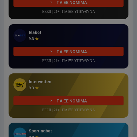
ΠΑΙΞΕ ΝΟΜΙΜΑ
ΕΕΕΠ | 21+ | ΠΑΙΞΕ ΥΠΕΥΘΥΝΑ
Elabet
9.3
ΠΑΙΞΕ ΝΟΜΙΜΑ
ΕΕΕΠ | 21+ | ΠΑΙΞΕ ΥΠΕΥΘΥΝΑ
Interwetten
9.3
ΠΑΙΞΕ ΝΟΜΙΜΑ
ΕΕΕΠ | 21+ | ΠΑΙΞΕ ΥΠΕΥΘΥΝΑ
Sportingbet