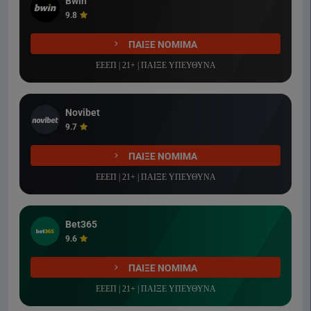
Bwin
9.8
ΠΑΙΞΕ ΝΟΜΙΜΑ
ΕΕΕΠ | 21+ | ΠΑΙΞΕ ΥΠΕΥΘΥΝΑ
Novibet
9.7
ΠΑΙΞΕ ΝΟΜΙΜΑ
ΕΕΕΠ | 21+ | ΠΑΙΞΕ ΥΠΕΥΘΥΝΑ
Bet365
9.6
ΠΑΙΞΕ ΝΟΜΙΜΑ
ΕΕΕΠ | 21+ | ΠΑΙΞΕ ΥΠΕΥΘΥΝΑ