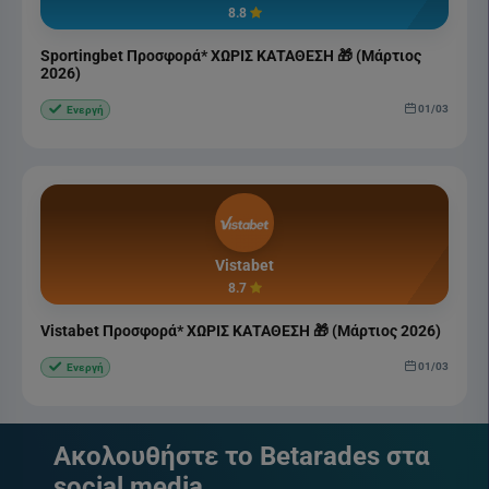
8.8
Sportingbet Προσφορά* ΧΩΡΙΣ ΚΑΤΑΘΕΣΗ 🎁 (Μάρτιος
2026)
01/03
Ενεργή
Vistabet
8.7
Vistabet Προσφορά* ΧΩΡΙΣ ΚΑΤΑΘΕΣΗ 🎁 (Μάρτιος 2026)
01/03
Ενεργή
Ακολουθήστε το Betarades στα
social media