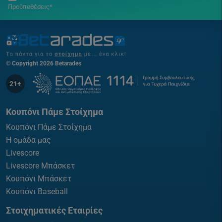
Προϋποθέσεις*
© Copyright 2026 Betarades
21+
Κουπόνι Πάμε Στοίχημα
Κουπόνι Πάμε Στοίχημα
Η ομάδα μας
Livescore
Livescore Μπάσκετ
Κουπόνι Μπάσκετ
Κουπόνι Baseball
Στοιχηματικές Εταιρίες