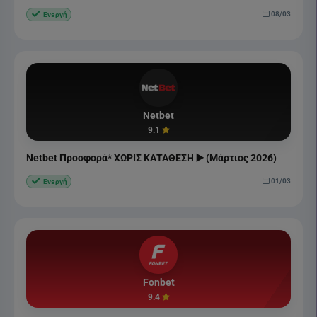
08/03
Ενεργή
Netbet
9.1
Netbet Προσφορά* ΧΩΡΙΣ ΚΑΤΑΘΕΣΗ ▶️ (Μάρτιος 2026)
01/03
Ενεργή
Fonbet
9.4