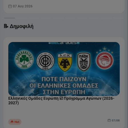
07 Αυγ 2026
📝 Δημοφιλή
Ελληνικές Ομάδες Ευρώπη ☑️ Πρόγραμμα Αγώνων (2026-
2027)
07/08
Hot