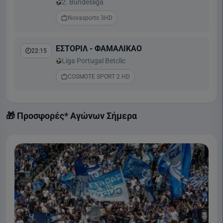
2. Bundesliga
Novasports 3HD
ΕΣΤΟΡΙΛ - ΦΑΜΑΛΙΚΑΟ
22:15
Liga Portugal Betclic
COSMOTE SPORT 2 HD
🎁 Προσφορές* Αγώνων Σήμερα