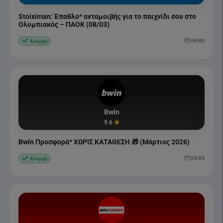
Stoiximan: Έπαθλο* ανταμοιβής για το παιχνίδι σου στο
Ολυμπιακός – ΠΑΟΚ (08/03)
08/03
Ενεργή
Bwin
9.6
Bwin Προσφορά* ΧΩΡΙΣ ΚΑΤΑΘΕΣΗ 🎁 (Μάρτιος 2026)
03/03
Ενεργή