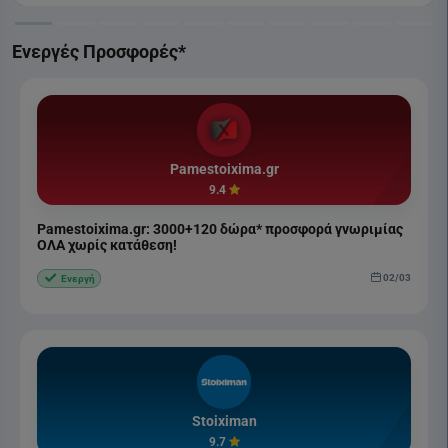
Ενεργές Προσφορές*
Pamestoixima.gr
9.4
Pamestoixima.gr: 3000+120 δώρα* προσφορά γνωριμίας
ΟΛΑ χωρίς κατάθεση!
02/03
Ενεργή
Stoiximan
9.7