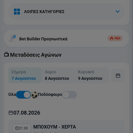
ΛΟΙΠΕΣ ΚΑΤΗΓΟΡΙΕΣ
Hot
Bet Builder Προγνωστικά
📺 Μεταδόσεις Αγώνων
Σήμερα
Αύριο
Κυριακή
Δευτέρα
7 Αυγούστου
8 Αυγούστου
9 Αυγούστου
10 Αυγούσ
Όλα
Ποδόσφαιρο
07.08.2026
ΜΠΟΧΟΥΜ - ΧΕΡΤΑ
21:30