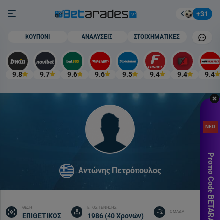
Στοίχημα
Burger button
+31
Mobile cham
ΚΟΥΠΟΝΙ
ΑΝΑΛΥΣΕΙΣ
ΣΤΟΙΧΗΜΑΤΙΚΕΣ
9.8
9.7
9.6
9.6
9.5
9.4
9.4
9.4
710
δώ
ΝΕΟ
ΟΛ
ΚΑ
Promo Code BETARADES 🎁
Pr
Αντώνης Πετρόπουλος
SU
Εγγ
Win
ΘΕΣΗ
ΕΤΟΣ ΓΕΝΗΣΗΣ
ΜΟ
ΟΜΑΔΑ
ΕΠΙΘΕΤΙΚΟΣ
1986 (40 Χρονών)