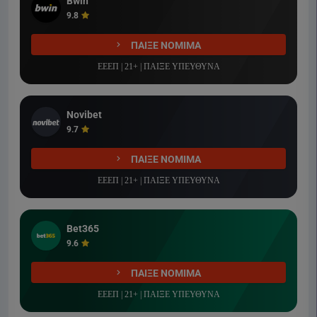
Bwin
9.8
ΠΑΙΞΕ ΝΟΜΙΜΑ
ΕΕΕΠ | 21+ | ΠΑΙΞΕ ΥΠΕΥΘΥΝΑ
Novibet
9.7
ΠΑΙΞΕ ΝΟΜΙΜΑ
ΕΕΕΠ | 21+ | ΠΑΙΞΕ ΥΠΕΥΘΥΝΑ
Bet365
9.6
ΠΑΙΞΕ ΝΟΜΙΜΑ
ΕΕΕΠ | 21+ | ΠΑΙΞΕ ΥΠΕΥΘΥΝΑ