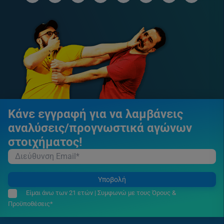
Κάνε εγγραφή για να λαμβάνεις
αναλύσεις/προγνωστικά αγώνων
στοιχήματος!
Υποβολή
Είμαι άνω των 21 ετών | Συμφωνώ με τους Όρους &
Προϋποθέσεις*