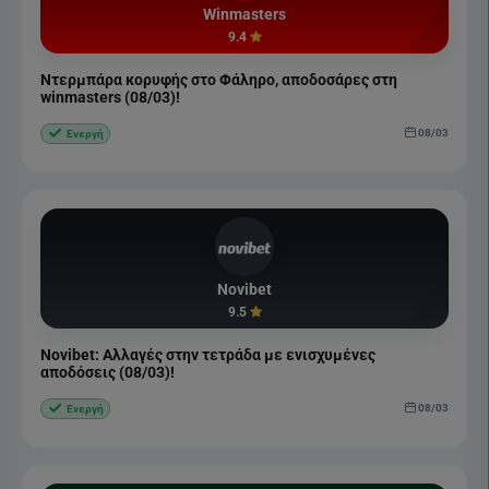
Winmasters
9.4
Ντερμπάρα κορυφής στο Φάληρο, αποδοσάρες στη
winmasters (08/03)!
08/03
Ενεργή
Novibet
9.5
Novibet: Αλλαγές στην τετράδα με ενισχυμένες
αποδόσεις (08/03)!
08/03
Ενεργή