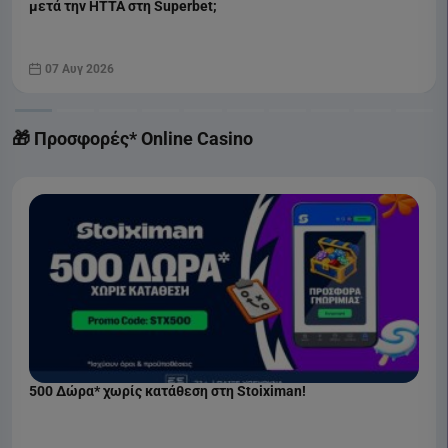
μετά την ΗΤΤΑ στη Superbet;
07 Αυγ 2026
🎁 Προσφορές* Online Casino
500 Δώρα* χωρίς κατάθεση στη Stoiximan!