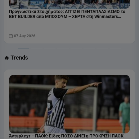
Προγνωστικά Στοιχήματος: ΑΓΓΙΖΕΙ ΠΕΝΤΑΠΛΑΣΙΑΣΜΟ το
BET BUILDER από ΜΠΟΧΟΥΜ – ΧΕΡΤΑ στη Winmasters
(07/08)
07 Αυγ 2026
🔥 Trends
Άντερλεχτ – ΠΑΟΚ: Είδες ΠΟΣΟ ΔΙΝΕΙ η ΠΡΟΚΡΙΣΗ ΠΑΟΚ