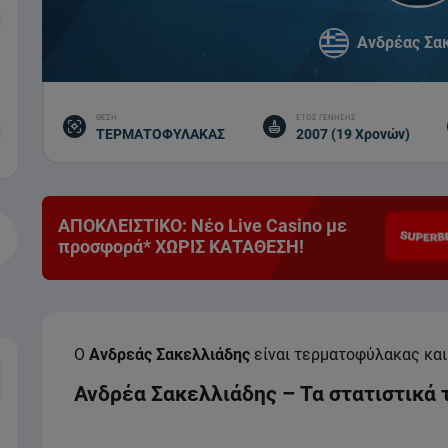
Ανδρέας Σα
ΘΕΣΗ
ΕΤΟΣ ΓΕΝΗΣΗΣ
ΤΕΡΜΑΤΟΦΥΛΑKAΣ
2007 (19 Χρονών)
ΑΠΟΚΛΕΙΣΤΙΚΟ: Νέο Live Casino με
προσφορά* ΧΩΡΙΣ ΚΑΤΑΘΕΣΗ!
Ο
Ανδρεάς Σακελλιάδης
είναι τερματοφύλακας και 
Δευτέρα
Τρίτη
Τετάρτη
10 Αυγούστου
Ανδρέα Σακελλιάδης – Τα στατιστικά 
11 Αυγούστου
12 Αυγούστου