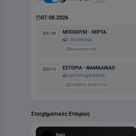
07.08.2026
ΜΠΟΧΟΥΜ - ΧΕΡΤΑ
21:30
2. Bundesliga
Novasports 3HD
ΕΣΤΟΡΙΛ - ΦΑΜΑΛΙΚΑΟ
22:15
Liga Portugal Betclic
COSMOTE SPORT 2 HD
Στοιχηματικές Εταιρίες
Bwin