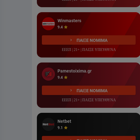
Winmasters
9.4
ΠΑΙΞΕ ΝΟΜΙΜΑ
ΕΕΕΠ | 21+ | ΠΑΙΞΕ ΥΠΕΥΘΥΝΑ
Pamestoixima.gr
9.4
ΠΑΙΞΕ ΝΟΜΙΜΑ
ΕΕΕΠ | 21+ | ΠΑΙΞΕ ΥΠΕΥΘΥΝΑ
Netbet
9.1