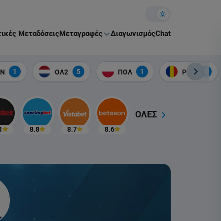
Theme toggle
ικές Μεταδόσεις
Μεταγραφές
Διαγωνισμός
Chat
1
5
1
1
ΑΝ
ΟΛ2
ΠΟΛ
ΡΟΥ
ΟΛΕΣ
1
8.8
8.7
8.6