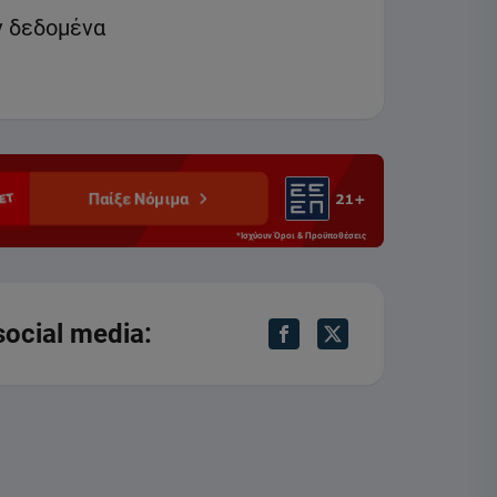
ν δεδομένα
Παίξε Νόμιμα
*Ισχύουν Όροι & Προϋποθέσεις
ocial media: