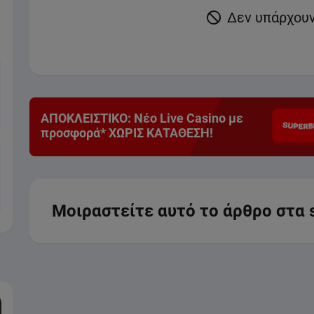
Δεν υπάρχου
ΑΠΟΚΛΕΙΣΤΙΚΟ: Νέο Live Casino με
προσφορά* ΧΩΡΙΣ ΚΑΤΑΘΕΣΗ!
Μοιραστείτε αυτό το άρθρο στα s