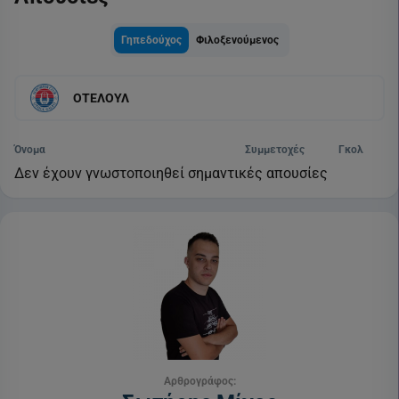
Γηπεδούχος
Φιλοξενούμενος
ΟΤΕΛΟΥΛ
Όνομα
Συμμετοχές
Γκολ
Δεν έχουν γνωστοποιηθεί σημαντικές απουσίες
Αρθρογράφος: