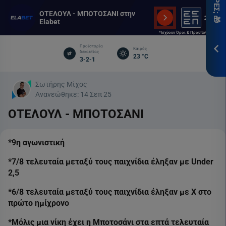
*Ισ
ΟΤΕΛΟΥΛ - ΜΠΟΤΟΣΑΝΙ στην
&
Elabet
Προ
*Ισχύουν Όροι & Προϋποθέσεις
Προϊστορία
Καιρός
ΕΓΓ
δεκαετίας
23 °C
3-2-1
Σωτήρης Μίχος
Ανανεώθηκε:
14 Σεπ 25
ΟΤΕΛΟΥΛ - ΜΠΟΤΟΣΑΝΙ
*9η αγωνιστική
*7/8 τελευταία μεταξύ τους παιχνίδια έληξαν με Under
2,5
*6/8 τελευταία μεταξύ τους παιχνίδια έληξαν με Χ στο
πρώτο ημίχρονο
*Μόλις μια νίκη έχει η Μποτοσάνι στα επτά τελευταία