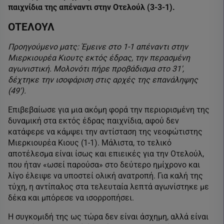
παιχνίδια της απέναντι στην Οτελούλ (3-3-1).
ΟΤΕΛΟΥΛ
Προηγούμενο ματς: Έμεινε στο 1-1 απέναντι στην
Μιερκιουρέα Κιουτς εκτός έδρας, την περασμένη
αγωνιστική. Μολονότι πήρε προβάδισμα στο 31′,
δέχτηκε την ισοφάριση στις αρχές της επανάληψης
(49′).
Επιβεβαίωσε για μια ακόμη φορά την περιορισμένη της
δυναμική στα εκτός έδρας παιχνίδια, αφού δεν
κατάφερε να κάμψει την αντίσταση της νεοφώτιστης
Μιερκιουρέα Κιους (1-1). Μάλιστα, το τελικό
αποτέλεσμα είναι ίσως και επιεικές για την Οτελούλ,
που ήταν «ωσεί παρούσα» στο δεύτερο ημίχρονο και
λίγο έλειψε να υποστεί ολική ανατροπή. Για καλή της
τύχη, η αντίπαλος στα τελευταία λεπτά αγωνίστηκε με
δέκα και μπόρεσε να ισορροπήσει.
Η συγκομιδή της ως τώρα δεν είναι άσχημη, αλλά είναι