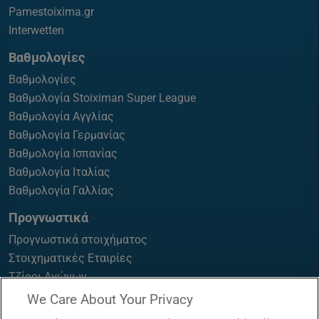
Pamestoixima.gr
Interwetten
Βαθμολογίες
Βαθμολογίες
Βαθμολογία Stoiximan Super League
Βαθμολογία Αγγλίας
Βαθμολογία Γερμανίας
Βαθμολογία Ισπανίας
Βαθμολογία Ιταλίας
Βαθμολογία Γαλλίας
Προγνωστικά
Προγνωστικά στοιχήματος
Στοιχηματικές Εταιρίες
Τζίροι Αγώνων
Πτώση Αποδόσεων
We Care About Your Privacy
Κουπόνι Πάμε Στοίχημα