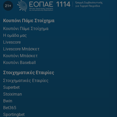
21+
Κουπόνι Πάμε Στοίχημα
Κουπόνι Πάμε Στοίχημα
Η ομάδα μας
Livescore
Livescore Μπάσκετ
Κουπόνι Μπάσκετ
Κουπόνι Baseball
Στοιχηματικές Εταιρίες
Στοιχηματικές Εταιρίες
Superbet
Stoiximan
Bwin
Bet365
Sportingbet