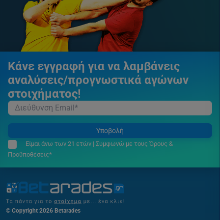
Κάνε εγγραφή για να λαμβάνεις
αναλύσεις/προγνωστικά αγώνων
στοιχήματος!
Υποβολή
Είμαι άνω των 21 ετών | Συμφωνώ με τους Όρους &
Προϋποθέσεις*
© Copyright 2026 Betarades