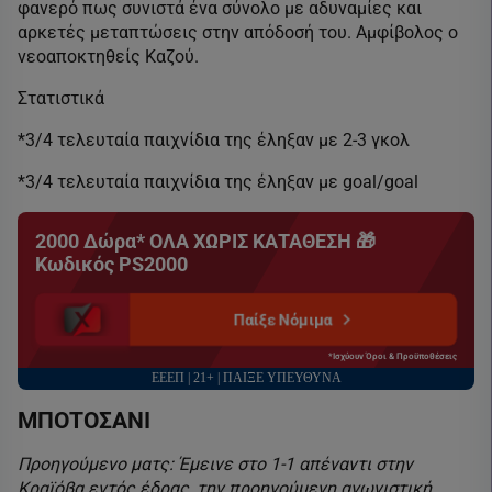
φανερό πως συνιστά ένα σύνολο με αδυναμίες και
αρκετές μεταπτώσεις στην απόδοσή του. Αμφίβολος ο
νεοαποκτηθείς Καζού.
Στατιστικά
*3/4 τελευταία παιχνίδια της έληξαν με 2-3 γκολ
*3/4 τελευταία παιχνίδια της έληξαν με goal/goal
2000 Δώρα* ΟΛΑ ΧΩΡΙΣ ΚΑΤΑΘΕΣΗ 🎁
Κωδικός PS2000
Παίξε Νόμιμα
*Ισχύουν Όροι & Προϋποθέσεις
ΕΕΕΠ | 21+ | ΠΑΙΞΕ ΥΠΕΥΘΥΝΑ
ΜΠΟΤΟΣΑΝΙ
Προηγούμενο ματς: Έμεινε στο 1-1 απέναντι στην
Κραϊόβα εντός έδρας, την προηγούμενη αγωνιστική.