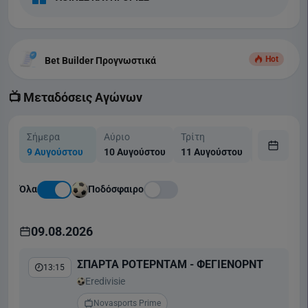
Hot
Bet Builder Προγνωστικά
📺 Μεταδόσεις Αγώνων
Σήμερα
Αύριο
Τρίτη
Τετάρτη
9 Αυγούστου
10 Αυγούστου
11 Αυγούστου
12 Αυγούσ
Όλα
Ποδόσφαιρο
09.08.2026
ΣΠΑΡΤΑ ΡΟΤΕΡΝΤΑΜ - ΦΕΓΙΕΝΟΡΝΤ
13:15
Eredivisie
Novasports Prime