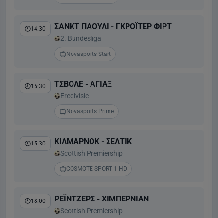
ΣΑΝΚΤ ΠΑΟΥΛΙ - ΓΚΡΟΪΤΕΡ ΦΙΡΤ
14:30
2. Bundesliga
Novasports Start
ΤΣΒΟΛΕ - ΑΓΙΑΞ
15:30
Eredivisie
Novasports Prime
ΚΙΛΜΑΡΝΟΚ - ΣΕΛΤΙΚ
15:30
Scottish Premiership
COSMOTE SPORT 1 HD
ΡΕΪΝΤΖΕΡΣ - ΧΙΜΠΕΡΝΙΑΝ
18:00
Scottish Premiership