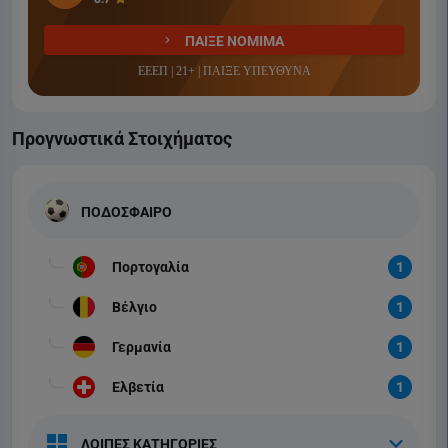
ΠΑΙΞΕ ΝΟΜΙΜΑ
ΕΕΕΠ | 21+ | ΠΑΙΞΕ ΥΠΕΥΘΥΝΑ
Προγνωστικά Στοιχήματος
ΠΟΔΟΣΦΑΙΡΟ
Πορτογαλία
1
Βέλγιο
1
Γερμανία
1
Ελβετία
1
ΛΟΙΠΕΣ ΚΑΤΗΓΟΡΙΕΣ