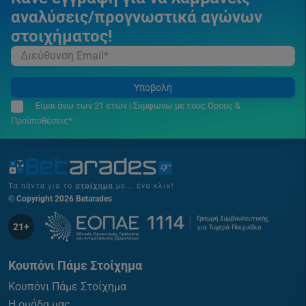
αναλύσεις/προγνωστικά αγώνων
στοιχήματος!
Υποβολή
Είμαι άνω των 21 ετών | Συμφωνώ με τους Όρους &
Προϋποθέσεις*
© Copyright 2026 Betarades
21+
Κουπόνι Πάμε Στοίχημα
Κουπόνι Πάμε Στοίχημα
Η ομάδα μας