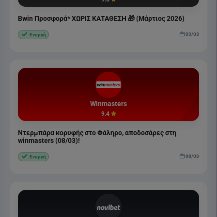
Bwin Προσφορά* ΧΩΡΙΣ ΚΑΤΑΘΕΣΗ 🎁 (Μάρτιος 2026)
03/03
Ενεργή
Winmasters
9.4
Ντερμπάρα κορυφής στο Φάληρο, αποδοσάρες στη
winmasters (08/03)!
08/03
Ενεργή