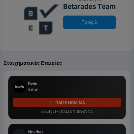
Betarades Team
Προφίλ
Στοιχηματικές Εταιρίες
Bwin
9.8
ΠΑΙΞΕ ΝΟΜΙΜΑ
ΕΕΕΠ | 21+ | ΠΑΙΞΕ ΥΠΕΥΘΥΝΑ
Novibet