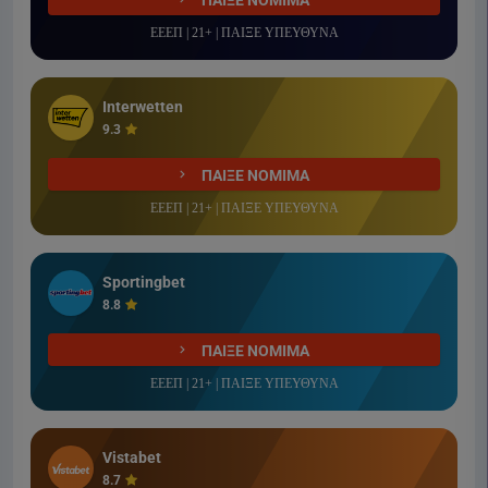
ΕΕΕΠ | 21+ | ΠΑΙΞΕ ΥΠΕΥΘΥΝΑ
Interwetten
9.3
ΠΑΙΞΕ ΝΟΜΙΜΑ
ΕΕΕΠ | 21+ | ΠΑΙΞΕ ΥΠΕΥΘΥΝΑ
Sportingbet
8.8
ΠΑΙΞΕ ΝΟΜΙΜΑ
ΕΕΕΠ | 21+ | ΠΑΙΞΕ ΥΠΕΥΘΥΝΑ
Vistabet
8.7