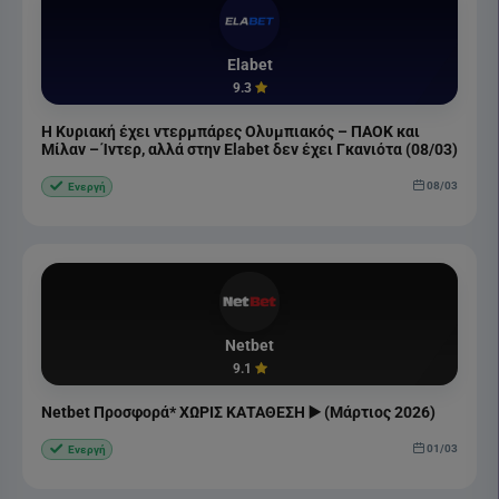
Elabet
9.3
Η Κυριακή έχει ντερμπάρες Ολυμπιακός – ΠΑΟΚ και
Μίλαν – Ίντερ, αλλά στην Elabet δεν έχει Γκανιότα (08/03)
08/03
Ενεργή
Netbet
9.1
Netbet Προσφορά* ΧΩΡΙΣ ΚΑΤΑΘΕΣΗ ▶️ (Μάρτιος 2026)
01/03
Ενεργή