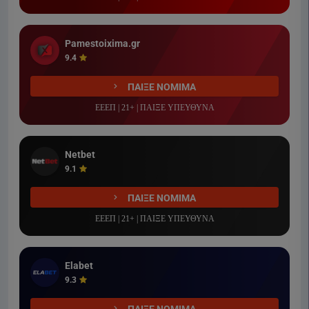
Pamestoixima.gr
9.4
ΠΑΙΞΕ ΝΟΜΙΜΑ
ΕΕΕΠ | 21+ | ΠΑΙΞΕ ΥΠΕΥΘΥΝΑ
Netbet
9.1
ΠΑΙΞΕ ΝΟΜΙΜΑ
ΕΕΕΠ | 21+ | ΠΑΙΞΕ ΥΠΕΥΘΥΝΑ
Elabet
9.3
ΠΑΙΞΕ ΝΟΜΙΜΑ