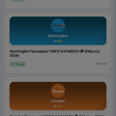
Sportingbet
8.8
Sportingbet Προσφορά* ΧΩΡΙΣ ΚΑΤΑΘΕΣΗ 🎁 (Μάρτιος
2026)
01/03
Ενεργή
Vistabet
8.7