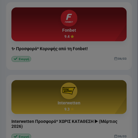
Fonbet
9.4
✨ Προσφορά* Κορυφής από τη Fonbet!
06/03
Ενεργή
Interwetten
9.3
Interwetten Προσφορά* ΧΩΡΙΣ ΚΑΤΑΘΕΣΗ ▶️ (Μάρτιος
2026)
06/03
Ενεργή