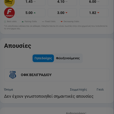
1.45
4.10
6.00
5.00
3.00
1.82
Best odds
Raising Odds
Fixed Odds
Decreasing Odds
* Οι αποδόσεις υπόκεινται σε αλλαγές. Ελέγξτε πάντα ότι είναι σωστές στην στοιχηματική που τοποθετείτε
το στοίχημα σας.
Απουσίες
Γηπεδούχος
Φιλοξενούμενος
ΟΦΚ ΒΕΛΙΓΡΑΔΙΟΥ
Όνομα
Συμμετοχές
Γκολ
Δεν έχουν γνωστοποιηθεί σημαντικές απουσίες
Αρθρογράφος: