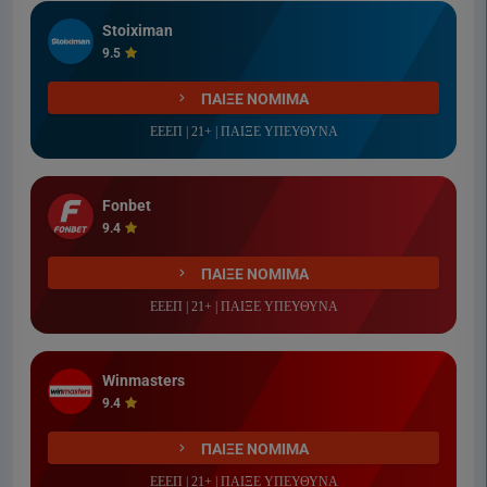
Stoiximan
9.5
ΠΑΙΞΕ ΝΟΜΙΜΑ
ΕΕΕΠ | 21+ | ΠΑΙΞΕ ΥΠΕΥΘΥΝΑ
Fonbet
9.4
ΠΑΙΞΕ ΝΟΜΙΜΑ
ΕΕΕΠ | 21+ | ΠΑΙΞΕ ΥΠΕΥΘΥΝΑ
Winmasters
9.4
ΠΑΙΞΕ ΝΟΜΙΜΑ
ΕΕΕΠ | 21+ | ΠΑΙΞΕ ΥΠΕΥΘΥΝΑ