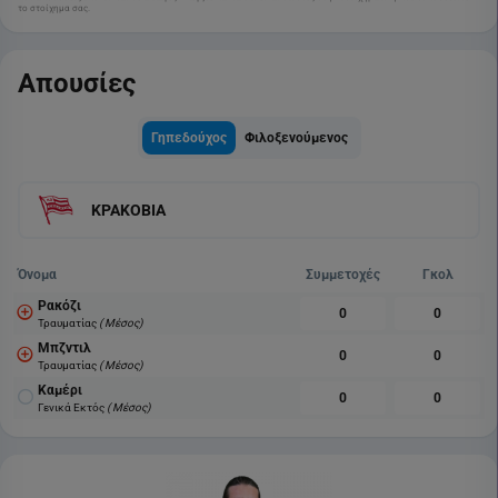
το στοίχημα σας.
Απουσίες
Γηπεδούχος
Φιλοξενούμενος
ΚΡΑΚΟΒΙΑ
Όνομα
Συμμετοχές
Γκολ
Ρακόζι
0
0
Τραυματίας
( Μέσος)
Μπζντιλ
0
0
Τραυματίας
( Μέσος)
Καμέρι
0
0
Γενικά Εκτός
( Μέσος)