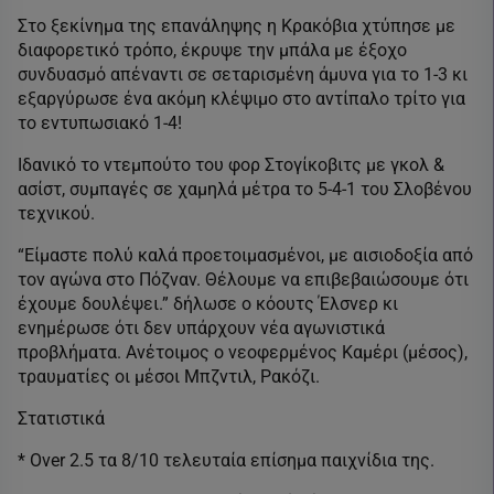
Στο ξεκίνημα της επανάληψης η Κρακόβια χτύπησε με
διαφορετικό τρόπο, έκρυψε την μπάλα με έξοχο
συνδυασμό απέναντι σε σεταρισμένη άμυνα για το 1-3 κι
εξαργύρωσε ένα ακόμη κλέψιμο στο αντίπαλο τρίτο για
το εντυπωσιακό 1-4!
Ιδανικό το ντεμπούτο του φορ Στογίκοβιτς με γκολ &
ασίστ, συμπαγές σε χαμηλά μέτρα το 5-4-1 του Σλοβένου
τεχνικού.
“Είμαστε πολύ καλά προετοιμασμένοι, με αισιοδοξία από
τον αγώνα στο Πόζναν. Θέλουμε να επιβεβαιώσουμε ότι
έχουμε δουλέψει.” δήλωσε ο κόουτς Έλσνερ κι
ενημέρωσε ότι δεν υπάρχουν νέα αγωνιστικά
προβλήματα. Ανέτοιμος ο νεοφερμένος Καμέρι (μέσος),
τραυματίες οι μέσοι Μπζντιλ, Ρακόζι.
Στατιστικά
* Over 2.5 τα 8/10 τελευταία επίσημα παιχνίδια της.