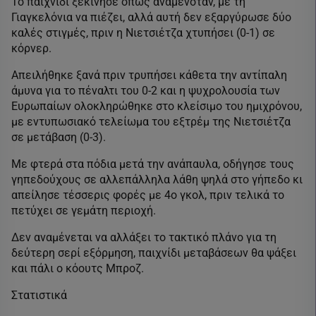
Το παιχνίδι ξεκίνησε όπως αναμενόταν, με τη
Γιαγκελόνια να πιέζει, αλλά αυτή δεν εξαργύρωσε δύο
καλές στιγμές, πριν η Νιετσιέτζα χτυπήσει (0-1) σε
κόρνερ.
Απειλήθηκε ξανά πριν τρυπήσει κάθετα την αντίπαλη
άμυνα για το πέναλτι του 0-2 και η ψυχρολουσία των
Ευρωπαίων ολοκληρώθηκε στο κλείσιμο του ημιχρόνου,
με εντυπωσιακό τελείωμα του εξτρέμ της Νιετσιέτζα
σε μετάβαση (0-3).
Με φτερά στα πόδια μετά την ανάπαυλα, οδήγησε τους
γηπεδούχους σε αλλεπάλληλα λάθη ψηλά στο γήπεδο κι
απείλησε τέσσερις φορές με 4ο γκολ, πριν τελικά το
πετύχει σε γεμάτη περιοχή.
Δεν αναμένεται να αλλάξει το τακτικό πλάνο για τη
δεύτερη σερί εξόρμηση, παιχνίδι μεταβάσεων θα ψάξει
και πάλι ο κόουτς Μπροζ.
Στατιστικά