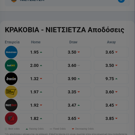
ΚΡΑΚΟΒΙΑ - ΝΙΕΤΣΙΕΤΖΑ Αποδόσεις
Εταιρεία
Home
Draw
Away
1.95
3.50
3.65
2.00
3.60
3.50
1.32
3.90
9.75
1.97
3.35
3.60
1.92
3.47
3.45
1.82
3.65
3.85
Best odds
Raising Odds
Fixed Odds
Decreasing Odds
* Οι αποδόσεις υπόκεινται σε αλλαγές. Ελέγξτε πάντα ότι είναι σωστές στην στοιχηματική που τοποθετείτε