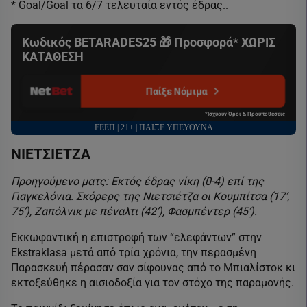
* Goal/Goal τα 6/7 τελευταία εντός έδρας..
Κωδικός BETARADES25 🎁 Προσφορά* ΧΩΡΙΣ
ΚΑΤΑΘΕΣΗ
Παίξε Νόμιμα
*Ισχύουν Όροι & Προϋποθέσεις
ΕΕΕΠ | 21+ | ΠΑΙΞΕ ΥΠΕΥΘΥΝΑ
ΝΙΕΤΣΙΕΤΖΑ
Προηγούμενο ματς: Εκτός έδρας νίκη (0-4) επί της
Γιαγκελόνια. Σκόρερς της Νιετσιέτζα οι Κουμπίτσα (17’,
75’), Ζαπόλνικ με πέναλτι (42’), Φασμπέντερ (45’).
Εκκωφαντική η επιστροφή των “ελεφάντων” στην
Ekstraklasa μετά από τρία χρόνια, την περασμένη
Παρασκευή πέρασαν σαν σίφουνας από το Μπιαλίστοκ κι
εκτοξεύθηκε η αισιοδοξία για τον στόχο της παραμονής.