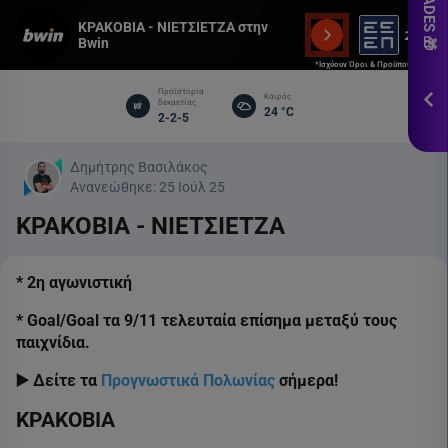
εδ
ΚΡΑΚΟΒΙΑ - ΝΙΕΤΣΙΕΤΖΑ στην
Bwin
*Ισ
&
*Ισχύουν Όροι & Προϋποθέσεις
Πρ
Προϊστορία
Καιρός
δεκαετίας
24 °C
2-2-5
ΕΓΓ
Δημήτρης Βασιλάκος
Ανανεώθηκε:
25 Ιούλ 25
ΚΡΑΚΟΒΙΑ - ΝΙΕΤΣΙΕΤΖΑ
* 2η αγωνιστική
* Goal/Goal τα 9/11 τελευταία επίσημα μεταξύ τους
παιχνίδια.
▶️ Δείτε τα
Προγνωστικά Πολωνίας
σήμερα!
ΚΡΑΚΟΒΙΑ