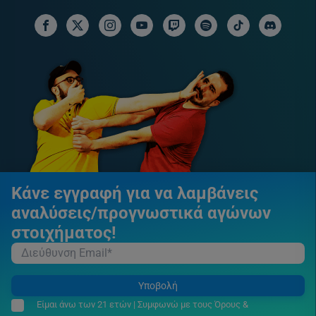
facebook social link
x social link
instagram social link
youtube social link
twitch social link
spotify social link
tiktok social link
discord soci
Κάνε εγγραφή για να λαμβάνεις
αναλύσεις/προγνωστικά αγώνων
στοιχήματος!
Υποβολή
Είμαι άνω των 21 ετών | Συμφωνώ με τους Όρους &