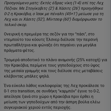
Προηγούμενο ματς: Εκτός έδρας νίκη (1-4) επί της Λεχ
Πόζναν. Με Στογίκοβιτς (2’) & Χάσιτς (26’) προηγήθηκε
0-2 η Κρακόβια, ο Ίσακ με πέναλτι (45+1’) μείωσε για τη
Λεχ και οι Χάσιτς (52’), Μίντσεφ (60’) διαμόρφωσαν το
τελικό σκορ.
Ονειρική η πρεμιέρα της σεζόν για την “πάσι”, στο
ντεμπούτο του κόουτς Έλσνερ διέλυσε την περσινή
πρωταθλήτρια και φώναξε ότι πηγαίνει για μεγάλα
πράγματα φέτος.
Τρομερά αποδοτικό το πλάνο αναμονής (25% κατοχή) για
την Κρακόβια, περίμενε τους γηπεδούχους στο ύψος
της μεσαία γραμμής και τους διέλυσε στις μεταβάσεις
κλέβοντας μπάλες ψηλά.
Ένα εύκολο λάθος κυκλοφορίας της Λεχ προκάλεσε το
0-1 στο transition, σε συνθήκη “καρμπόν” έγινε το 0-2,
απείλησε ξανά στο χώρο η Κρακόβια πριν έρθει η
μείωση των γηπεδούχων από την άσπρη βούλα ελέω
συγκυριακού χεριού εντός περιοχής.