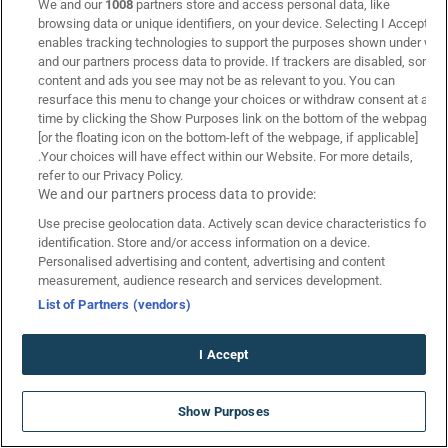
We and our
1008
partners store and access personal data, like
browsing data or unique identifiers, on your device. Selecting I Accept
Προγνωστικά στοιχήματος
enables tracking technologies to support the purposes shown under we
Στοιχηματικές Εταιρίες
and our partners process data to provide. If trackers are disabled, some
Τζίροι Αγώνων
content and ads you see may not be as relevant to you. You can
resurface this menu to change your choices or withdraw consent at any
Πτώση Αποδόσεων
time by clicking the Show Purposes link on the bottom of the webpage
Κουπόνι Πάμε Στοίχημα
[or the floating icon on the bottom-left of the webpage, if applicable]
Livescore
.Your choices will have effect within our Website. For more details,
refer to our Privacy Policy.
We and our partners process data to provide:
Use precise geolocation data. Actively scan device characteristics for
identification. Store and/or access information on a device.
Personalised advertising and content, advertising and content
measurement, audience research and services development.
List of Partners (vendors)
I Accept
Promo Code SUMMER710 για… 710
Show Purposes
Δώρα* ΧΩΡΙΣ ΚΑΤΑΘΕΣΗ
*Ισχύουν Όροι & Προϋποθέσεις