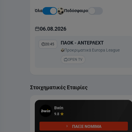
Όλα
Ποδόσφαιρο
06.08.2026
ΠΑΟΚ - ΑΝΤΕΡΛΕΧΤ
20:45
Προκριματικά Europa League
OPEN TV
Στοιχηματικές Εταιρίες
Bwin
9.8
ΠΑΙΞΕ ΝΟΜΙΜΑ