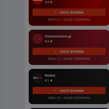
9.4
ΠΑΙΞΕ ΝΟΜΙΜΑ
ΕΕΕΠ | 21+ | ΠΑΙΞΕ ΥΠΕΥΘΥΝΑ
Pamestoixima.gr
9.4
ΠΑΙΞΕ ΝΟΜΙΜΑ
ΕΕΕΠ | 21+ | ΠΑΙΞΕ ΥΠΕΥΘΥΝΑ
Netbet
9.1
ΠΑΙΞΕ ΝΟΜΙΜΑ
ΕΕΕΠ | 21+ | ΠΑΙΞΕ ΥΠΕΥΘΥΝΑ