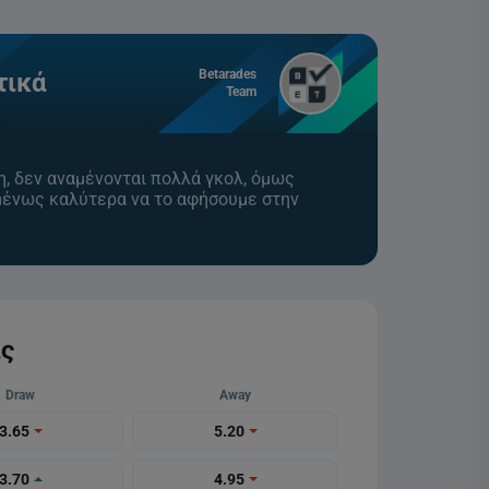
Betarades
τικά
Team
, δεν αναμένονται πολλά γκολ, όμως
μένως καλύτερα να το αφήσουμε στην
ς
Draw
Away
3.65
5.20
3.70
4.95