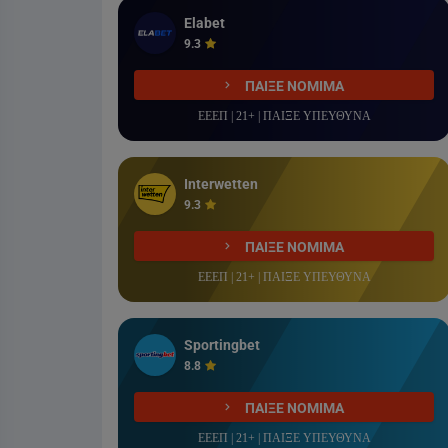
Elabet
9.3
ΠΑΙΞΕ ΝΟΜΙΜΑ
ΕΕΕΠ | 21+ | ΠΑΙΞΕ ΥΠΕΥΘΥΝΑ
Interwetten
9.3
ΠΑΙΞΕ ΝΟΜΙΜΑ
ΕΕΕΠ | 21+ | ΠΑΙΞΕ ΥΠΕΥΘΥΝΑ
Sportingbet
8.8
ΠΑΙΞΕ ΝΟΜΙΜΑ
ΕΕΕΠ | 21+ | ΠΑΙΞΕ ΥΠΕΥΘΥΝΑ