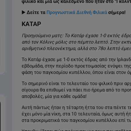
φιλικό και μία ως καλεσμένο που ήταν στο “Γκολντ
▶️ Δείτε τα
Προγνωστικά Διεθνή Φιλικά
σήμερα!
ΚΑΤΑΡ
Προηγούμενο ματς: Το Κατάρ έχασε 1-0 εκτός έδρα
από τον Κόλινς μόλις στο πέμπτο λεπτό. Στην εκ
αριθμητικό πλεονέκτημα, αλλά στο 78ο λεπτό έμειν
Το Κατάρ έχασε με 1-0 εκτός έδρας από την Ιρλανδί
εβδομάδα, στην περίοδο προετοιμασίας ενόψει της
φάση του παγκοσμίου κυπέλλου, όπου είναι στον όμ
Το σημερινό είναι το τελευταίο του φιλικό πριν α
σίγουρα θα επιθυμεί να πάει πιο ήρεμα από το προ
αποβολές, μία για κάθε ομάδα!
Αυτή πάντως ήταν η τέταρτη ήττα του στα πέντε τε
έχει μόνο μία νίκη, στα 10 τελευταία, όμως αυτή 
στα προκριματικά του παγκοσμίου κυπέλλου επί 