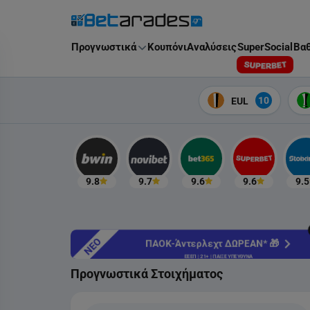
Στοίχημα
Προγνωστικά
Κουπόνι
Αναλύσεις
SuperSocial
Βαθ
10
EUL
9.8
9.7
9.6
9.6
9.5
ΝΕΟ
ΠΑΟK-Άντερλεχτ ΔΩΡΕΑΝ* 🎁
ΕΕΕΠ | 21+ | ΠΑΙΞΕ ΥΠΕΥΘΥΝΑ
Προγνωστικά Στοιχήματος