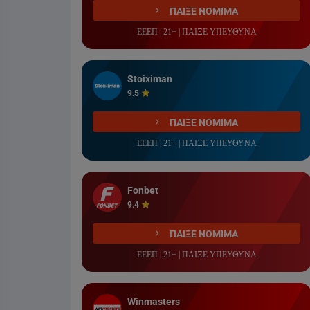
ΠΑΙΞΕ ΝΟΜΙΜΑ
ΕΕΕΠ | 21+ | ΠΑΙΞΕ ΥΠΕΥΘΥΝΑ
Stoiximan
9.5
ΠΑΙΞΕ ΝΟΜΙΜΑ
ΕΕΕΠ | 21+ | ΠΑΙΞΕ ΥΠΕΥΘΥΝΑ
Fonbet
9.4
ΠΑΙΞΕ ΝΟΜΙΜΑ
ΕΕΕΠ | 21+ | ΠΑΙΞΕ ΥΠΕΥΘΥΝΑ
Winmasters