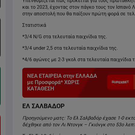
Υπενθυμίζεται πώς πρόκειται για τους πρωταθλητ
και το 2023, έχοντας στον πάγκο τους τον Ισπανό 
στην αποστολή που θα παίξουν πρώτη φορά σε τελ
Στατιστικά
*3/4 N/G στα τελευταία παιχνίδια της.
*3/4 under 2,5 στα τελευταία παιχνίδια της.
*4/6 αγώνες με 2-3 γκολ στα τελευταία παιχνίδια τ
ΝΕΑ ΕΤΑΙΡΕΙΑ στην ΕΛΛΑΔΑ
με Προσφορά* ΧΩΡΙΣ
ΚΑΤΑΘΕΣΗ
ΕΛ ΣΑΛΒΑΔΟΡ
Προηγούμενο ματς: Το Ελ Σαλβαδόρ έχασε 1-0 εκτό
δέχθηκε από τον Λι Ντονγκ – Γκιόνγκ στο 53ο λεπ