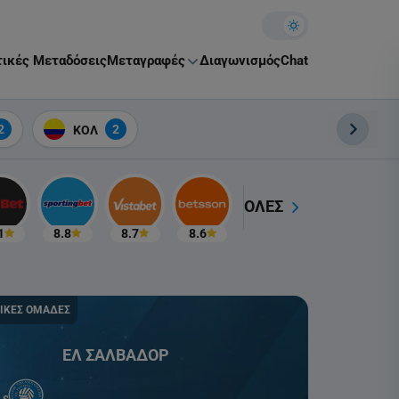
Theme toggle
ικές Μεταδόσεις
Μεταγραφές
Διαγωνισμός
Chat
2
2
ΚΟΛ
ΟΛΕΣ
1
8.8
8.7
8.6
ΝΙΚΕΣ ΟΜΑΔΕΣ
ΕΛ ΣΑΛΒΑΔΟΡ