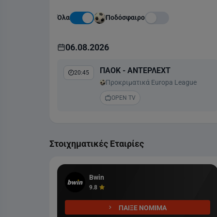
Όλα
Ποδόσφαιρο
06.08.2026
ΠΑΟΚ - ΑΝΤΕΡΛΕΧΤ
20:45
Προκριματικά Europa League
OPEN TV
Στοιχηματικές Εταιρίες
Bwin
9.8
ΠΑΙΞΕ ΝΟΜΙΜΑ