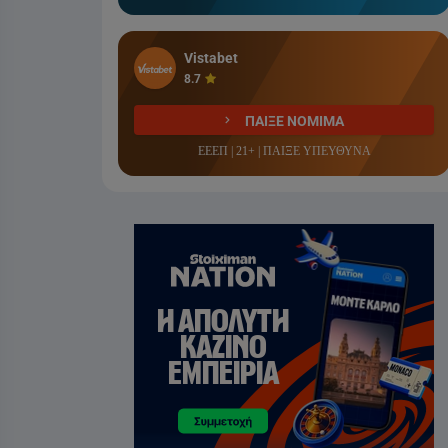
Vistabet
8.7
ΠΑΙΞΕ ΝΟΜΙΜΑ
ΕΕΕΠ | 21+ | ΠΑΙΞΕ ΥΠΕΥΘΥΝΑ