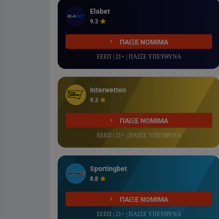
Elabet
9.3
ΠΑΙΞΕ ΝΟΜΙΜΑ
ΕΕΕΠ | 21+ | ΠΑΙΞΕ ΥΠΕΥΘΥΝΑ
Interwetten
9.3
ΠΑΙΞΕ ΝΟΜΙΜΑ
ΕΕΕΠ | 21+ | ΠΑΙΞΕ ΥΠΕΥΘΥΝΑ
Sportingbet
8.8
ΠΑΙΞΕ ΝΟΜΙΜΑ
ΕΕΕΠ | 21+ | ΠΑΙΞΕ ΥΠΕΥΘΥΝΑ