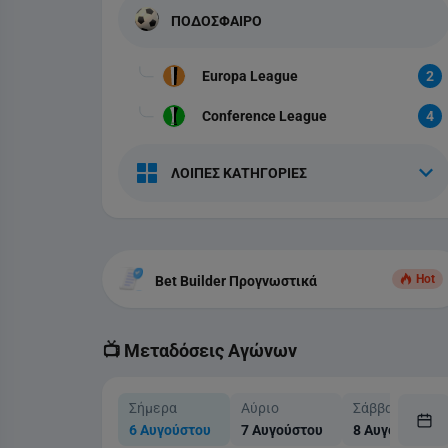
ΠΟΔΟΣΦΑΙΡΟ
Europa League
2
Conference League
4
ΛΟΙΠΕΣ ΚΑΤΗΓΟΡΙΕΣ
Hot
Bet Builder Προγνωστικά
📺 Μεταδόσεις Αγώνων
Σήμερα
Αύριο
Σάββατο
6 Αυγούστου
7 Αυγούστου
8 Αυγούστου