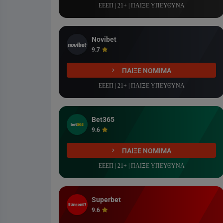
ΕΕΕΠ | 21+ | ΠΑΙΞΕ ΥΠΕΥΘΥΝΑ
Novibet
9.7
ΠΑΙΞΕ ΝΟΜΙΜΑ
ΕΕΕΠ | 21+ | ΠΑΙΞΕ ΥΠΕΥΘΥΝΑ
Bet365
9.6
ΠΑΙΞΕ ΝΟΜΙΜΑ
ΕΕΕΠ | 21+ | ΠΑΙΞΕ ΥΠΕΥΘΥΝΑ
Superbet
9.6